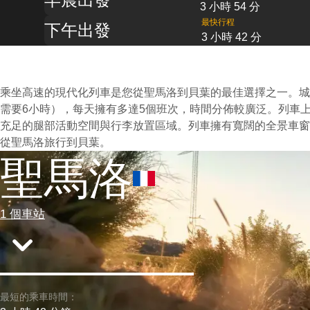
3 小時 54 分
最快行程
下午出發
3 小時 42 分
乘坐高速的現代化列車是您從聖馬洛到貝葉的最佳選擇之一。城
需要6小時），每天擁有多達5個班次，時間分佈較廣泛。列車
充足的腿部活動空間與行李放置區域。列車擁有寬闊的全景車窗
從聖馬洛旅行到貝葉。
聖馬洛
1 個車站
最短的乘車時間：