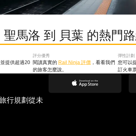
 聖馬洛 到 貝葉 的熱門
評分優秀
彈性計劃
並提供超過20
閱讀真實的
Rail Ninja 評價
，看看我們
您可以
的旅客怎麼說。
訂火車
 旅行規劃從未