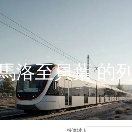
馬洛至貝葉 的
抵達城市