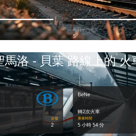
每日平均班次:
5
聖馬洛 - 貝葉 路線上的 火
BeNe
轉2次火車
出發
乘車時間
2
5 小時 54 分