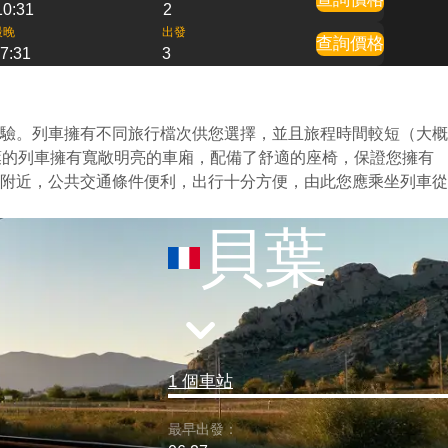
10:31
2
最晚
出發
查詢價格
7:31
3
驗。列車擁有不同旅行檔次供您選擇，並且旅程時間較短（大概
葉的列車擁有寬敞明亮的車廂，配備了舒適的座椅，保證您擁有
附近，公共交通條件便利，出行十分方便，由此您應乘坐列車從
貝葉
1 個車站
最早出發：