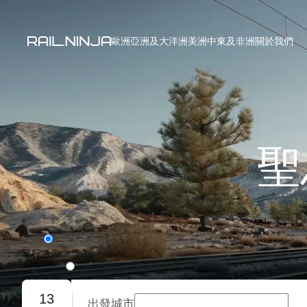
歐洲
亞洲及大洋洲
美洲
中東及非洲
關於我們
聖
單行道
往返旅程
13
出發城市