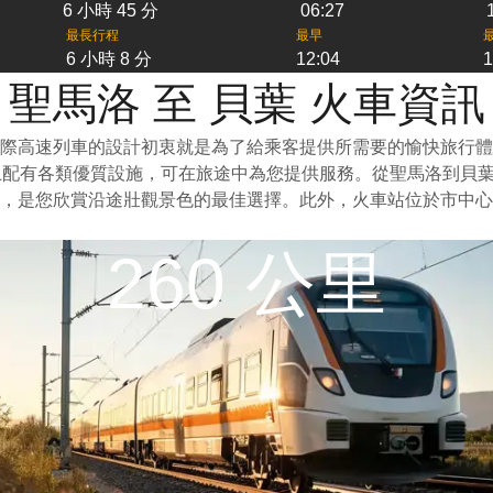
6 小時 45 分
06:27
最長行程
最早
6 小時 8 分
12:04
1
聖馬洛 至 貝葉 火車資訊
際高速列車的設計初衷就是為了給乘客提供所需要的愉快旅行體
上配有各類優質設施，可在旅途中為您提供服務。從聖馬洛到貝
，是您欣賞沿途壯觀景色的最佳選擇。此外，火車站位於市中心
260 公里