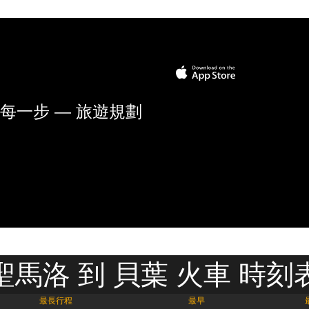
每一步 — 旅遊規劃
聖馬洛 到 貝葉 火車 時刻
最長行程
最早