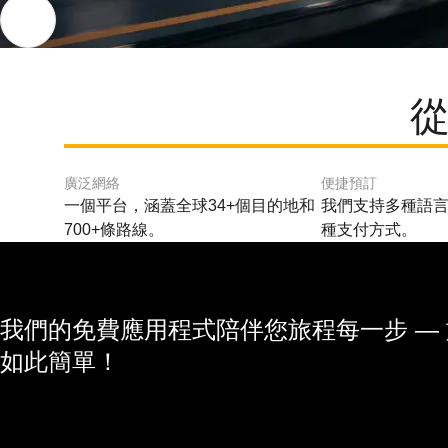
從
廣泛網絡
便捷預訂
一個平台，涵蓋全球34+個目的地和
我們支持多種語言
700+條路線。
種支付方式。
我們的免費應用程式陪伴您旅程每一步 —
如此簡單！