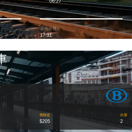
06:27
最晚出發：
17:31
車
價格從
出發
$205
2