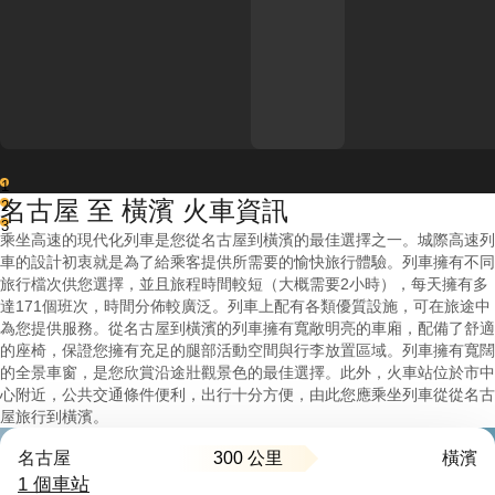
1
名古屋 至 橫濱 火車資訊
2
3
乘坐高速的現代化列車是您從名古屋到橫濱的最佳選擇之一。城際高速列
車的設計初衷就是為了給乘客提供所需要的愉快旅行體驗。列車擁有不同
旅行檔次供您選擇，並且旅程時間較短（大概需要2小時），每天擁有多
達171個班次，時間分佈較廣泛。列車上配有各類優質設施，可在旅途中
為您提供服務。從名古屋到橫濱的列車擁有寬敞明亮的車廂，配備了舒適
的座椅，保證您擁有充足的腿部活動空間與行李放置區域。列車擁有寬闊
的全景車窗，是您欣賞沿途壯觀景色的最佳選擇。此外，火車站位於市中
心附近，公共交通條件便利，出行十分方便，由此您應乘坐列車從從名古
屋旅行到橫濱。
300 公里
名古屋
橫濱
1 個車站