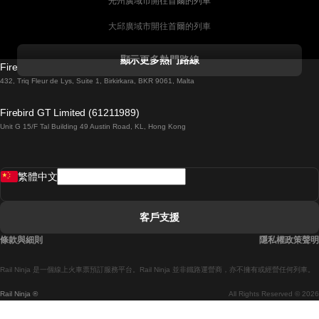
光州廣域市開往首爾的列車
大邱廣域市開往首爾的列車
科克開往都柏林的列車
顯示更多熱門路線
Firebird GT Limited (OC 1451)
都柏林開往戈尔韦的列車
432, Triq Fleur de Lys, Suite 1, Birkirkara, BKR 9061, Malta
倫敦開往愛丁堡的列車
Firebird GT Limited (61211989)
Unit G 15/F Tal Building 49 Austin Road, KL, Hong Kong
羅馬開往拿坡里的列車
罗瓦涅米開往赫尔辛基的列車
繁體中文
里斯本開往拉哥斯的列車
里斯本開往波多的列車
客戶支援
里斯本開往科英布拉的列車
條款與細則
隱私權政策聲明
馬德里開往馬拉加的列車
Rail Ninja 是一個線上火車票預訂服務平台。Rail Ninja 並非鐵路運營商，亦不擁有或經營任何列車。
馬德里開往巴塞罗那的列車
Rail Ninja ®
All Rights Reserved © 2026
馬德里開往塞維亞的列車