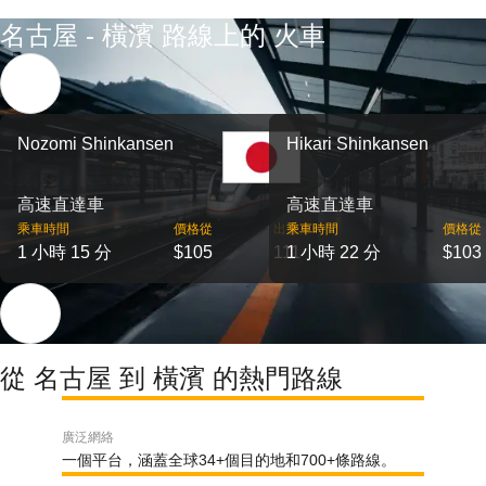
名古屋 - 橫濱 路線上的 火車
Nozomi Shinkansen
Hikari Shinkansen
高速直達車
高速直達車
乘車時間
價格從
出發
乘車時間
價格從
1 小時 15 分
$105
111
1 小時 22 分
$103
從 名古屋 到 橫濱 的熱門路線
廣泛網絡
一個平台，涵蓋全球34+個目的地和700+條路線。