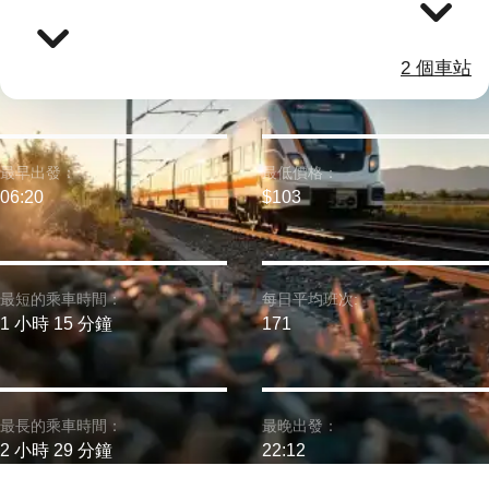
2 個車站
最早出發：
最低價格：
06:20
$103
最短的乘車時間：
每日平均班次:
1 小時 15 分鐘
171
最長的乘車時間：
最晚出發：
2 小時 29 分鐘
22:12