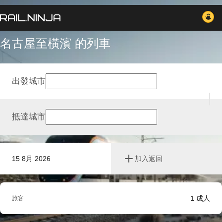
名古屋至橫濱 的列車
出發城市
抵達城市
15 8月 2026
加入返回
1
成人
旅客