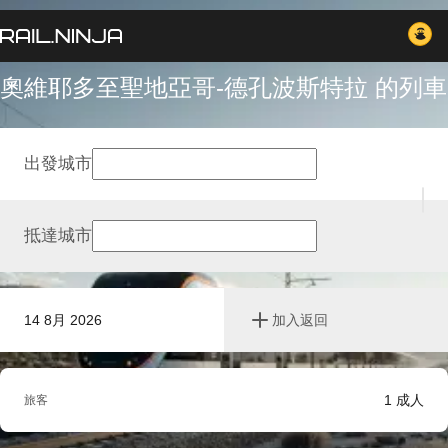
奧維耶多至聖地亞哥-德孔波斯特拉 的列車
出發城市
抵達城市
14 8月 2026
加入返回
1
成人
旅客