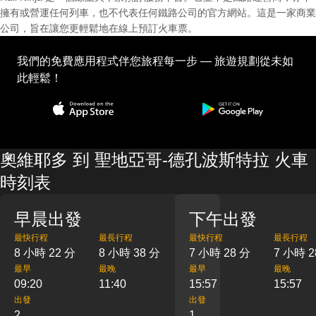
擁有或營運任何列車，也不代表任何鐵路公司的官方網站。這是一家商業
公司，旨在讓您更輕鬆地在線上預訂火車票。
我們的免費應用程式伴您旅程每一步 — 旅遊規劃從未如
此輕鬆！
奧維耶多 到 聖地亞哥-德孔波斯特拉 火車
時刻表
早晨出發
下午出發
最快行程
最長行程
最快行程
最長行程
8 小時 22 分
8 小時 38 分
7 小時 28 分
7 小時 2
最早
最晚
最早
最晚
09:20
11:40
15:57
15:57
出發
出發
2
1