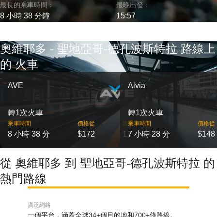
最長的乘車時間：
最晚出發：
8 小時 38 分鐘
15:57
奧維耶多 - 聖地亞哥-德孔波斯特拉 路線上
的 火車
AVE
Alvia
轉1次火車
轉1次火車
乘車時間
價格從
出發
乘車時間
價格從
8 小時 38 分
$172
1
7 小時 28 分
$148
從 奧維耶多 到 聖地亞哥-德孔波斯特拉 的
熱門路線
廣泛網絡
一個平台，涵蓋全球34+個目的地和700+條路線。