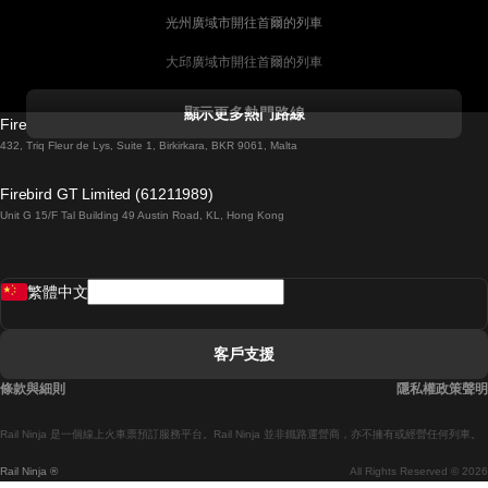
光州廣域市開往首爾的列車
大邱廣域市開往首爾的列車
科克開往都柏林的列車
顯示更多熱門路線
Firebird GT Limited (OC 1451)
都柏林開往戈尔韦的列車
432, Triq Fleur de Lys, Suite 1, Birkirkara, BKR 9061, Malta
倫敦開往愛丁堡的列車
Firebird GT Limited (61211989)
Unit G 15/F Tal Building 49 Austin Road, KL, Hong Kong
羅馬開往拿坡里的列車
罗瓦涅米開往赫尔辛基的列車
繁體中文
里斯本開往拉哥斯的列車
里斯本開往波多的列車
客戶支援
里斯本開往科英布拉的列車
條款與細則
隱私權政策聲明
馬德里開往馬拉加的列車
Rail Ninja 是一個線上火車票預訂服務平台。Rail Ninja 並非鐵路運營商，亦不擁有或經營任何列車。
馬德里開往巴塞罗那的列車
Rail Ninja ®
All Rights Reserved © 2026