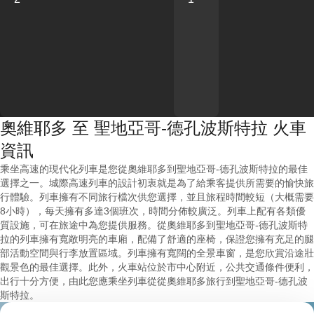
奧維耶多 至 聖地亞哥-德孔波斯特拉 火車
資訊
乘坐高速的現代化列車是您從奧維耶多到聖地亞哥-德孔波斯特拉的最佳
選擇之一。城際高速列車的設計初衷就是為了給乘客提供所需要的愉快旅
行體驗。列車擁有不同旅行檔次供您選擇，並且旅程時間較短（大概需要
8小時），每天擁有多達3個班次，時間分佈較廣泛。列車上配有各類優
質設施，可在旅途中為您提供服務。從奧維耶多到聖地亞哥-德孔波斯特
拉的列車擁有寬敞明亮的車廂，配備了舒適的座椅，保證您擁有充足的腿
部活動空間與行李放置區域。列車擁有寬闊的全景車窗，是您欣賞沿途壯
觀景色的最佳選擇。此外，火車站位於市中心附近，公共交通條件便利，
出行十分方便，由此您應乘坐列車從從奧維耶多旅行到聖地亞哥-德孔波
斯特拉。