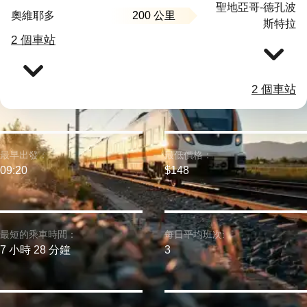
聖地亞哥-德孔波
200 公里
奧維耶多
斯特拉
2 個車站
2 個車站
最早出發：
最低價格：
09:20
$148
最短的乘車時間：
每日平均班次:
7 小時 28 分鐘
3