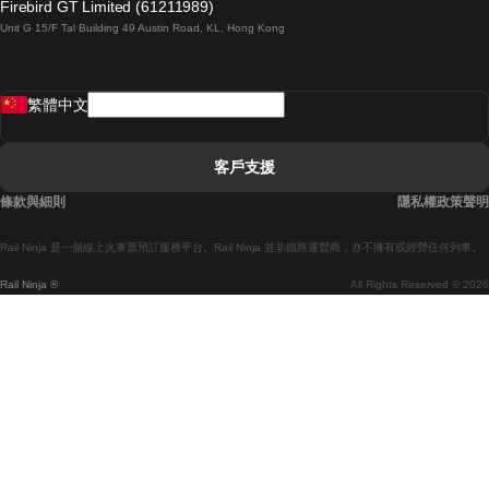
Firebird GT Limited (61211989)
Unit G 15/F Tal Building 49 Austin Road, KL, Hong Kong
羅馬開往拿坡里的列車
罗瓦涅米開往赫尔辛基的列車
繁體中文
里斯本開往拉哥斯的列車
里斯本開往波多的列車
客戶支援
里斯本開往科英布拉的列車
條款與細則
隱私權政策聲明
馬德里開往馬拉加的列車
Rail Ninja 是一個線上火車票預訂服務平台。Rail Ninja 並非鐵路運營商，亦不擁有或經營任何列車。
馬德里開往巴塞罗那的列車
Rail Ninja ®
All Rights Reserved © 2026
馬德里開往塞維亞的列車
馬德里開往阿利坎特的列車
馬拉加開往馬德里的列車
巴塞罗那開往馬德里的列車
巴塞罗那開往塞維亞的列車