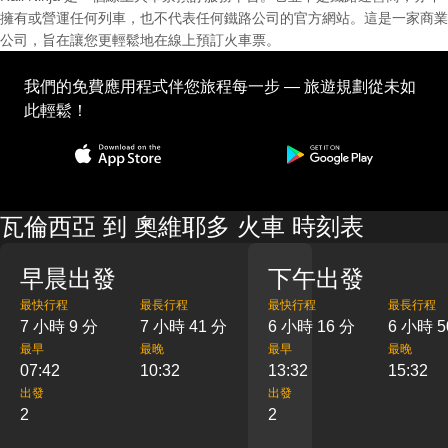
擁有或營運任何列車，也不代表任何鐵路公司的官方網站。這是一家商業
公司，旨在讓您更輕鬆地在線上預訂火車票。
我們的免費應用程式伴您旅程每一步 — 旅遊規劃從未如
此輕鬆！
瓦倫西亞 到 奧維耶多 火車 時刻表
早晨出發
下午出發
最快行程
最長行程
最快行程
最長行程
7 小時 9 分
7 小時 41 分
6 小時 16 分
6 小時 5
最早
最晚
最早
最晚
07:42
10:32
13:32
15:32
出發
出發
2
2