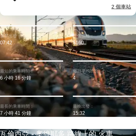
2 個車站
最早出發：
最低價格：
07:42
$160
最短的乘車時間：
每日平均班次:
6 小時 16 分鐘
4
最長的乘車時間：
最晚出發：
7 小時 41 分鐘
15:32
瓦倫西亞 - 奧維耶多 路線上的 火車