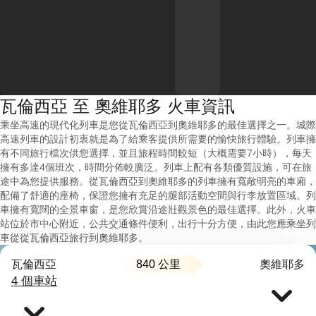
瓦倫西亞 至 奧維耶多 火車資訊
乘坐高速的現代化列車是您從瓦倫西亞到奧維耶多的最佳選擇之一。城際
高速列車的設計初衷就是為了給乘客提供所需要的愉快旅行體驗。列車擁
有不同旅行檔次供您選擇，並且旅程時間較短（大概需要7小時），每天
擁有多達4個班次，時間分佈較廣泛。列車上配有各類優質設施，可在旅
途中為您提供服務。從瓦倫西亞到奧維耶多的列車擁有寬敞明亮的車廂，
配備了舒適的座椅，保證您擁有充足的腿部活動空間與行李放置區域。列
車擁有寬闊的全景車窗，是您欣賞沿途壯觀景色的最佳選擇。此外，火車
站位於市中心附近，公共交通條件便利，出行十分方便，由此您應乘坐列
車從從瓦倫西亞旅行到奧維耶多。
840 公里
瓦倫西亞
奧維耶多
4 個車站