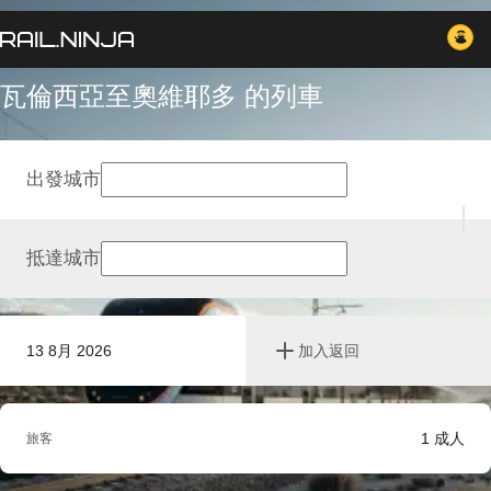
瓦倫西亞至奧維耶多 的列車
出發城市
抵達城市
13 8月 2026
加入返回
1
成人
旅客