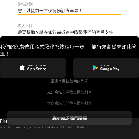
彈性計劃
您可以提前一年便捷預訂火車票！
真人支持
需要幫助？請在旅行前或途中聯繫我們的客戶支持。
我們的免費應用程式陪伴您旅程每一步 — 旅行規劃從未如此簡
單！
慶州市開往首爾的列車
光州廣域市開往首爾的列車
大邱廣域市開往首爾的列車
科克開往都柏林的列車
顯示更多熱門路線
Firebird GT Limited (OC 1451)
都柏林開往戈尔韦的列車
432, Triq Fleur de Lys, Suite 1, Birkirkara, BKR 9061, Malta
倫敦開往愛丁堡的列車