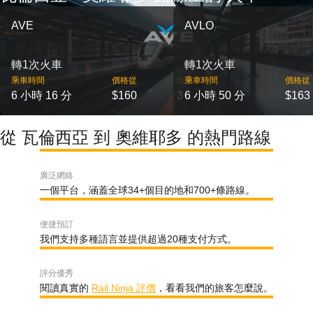
AVE
AVLO
轉1次火車
轉1次火車
乘車時間
價格從
出發
乘車時間
價格從
6 小時 16 分
$160
3
6 小時 50 分
$163
從 瓦倫西亞 到 奧維耶多 的熱門路線
廣泛網絡
一個平台，涵蓋全球34+個目的地和700+條路線。
便捷預訂
我們支持多種語言並提供超過20種支付方式。
評分優秀
閱讀真實的
Rail Ninja 評價
，看看我們的旅客怎麼說。