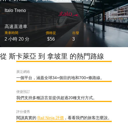
Italo Treno
高速直達車
乘車時間
價格從
出發
2 小時 20 分
$56
3
從 斯卡萊亞 到 拿坡里 的熱門路線
廣泛網絡
一個平台，涵蓋全球34+個目的地和700+條路線。
便捷預訂
我們支持多種語言並提供超過20種支付方式。
評分優秀
閱讀真實的
Rail Ninja 評價
，看看我們的旅客怎麼說。