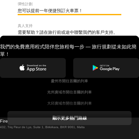
彈性計劃
您可以提前一年便捷預訂火車票！
真人支持
需要幫助？請在旅行前或途中聯繫我們的客戶支持。
我們的免費應用程式陪伴您旅程每一步 — 旅行規劃從未如此簡
單！
慶州市開往首爾的列車
光州廣域市開往首爾的列車
大邱廣域市開往首爾的列車
科克開往都柏林的列車
顯示更多熱門路線
Firebird GT Limited (OC 1451)
都柏林開往戈尔韦的列車
432, Triq Fleur de Lys, Suite 1, Birkirkara, BKR 9061, Malta
倫敦開往愛丁堡的列車