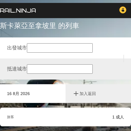
斯卡萊亞至拿坡里 的列車
出發城市
抵達城市
16 8月 2026
加入返回
1
成人
旅客