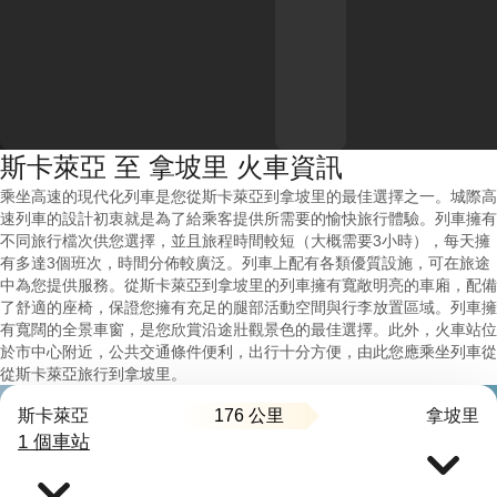
斯卡萊亞 至 拿坡里 火車資訊
乘坐高速的現代化列車是您從斯卡萊亞到拿坡里的最佳選擇之一。城際高
速列車的設計初衷就是為了給乘客提供所需要的愉快旅行體驗。列車擁有
不同旅行檔次供您選擇，並且旅程時間較短（大概需要3小時），每天擁
有多達3個班次，時間分佈較廣泛。列車上配有各類優質設施，可在旅途
中為您提供服務。從斯卡萊亞到拿坡里的列車擁有寬敞明亮的車廂，配備
了舒適的座椅，保證您擁有充足的腿部活動空間與行李放置區域。列車擁
有寬闊的全景車窗，是您欣賞沿途壯觀景色的最佳選擇。此外，火車站位
於市中心附近，公共交通條件便利，出行十分方便，由此您應乘坐列車從
從斯卡萊亞旅行到拿坡里。
176 公里
斯卡萊亞
拿坡里
1 個車站