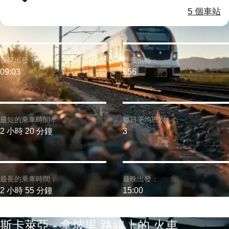
5 個車站
最早出發：
最低價格：
09:03
$56
最短的乘車時間：
每日平均班次:
2 小時 20 分鐘
3
最長的乘車時間：
最晚出發：
2 小時 55 分鐘
15:00
斯卡萊亞 - 拿坡里 路線上的 火車