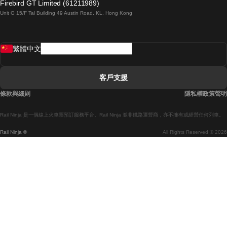
Firebird GT Limited (61211989)
Unit G 15/F Tal Building 49 Austin Road, KL, Hong Kong
羅馬開往拿坡里的列車
罗瓦涅米開往赫尔辛基的列車
繁體中文
里斯本開往拉哥斯的列車
里斯本開往波多的列車
客戶支援
里斯本開往科英布拉的列車
條款與細則
隱私權政策聲明
馬德里開往馬拉加的列車
Rail Ninja 是一個線上火車票預訂服務平台。Rail Ninja 並非鐵路運營商，亦不擁有或經營任何列車。
馬德里開往巴塞罗那的列車
Rail Ninja ®
All Rights Reserved © 2026
馬德里開往塞維亞的列車
馬德里開往阿利坎特的列車
馬拉加開往馬德里的列車
巴塞罗那開往馬德里的列車
巴塞罗那開往塞維亞的列車