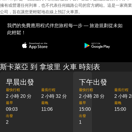
擁有或營運任何列車，也不代表任何鐵路公司的官方網站。這是一家商業
公司，旨在讓您更輕鬆地在線上預訂火車票。
我們的免費應用程式伴您旅程每一步 — 旅遊規劃從未如
此輕鬆！
斯卡萊亞 到 拿坡里 火車 時刻表
早晨出發
下午出發
最快行程
最長行程
最快行程
最長行程
2 小時 20 分
2 小時 32 分
2 小時 28 分
2 小時 2
最早
最晚
最早
最晚
09:03
11:06
15:00
15:00
出發
出發
2
1