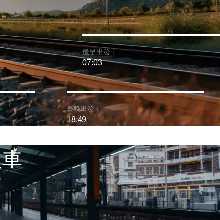
最早出發：
07:03
最晚出發：
18:49
火車