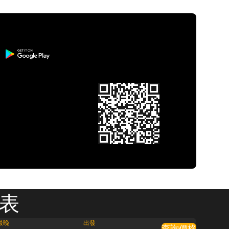
刻表
最晚
出發
查詢價格