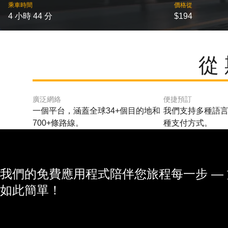
乘車時間
價格從
4 小時 44 分
$194
從
廣泛網絡
便捷預訂
一個平台，涵蓋全球34+個目的地和
我們支持多種語言
700+條路線。
種支付方式。
我們的免費應用程式陪伴您旅程每一步 —
如此簡單！