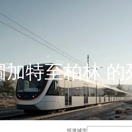
圖加特至柏林 的
抵達城市