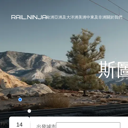
歐洲
亞洲及大洋洲
美洲
中東及非洲
關於我們
斯
單行道
往返旅程
14
出發城市