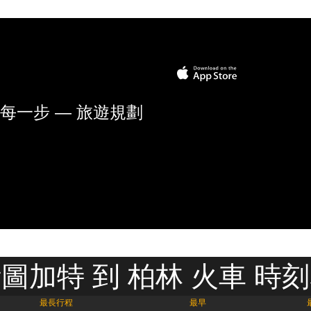
每一步 — 旅遊規劃
圖加特 到 柏林 火車 時
最長行程
最早