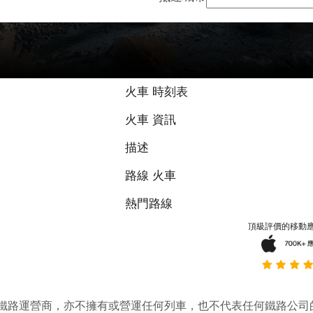
9.2 / 10 基於
火車 時刻表
火車 資訊
描述
路線 火車
熱門路線
頂級評價的移動
它並不是鐵路運營商，亦不擁有或營運任何列車，也不代表任何鐵路