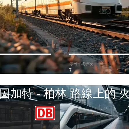
每日平均班次:
7
圖加特 - 柏林 路線上的 