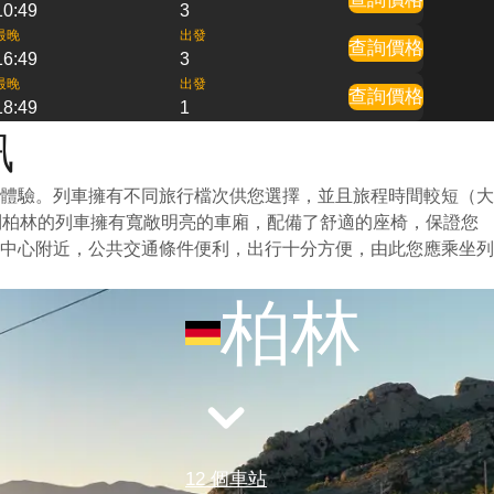
10:49
3
最晚
出發
查詢價格
16:49
3
最晚
出發
查詢價格
18:49
1
訊
體驗。列車擁有不同旅行檔次供您選擇，並且旅程時間較短（大
到柏林的列車擁有寬敞明亮的車廂，配備了舒適的座椅，保證您
中心附近，公共交通條件便利，出行十分方便，由此您應乘坐列
柏林
12 個車站