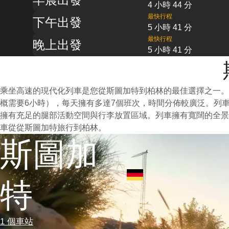
4 小時 44 分
最快行程
下午出發
5 小時 41 分
最快行程
晚上出發
5 小時 41 分
乘坐高速的現代化列車是您從斯圖加特到柏林的最佳選擇之一。
概需要6小時），每天擁有多達7個班次，時間分佈較廣泛。列
擁有充足的腿部活動空間與行李放置區域。列車擁有寬闊的全景
車從從斯圖加特旅行到柏林。
斯圖加
特
1 個車站