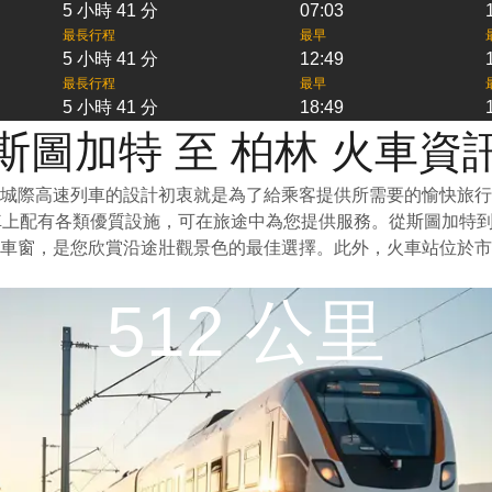
5 小時 41 分
07:03
最長行程
最早
5 小時 41 分
12:49
最長行程
最早
5 小時 41 分
18:49
斯圖加特 至 柏林 火車資
城際高速列車的設計初衷就是為了給乘客提供所需要的愉快旅行
車上配有各類優質設施，可在旅途中為您提供服務。從斯圖加特
車窗，是您欣賞沿途壯觀景色的最佳選擇。此外，火車站位於市
512 公里