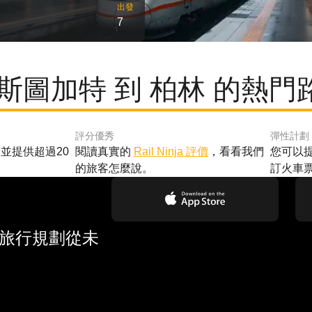
出發
7
 斯圖加特 到 柏林 的熱門
評分優秀
彈性計劃
並提供超過20
閱讀真實的
Rail Ninja 評價
，看看我們
您可以
的旅客怎麼說。
訂火車
 旅行規劃從未