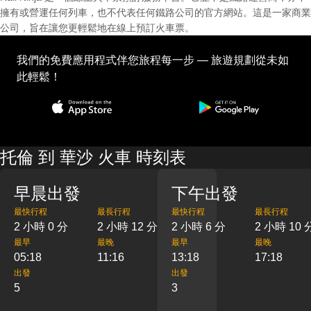
擁有或營運任何列車，也不代表任何鐵路公司的官方網站。這是一家商業
公司，旨在讓您更輕鬆地在線上預訂火車票。
我們的免費應用程式伴您旅程每一步 — 旅遊規劃從未如
此輕鬆！
托倫 到 華沙 火車 時刻表
早晨出發
下午出發
最快行程
最長行程
最快行程
最長行程
2 小時 0 分
2 小時 12 分
2 小時 6 分
2 小時 10 
最早
最晚
最早
最晚
05:18
11:16
13:18
17:18
出發
出發
5
3