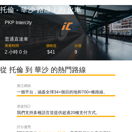
托倫 - 華沙 路線上的 火車
PKP Intercity
普通直達車
乘車時間
價格從
出發
2 小時 0 分
$41
9
從 托倫 到 華沙 的熱門路線
廣泛網絡
一個平台，涵蓋全球34+個目的地和700+條路線。
便捷預訂
我們支持多種語言並提供超過20種支付方式。
評分優秀