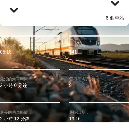
6 個車站
最早出發：
最低價格：
05:18
$41
最短的乘車時間：
每日平均班次:
2 小時 0 分鐘
9
最長的乘車時間：
最晚出發：
2 小時 12 分鐘
19:16