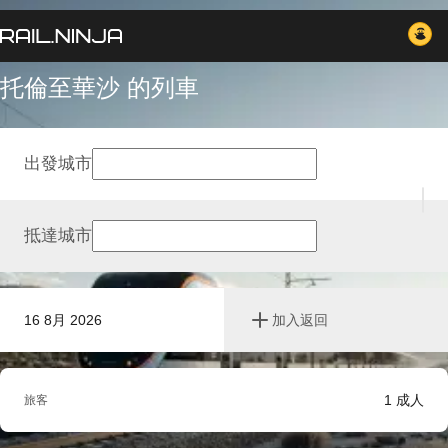
托倫至華沙 的列車
出發城市
抵達城市
16 8月 2026
加入返回
1
成人
旅客