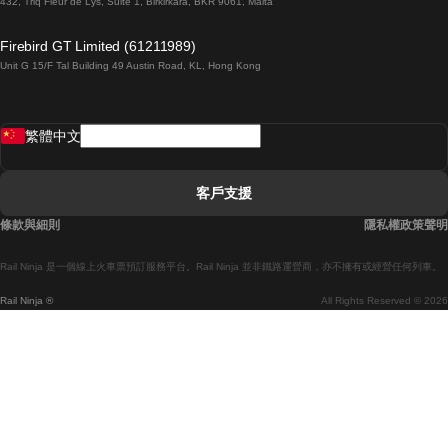
432, Triq Fleur de Lys, Suite 1, Birkirkara, BKR 9061, Malta
倫敦開往愛丁堡的列車
Firebird GT Limited (61211989)
Unit G 15/F Tal Building 49 Austin Road, KL, Hong Kong
羅馬開往拿坡里的列車
罗瓦涅米開往赫尔辛基的列車
繁體中文
里斯本開往拉哥斯的列車
里斯本開往波多的列車
客戶支援
里斯本開往科英布拉的列車
條款與細則
隱私權政策聲明
馬德里開往馬拉加的列車
Rail Ninja 是一個線上火車票預訂服務平台。Rail Ninja 並非鐵路運營商，亦不擁有或經營任何列車。
馬德里開往巴塞罗那的列車
Rail Ninja ®
All Rights Reserved © 2026
馬德里開往塞維亞的列車
馬德里開往阿利坎特的列車
馬拉加開往馬德里的列車
巴塞罗那開往馬德里的列車