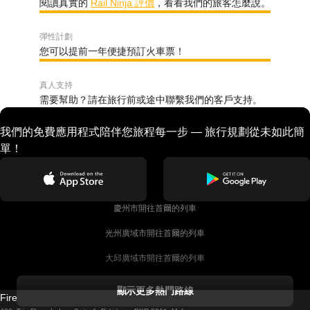
閱讀真實的
Rail Ninja 評價
，看看我們的旅客怎麼說。
彈性計劃
您可以提前一年便捷預訂火車票！
真人支持
需要幫助？請在旅行前或途中聯繫我們的客戶支持。
我們的免費應用程式陪伴您旅程每一步 — 旅行規劃從未如此簡
單！
慶州市開往首爾的列車
光州廣域市開往首爾的列車
大邱廣域市開往首爾的列車
科克開往都柏林的列車
顯示更多熱門路線
Firebird GT Limited (OC 1451)
都柏林開往戈尔韦的列車