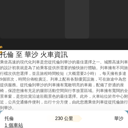
1
托倫 至 華沙 火車資訊
2
乘坐高速的現代化列車是您從托倫到華沙的最佳選擇之一。城際高速列車
的設計初衷就是為了給乘客提供所需要的愉快旅行體驗。列車擁有不同旅
行檔次供您選擇，並且旅程時間較短（大概需要2小時），每天擁有多達
9個班次，時間分佈較廣泛。列車上配有各類優質設施，可在旅途中為您
提供服務。從托倫到華沙的列車擁有寬敞明亮的車廂，配備了舒適的座
椅，保證您擁有充足的腿部活動空間與行李放置區域。列車擁有寬闊的全
景車窗，是您欣賞沿途壯觀景色的最佳選擇。此外，火車站位於市中心附
近，公共交通條件便利，出行十分方便，由此您應乘坐列車從從托倫旅行
到華沙。
230 公里
托倫
華沙
1 個車站