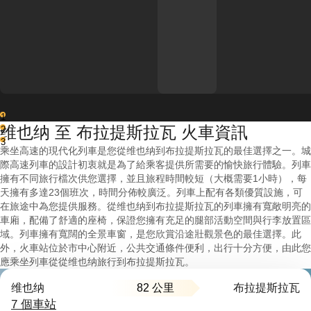
1
维也纳 至 布拉提斯拉瓦 火車資訊
2
3
乘坐高速的現代化列車是您從维也纳到布拉提斯拉瓦的最佳選擇之一。城
際高速列車的設計初衷就是為了給乘客提供所需要的愉快旅行體驗。列車
擁有不同旅行檔次供您選擇，並且旅程時間較短（大概需要1小時），每
天擁有多達23個班次，時間分佈較廣泛。列車上配有各類優質設施，可
在旅途中為您提供服務。從维也纳到布拉提斯拉瓦的列車擁有寬敞明亮的
車廂，配備了舒適的座椅，保證您擁有充足的腿部活動空間與行李放置區
域。列車擁有寬闊的全景車窗，是您欣賞沿途壯觀景色的最佳選擇。此
外，火車站位於市中心附近，公共交通條件便利，出行十分方便，由此您
應乘坐列車從從维也纳旅行到布拉提斯拉瓦。
82 公里
维也纳
布拉提斯拉瓦
7 個車站