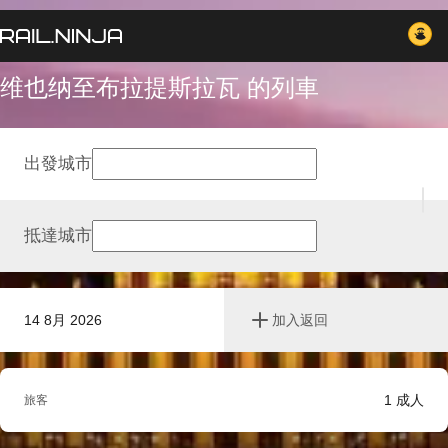
维也纳至布拉提斯拉瓦 的列車
出發城市
抵達城市
14 8月 2026
加入返回
1
成人
旅客