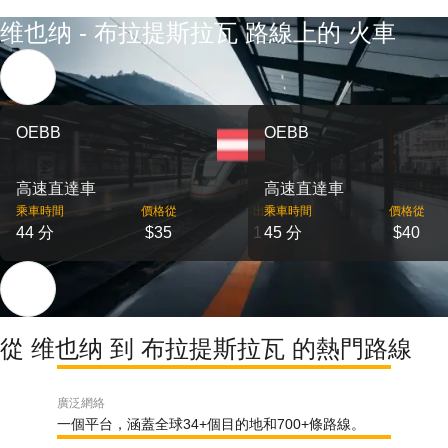
维也纳 - 布拉提斯拉瓦 路線上的 火車
OEBB
OEBB
高速直達車
高速直達車
乘車時間
價格從
出發
乘車時間
價格從
44 分
$35
1
45 分
$40
從 维也纳 到 布拉提斯拉瓦 的熱門路線
廣泛網絡
一個平台，涵蓋全球34+個目的地和700+條路線。