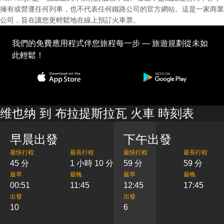
擁有或營運任何列車，也不代表任何鐵路公司的官方網站。這是一家商業
公司，旨在讓您更輕鬆地在線上預訂火車票。
我們的免費應用程式伴您旅程每一步 — 旅遊規劃從未如
此輕鬆！
维也纳 到 布拉提斯拉瓦 火車 時刻表
早晨出發
下午出發
最快行程
最長行程
最快行程
最長行程
45 分
1 小時 10 分
59 分
59 分
最早
最晚
最早
最晚
00:51
11:45
12:45
17:45
出發
出發
10
6