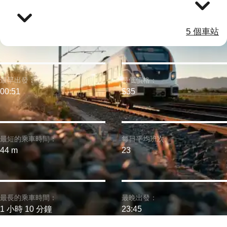
5 個車站
最早出發：
最低價格：
00:51
$35
最短的乘車時間：
每日平均班次:
44 m
23
最長的乘車時間：
最晚出發：
1 小時 10 分鐘
23:45