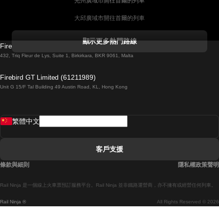
光州廣域市開往首爾的列車
大邱廣域市開往首爾的列車
科克開往都柏林的列車
顯示更多熱門路線
Firebird GT Limited (OC 1451)
都柏林開往戈尔韦的列車
432, Triq Fleur de Lys, Suite 1, Birkirkara, BKR 9061, Malta
倫敦開往愛丁堡的列車
Firebird GT Limited (61211989)
Unit G 15/F Tal Building 49 Austin Road, KL, Hong Kong
羅馬開往拿坡里的列車
罗瓦涅米開往赫尔辛基的列車
繁體中文
里斯本開往拉哥斯的列車
里斯本開往波多的列車
客戶支援
里斯本開往科英布拉的列車
條款與細則
隱私權政策聲明
馬德里開往馬拉加的列車
Rail Ninja 是一個線上火車票預訂服務平台。Rail Ninja 並非鐵路運營商，亦不擁有或經營任何列車。
馬德里開往巴塞罗那的列車
Rail Ninja ®
All Rights Reserved © 2026
馬德里開往塞維亞的列車