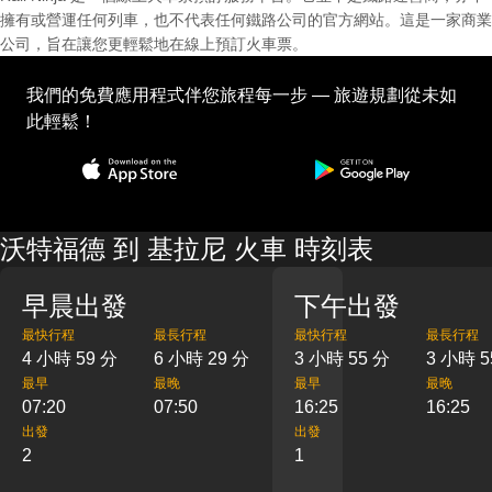
擁有或營運任何列車，也不代表任何鐵路公司的官方網站。這是一家商業
公司，旨在讓您更輕鬆地在線上預訂火車票。
我們的免費應用程式伴您旅程每一步 — 旅遊規劃從未如
此輕鬆！
沃特福德 到 基拉尼 火車 時刻表
早晨出發
下午出發
最快行程
最長行程
最快行程
最長行程
4 小時 59 分
6 小時 29 分
3 小時 55 分
3 小時 5
最早
最晚
最早
最晚
07:20
07:50
16:25
16:25
出發
出發
2
1