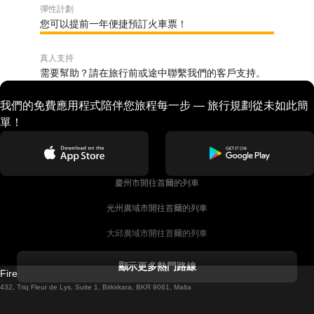
彈性計劃
您可以提前一年便捷預訂火車票！
真人支持
需要幫助？請在旅行前或途中聯繫我們的客戶支持。
我們的免費應用程式陪伴您旅程每一步 — 旅行規劃從未如此簡
單！
慶州市開往首爾的列車
光州廣域市開往首爾的列車
大邱廣域市開往首爾的列車
科克開往都柏林的列車
顯示更多熱門路線
Firebird GT Limited (OC 1451)
都柏林開往戈尔韦的列車
432, Triq Fleur de Lys, Suite 1, Birkirkara, BKR 9061, Malta
倫敦開往愛丁堡的列車