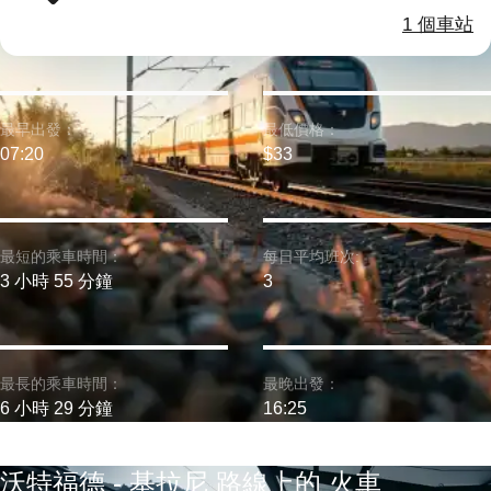
1 個車站
最早出發：
最低價格：
07:20
$33
最短的乘車時間：
每日平均班次:
3 小時 55 分鐘
3
最長的乘車時間：
最晚出發：
6 小時 29 分鐘
16:25
沃特福德 - 基拉尼 路線上的 火車