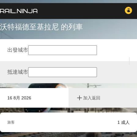
沃特福德至基拉尼 的列車
出發城市
抵達城市
16 8月 2026
加入返回
1
成人
旅客