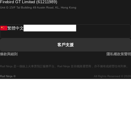
Firebird GT Limited (61211989)
Unit G 15/F Tal Building 49 Austin Road, KL, Hong Kong
羅馬開往拿坡里的列車
罗瓦涅米開往赫尔辛基的列車
繁體中文
里斯本開往拉哥斯的列車
里斯本開往波多的列車
客戶支援
里斯本開往科英布拉的列車
條款與細則
隱私權政策聲明
馬德里開往馬拉加的列車
Rail Ninja 是一個線上火車票預訂服務平台。Rail Ninja 並非鐵路運營商，亦不擁有或經營任何列車。
馬德里開往巴塞罗那的列車
Rail Ninja ®
All Rights Reserved © 2026
馬德里開往塞維亞的列車
馬德里開往阿利坎特的列車
馬拉加開往馬德里的列車
巴塞罗那開往馬德里的列車
巴塞罗那開往塞維亞的列車