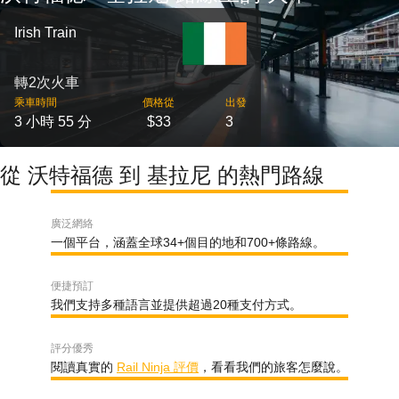
Irish Train
轉2次火車
乘車時間
價格從
出發
3 小時 55 分
$33
3
從 沃特福德 到 基拉尼 的熱門路線
廣泛網絡
一個平台，涵蓋全球34+個目的地和700+條路線。
便捷預訂
我們支持多種語言並提供超過20種支付方式。
評分優秀
閱讀真實的
Rail Ninja 評價
，看看我們的旅客怎麼說。