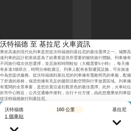
沃特福德 至 基拉尼 火車資訊
乘坐高速的現代化列車是您從沃特福德到基拉尼的最佳選擇之一。城際高
速列車的設計初衷就是為了給乘客提供所需要的愉快旅行體驗。列車擁有
不同旅行檔次供您選擇，並且旅程時間較短（大概需要5小時），每天擁
有多達3個班次，時間分佈較廣泛。列車上配有各類優質設施，可在旅途
中為您提供服務。從沃特福德到基拉尼的列車擁有寬敞明亮的車廂，配備
了舒適的座椅，保證您擁有充足的腿部活動空間與行李放置區域。列車擁
有寬闊的全景車窗，是您欣賞沿途壯觀景色的最佳選擇。此外，火車站位
於市中心附近，公共交通條件便利，出行十分方便，由此您應乘坐列車從
從沃特福德旅行到基拉尼。
160 公里
沃特福德
基拉尼
1 個車站