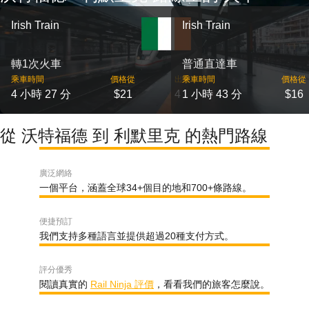
Irish Train
Irish Train
轉1次火車
普通直達車
乘車時間
價格從
出發
乘車時間
價格從
4 小時 27 分
$21
4
1 小時 43 分
$16
從 沃特福德 到 利默里克 的熱門路線
廣泛網絡
一個平台，涵蓋全球34+個目的地和700+條路線。
便捷預訂
我們支持多種語言並提供超過20種支付方式。
評分優秀
閱讀真實的
Rail Ninja 評價
，看看我們的旅客怎麼說。