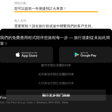
彈性計劃
您可以提前一年便捷預訂火車票！
真人支持
需要幫助？請在旅行前或途中聯繫我們的客戶支持。
我們的免費應用程式陪伴您旅程每一步 — 旅行規劃從未如此簡
單！
慶州市開往首爾的列車
光州廣域市開往首爾的列車
大邱廣域市開往首爾的列車
科克開往都柏林的列車
顯示更多熱門路線
Firebird GT Limited (OC 1451)
都柏林開往戈尔韦的列車
432, Triq Fleur de Lys, Suite 1, Birkirkara, BKR 9061, Malta
倫敦開往愛丁堡的列車