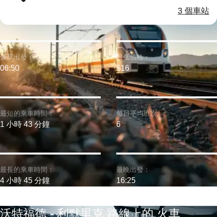
3 個車站
最早出發：
最低價格：
06:50
$16
最短的乘車時間：
每日平均班次:
1 小時 43 分鐘
6
最長的乘車時間：
最晚出發：
4 小時 45 分鐘
16:25
沃特福德 - 利默里克 路線上的 火車