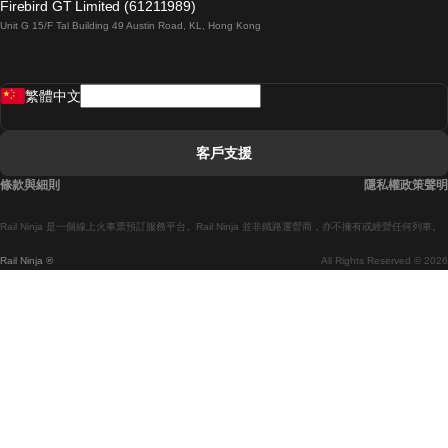
Firebird GT Limited (61211989)
Unit G 15/F Tal Building 49 Austin Road, KL, Hong Kong
羅馬開往拿坡里的列車
罗瓦涅米開往赫尔辛基的列車
繁體中文
里斯本開往拉哥斯的列車
里斯本開往波多的列車
客戶支援
里斯本開往科英布拉的列車
條款與細則
隱私權政策聲明
馬德里開往馬拉加的列車
Rail Ninja 是一個線上火車票預訂服務平台。Rail Ninja 並非鐵路運營商，亦不擁有或經營任何列車。
馬德里開往巴塞罗那的列車
Rail Ninja ®
All Rights Reserved © 2026
馬德里開往塞維亞的列車
馬德里開往阿利坎特的列車
馬拉加開往馬德里的列車
巴塞罗那開往馬德里的列車
巴塞罗那開往塞維亞的列車