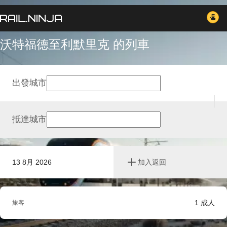
沃特福德至利默里克 的列車
出發城市
抵達城市
13 8月 2026
加入返回
1
成人
旅客