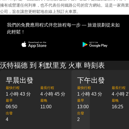
擁有或營運任何列車，也不代表任何鐵路公司的官方網站。這是一家商業
公司，旨在讓您更輕鬆地在線上預訂火車票。
我們的免費應用程式伴您旅程每一步 — 旅遊規劃從未如
此輕鬆！
沃特福德 到 利默里克 火車 時刻表
早晨出發
下午出發
最快行程
最長行程
最快行程
最長行程
1 小時 43 分
4 小時 45 分
1 小時 43 分
4 小時 2
最早
最晚
最早
最晚
06:50
11:00
13:00
16:25
出發
出發
4
2