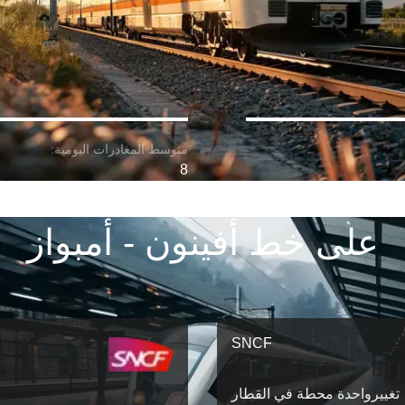
8
على خط أفينون - أمبواز
SNCF
تغییرواحدة محطة في القطار