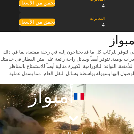
تحقق من الأسعار
4
تحقق من الأسعار
4
 لتوفر للركاب كل ما قد يحتاجون إليه في رحلة ممتعة، بما في ذلك
تنوعة للاختيار من بينها وأوقات سفر سريعة (تستغرق الرحلة حوالي 6 ساعات) وجدول مواعيد شامل يتضمن ما يصل إلى 8 مغادرات يومية. تتوفر أيضاً وسائل راحة رائعة على متن القطار في خدمتك
ة. النوافذ البانورامية الكبيرة مثالية أيضاً للاستمتاع بالمناظر
لوصول إليها بسهولة بواسطة وسائل النقل العام، مما يسهل عملية
أمبواز