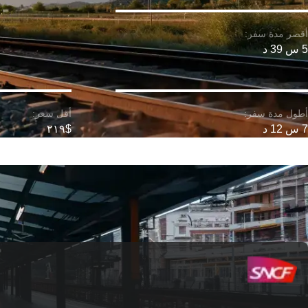
5 س 39 د
7 س 12 د
$٢١٩