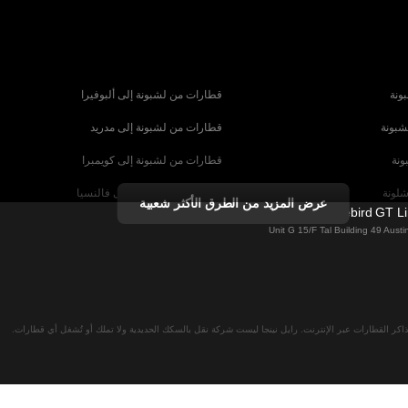
ونة
قطارات من لشبونة إلى ألبوفيرا
شبونة
قطارات من لشبونة إلى مدريد
ونة
قطارات من لشبونة إلى كويمبرا
شلونة
قطارات من برشلونة إلى فالنسيا
عرض المزيد من الطرق الأكثر شعبية
Firebird GT L
شبيلية
قطارات من برشلونة إلى باريس
Unit G 15/F Tal Building 49 Aus
رنسا
قطارات من روما إلى البندقية
ا
قطارات من روما إلى نابولي
لان
قطارات من فيينا إلى سالزبورغ
اكر القطارات عبر الإنترنت. رايل نينجا ليست شركة نقل بالسكك الحديدية ولا تملك أو تُشغل أي قطارات.
نا
قطارات من ميونخ إلى برلين
 ميونخ
قطارات من ميونخ إلى براغ