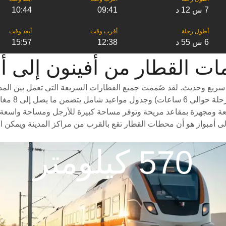
7 س 12 د
09:41
10:44
6 س 55 د
12:38
15:57
قطار من ‎أفينون إلى ‎أمبواز
سريع وحديث. لقد صُممت جميع القطارات السريعة التي تعمل بين المدن
درجات سفر م
عة ومجهزة بمقاعد مريحة وتوفر مساحة كبيرة للأرجل ومساحة واسعة للأمتع
ى أمبواز هو أن محطات القطار تقع بالقرب من مراكز المدينة ويمكن ا
570 كيلومتر