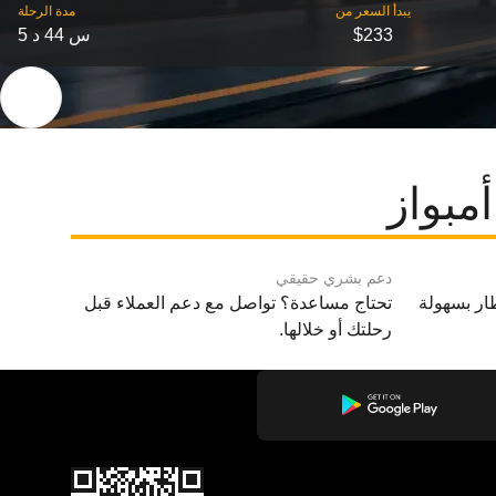
‎يبدأ السعر من
مدة الرحلة
$233
5 س 44 د
مبواز
دعم بشري حقيقي
ار بسهولة
تحتاج مساعدة؟ تواصل مع دعم العملاء قبل
رحلتك أو خلالها.