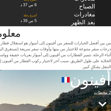
6 س 37 د
الصباح
مغادرات
5 س 39 د
بعد الظهر
معلومات ال
من بين أفضل الخيارات للسفر من أفينون إلى أمبواز هو استقلال قطار 
أثناء الرحلة. تتميز القطارات من أفينون إلى أمبواز بعربات خفيفة وواس
الخلابة على طول الطريق. سبب آخر لاختيار ركوب القطار من أفينون إل
التنقل بشكلٍ كبير.
أفينون
2 محطات