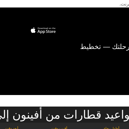
رنت.
 رحلتك — تخطيط
عيد قطارات من أفينون إلى