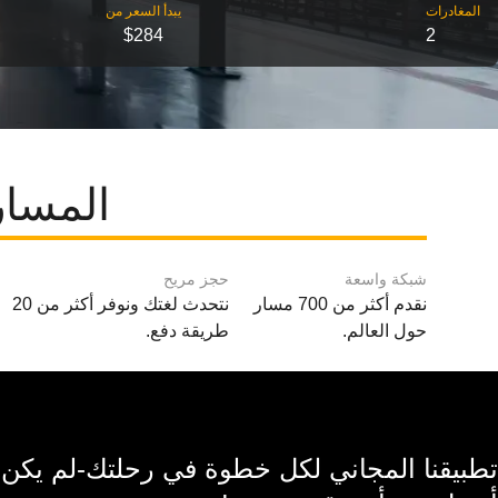
‎المغادرات
‎يبدأ السعر من
$284
2
المسار
شبكة واسعة
حجز مريح
نقدم أكثر من 700 مسار
نتحدث لغتك ونوفر أكثر من 20
حول العالم.
طريقة دفع.
تطبيقنا المجاني لكل خطوة في رحلتك-لم يكن