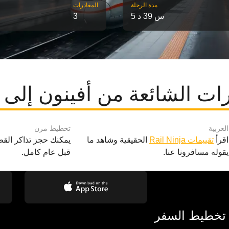
مدة الرحلة
‎المغادرات
5 س 39 د
3
ات الشائعة من أفينون إلى أ
العربية
تخطيط مرن
اقرأ
تقييمات Rail Ninja
الحقيقية وشاهد ما
يمكنك حجز تذاكر القط
يقوله مسافرونا عنا.
قبل عام كامل.
 تخطيط السفر