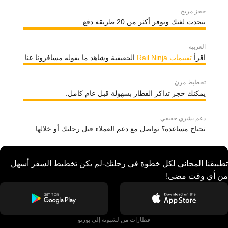
حجز مريح
نتحدث لغتك ونوفر أكثر من 20 طريقة دفع.
العربية
اقرأ
تقييمات Rail Ninja
الحقيقية وشاهد ما يقوله مسافرونا عنا.
تخطيط مرن
يمكنك حجز تذاكر القطار بسهولة قبل عام كامل.
دعم بشري حقيقي
تحتاج مساعدة؟ تواصل مع دعم العملاء قبل رحلتك أو خلالها.
تطبيقنا المجاني لكل خطوة في رحلتك-لم يكن تخطيط السفر أسهل
من أي وقت مضى!
قطارات من لشبونة إلى بورتو