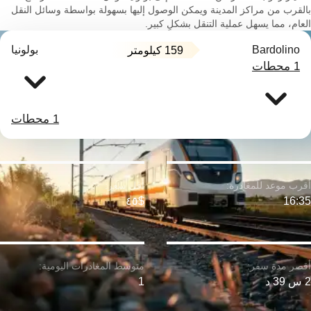
بالقرب من مراكز المدينة ويمكن الوصول إليها بسهولة بواسطة وسائل النقل
العام، مما يسهل عملية التنقل بشكلٍ كبير.
Bardolino
بولونيا
159 كيلومتر
1 محطات
1 محطات
$٤٥
16:35
2 س 39 د
1