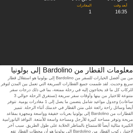
1
16:35
معلومات القطار من ‎Bardolino إلى ‎بولونيا
من بين أفضل الخيارات للسفر من Bardolino إلى بولونيا هو استقلال قطار
سريع وحديث. لقد صُممت جميع القطارات السريعة التي تعمل بين المدن لتوفر
للركاب كل ما قد يحتاجون إليه في رحلة ممتعة، بما في ذلك درجات سفر
متنوعة للاختيار من بينها وأوقات سفر سريعة (تستغرق الرحلة حوالي 3
ساعات) وجدول مواعيد شامل يتضمن ما يصل إلى 1 مغادرات يومية. تتوفر
أيضاً وسائل راحة رائعة على متن القطار في خدمتك أثناء الرحلة. تتميز
القطارات من Bardolino إلى بولونيا بعربات خفيفة وواسعة ومجهزة بمقاعد
مريحة وتوفر مساحة كبيرة للأرجل ومساحة واسعة للأمتعة. النوافذ البانورامية
الكبيرة مثالية أيضاً للاستمتاع بالمناظر الخلابة على طول الطريق. سبب آخر
لاختيار ركوب القطار من Bardolino إلى بولونيا هو أن محطات القطار تقع