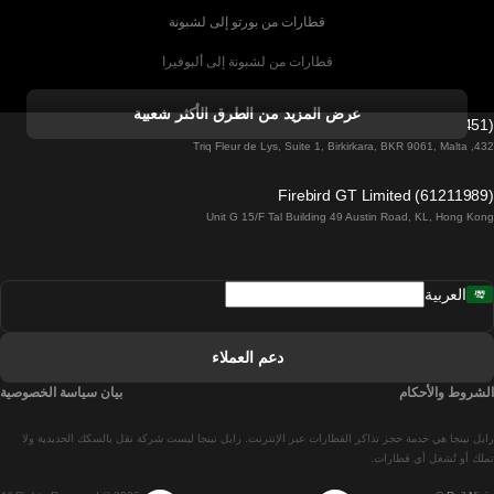
قطارات من بورتو إلى لشبونة
قطارات من لشبونة إلى ألبوفيرا
قطارات من ألبوفيرا إلى لشبونة
عرض المزيد من الطرق الأكثر شعبية
Firebird GT Limited (OC 1451)
قطارات من لشبونة إلى لاغوس
432, Triq Fleur de Lys, Suite 1, Birkirkara, BKR 9061, Malta
قطارات من لاغوس إلى لشبونة
Firebird GT Limited (61211989)
Unit G 15/F Tal Building 49 Austin Road, KL, Hong Kong
قطارات من لشبونة إلى مدريد
قطارات من مدريد إلى لشبونة
العربية
قطارات من لشبونة إلى فارو
قطارات من فارو إلى لشبونة
دعم العملاء
قطارات من لشبونة إلى كويمبرا
الشروط والأحكام
بيان سياسة الخصوصية
قطارات من كويمبرا إلى لشبونة
رايل نينجا هي خدمة حجز تذاكر القطارات عبر الإنترنت. رايل نينجا ليست شركة نقل بالسكك الحديدية ولا
قطارات من برشلونة إلى مدريد
تملك أو تُشغل أي قطارات.