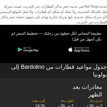
خدمة Rail Ninja هي خدمة حجز تذاكر القطارات عبر الإنترنت. ليست شركة
نقل بالسكك الحديدية، ولا تملك أو تشغّل أي قطارات، ولا تمثل الموقع الرسمي
لأي شركة سكك حديدية. إنها شركة تجارية تهدف إلى تسهيل عملية حجز تذاكر
القطارات عبر الإنترنت.
تطبيقنا المجاني لكل خطوة من رحلتك — تخطيط السفر لم
يكن أسهل من قبل!
جدول مواعيد قطارات من Bardolino إلى
بولونيا
مغادرات بعد
الظهر
2 س 39 د
2 س 39 د
16:35