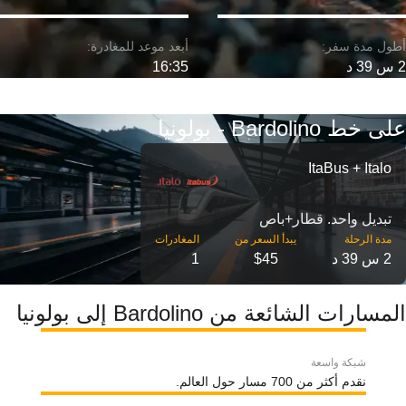
2 س 39 د
16:35
على خط Bardolino - بولونيا
ItaBus + Italo
تبديل واحد. قطار+باص
مدة الرحلة
2 س 39 د
$45
1
المسارات الشائعة من Bardolino إلى بولونيا
شبكة واسعة
نقدم أكثر من 700 مسار حول العالم.