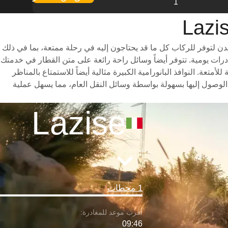
1
عة التي تعمل بين المدن لتوفر للركاب كل ما قد يحتاجون إليه في رحلة ممتعة، بما في ذلك
تنوعة للاختيار من بينها وأوقات سفر سريعة (تستغرق الرحلة حوالي 2 ساعات) وجدول مواعيد شامل يتضمن ما يصل إلى 1 مغادرات يومية. تتوفر أيضاً وسائل راحة رائعة على متن القطار في خدمتك
ل ومساحة واسعة للأمتعة. النوافذ البانورامية الكبيرة مثالية أيضاً للاستمتاع بالمناظر
طار تقع بالقرب من مراكز المدينة ويمكن الوصول إليها بسهولة بواسطة وسائل النقل العام، مما يسهل عملية
Lazise
1 محطات
09:46