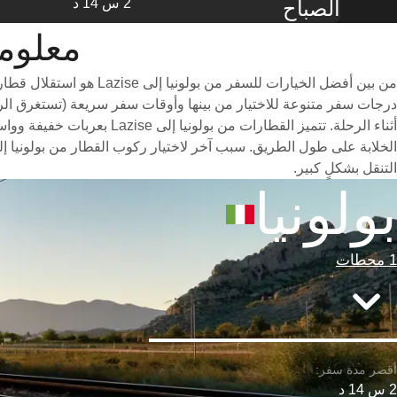
2 س 14 د
الصباح
معلومات الق
من بين أفضل الخيارات 
أثناء الرحلة. تتميز القطا
التنقل بشكلٍ كبير.
بولونيا
1 محطات
2 س 14 د