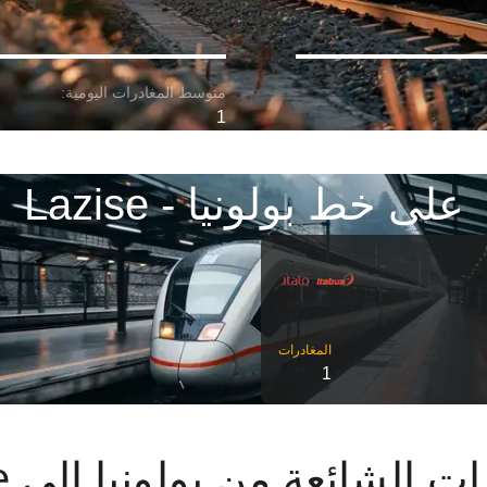
1
على خط بولونيا - Lazise
1
 الشائعة من بولونيا إلى Lazise