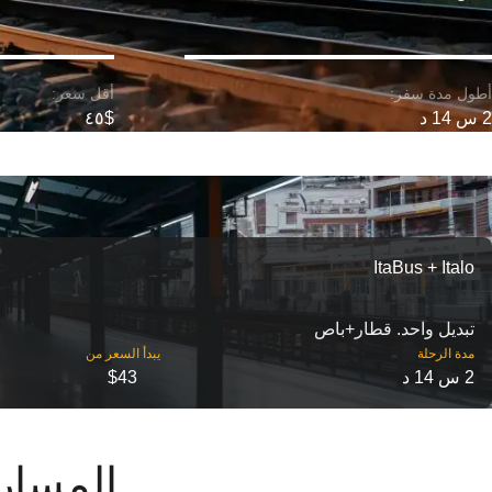
2 س 14 د
$٤٥
ItaBus + Italo
تبديل واحد. قطار+باص
مدة الرحلة
2 س 14 د
$43
المسارات