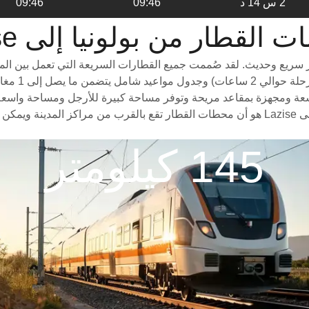
2 س 14 د
09:46
09:46
طار من ‎بولونيا إلى ‎Lazise
للسفر من بولونيا إلى Lazise هو استقلال قطار سريع وحديث. لقد صُممت جميع القطارات السري
درجات سفر م
رات من بولونيا إلى Lazise بعربات خفيفة وواسعة ومجهزة بمقاعد مريحة وتوفر مساحة كبيرة للأرج
الخلابة على طول الطريق. سبب آخر لاختيار ركوب القطار من بولونيا إلى Lazise هو أن محطات الق
145 كيلومتر