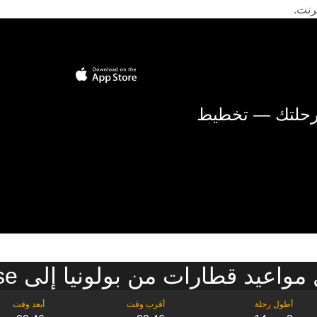
رنت.
 رحلتك — تخطيط
واعيد قطارات من بولونيا إلى Lazise