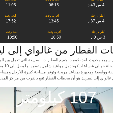
4 س 43 د
06:15
11:05
4 س 37 د
13:45
17:52
3 س 0 د
18:50
18:50
طار من ‎غالواي إلى ‎ليمريك
 سريع وحديث. لقد صُممت جميع القطارات السريعة التي تعمل بين المد
درجات سف
فة وواسعة ومجهزة بمقاعد مريحة وتوفر مساحة كبيرة للأرجل ومساحة واسع
غالواي إلى ليمريك هو أن محطات القطار تقع بالقرب من مراكز المدين
107 كيلومتر