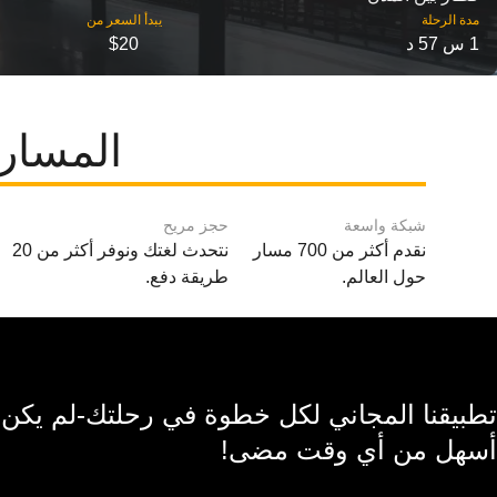
مدة الرحلة
1 س 57 د
$20
المسارا
شبكة واسعة
حجز مريح
نقدم أكثر من 700 مسار
نتحدث لغتك ونوفر أكثر من 20
حول العالم.
طريقة دفع.
تطبيقنا المجاني لكل خطوة في رحلتك-لم يكن
أسهل من أي وقت مضى!