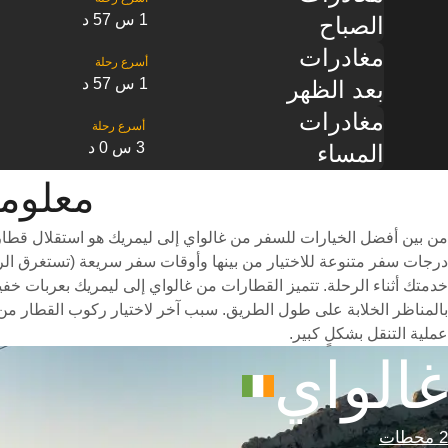
1 س 57 د
الصباح
مغادرات
1 س 57 د
بعد الظهر
مغادرات
3 س 0 د
المساء
معلومات الق
من بين أفضل الخيارات للسفر من غالواي إلى ليمريك هو استقلال قطار
خدمتك أثناء الرحلة. تتميز القطارات من غالواي إلى ليمريك بعربات خفي
بالمناظر الخلابة على طول الطريق. سبب آخر لاختيار ركوب القطار من 
عملية التنقل بشكلٍ كبير.
غالواي
2 محطات