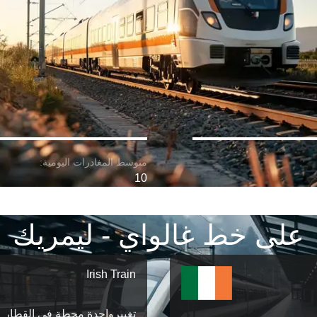
10
على خط غالواي - ليمريك
Irish Train
تغییرواحدة محطة في القطار