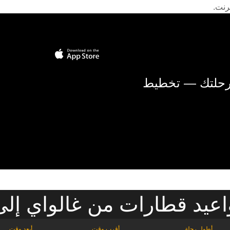
رنت.
 رحلتك — تخطيط
عيد قطارات من غالواي إلى