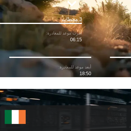
3 محطات
06:15
18:50