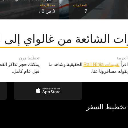
مدة الرحلة
7
3 س 0 د
ت الشائعة من غالواي إلى 
العربية
تخطيط مرن
اقرأ
تقييمات Rail Ninja
الحقيقية وشاهد ما
يمكنك حجز تذاكر القط
يقوله مسافرونا عنا.
قبل عام كامل.
 تخطيط السفر