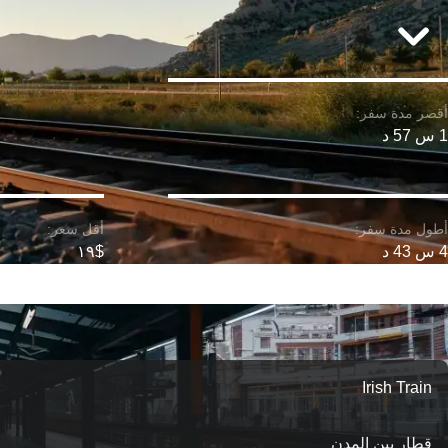
1 س 57 د
4 س 43 د
$١٩
Irish Train
قطار بين المدن