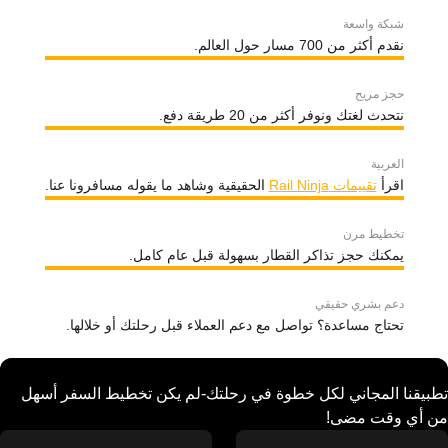
شبكة واسعة
نقدم أكثر من 700 مسار حول العالم.
حجز مريح
نتحدث لغتك ونوفر أكثر من 20 طريقة دفع.
العربية
اقرأ
تقييمات Rail Ninja
الحقيقية وشاهد ما يقوله مسافرونا عنا.
تخطيط مرن
يمكنك حجز تذاكر القطار بسهولة قبل عام كامل.
دعم بشري حقيقي
تحتاج مساعدة؟ تواصل مع دعم العملاء قبل رحلتك أو خلالها.
تطبيقنا المجاني لكل خطوة في رحلتك-لم يكن تخطيط السفر أسهل
من أي وقت مضى!