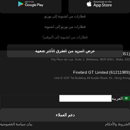
قطارات من لشبونة إلى بورتو
قطارات من بورتو إلى لشبونة
قطارات من لشبونة إلى ألبوفيرا
قطارات من ألبوفيرا إلى لشبونة
عرض المزيد من الطرق الأكثر شعبية
Firebird GT Limited (OC 1451)
قطارات من لشبونة إلى لاغوس
432, Triq Fleur de Lys, Suite 1, Birkirkara, BKR 9061, Malta
قطارات من لاغوس إلى لشبونة
Firebird GT Limited (61211989)
Unit G 15/F Tal Building 49 Austin Road, KL, Hong Kong
قطارات من لشبونة إلى مدريد
قطارات من مدريد إلى لشبونة
العربية
قطارات من لشبونة إلى فارو
قطارات من فارو إلى لشبونة
دعم العملاء
قطارات من لشبونة إلى كويمبرا
الشروط والأحكام
بيان سياسة الخصوصية