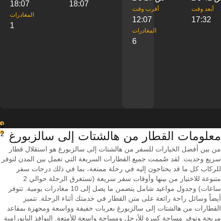
18:07
18:07
‎أبعد وقت
‎أقرب وقت
‎المغادرات
12:07
17:32
1
‎المغادرات
6
1
معلومات القطار من ‎هالشتات إلى ‎سالزبورغ
2
من بين أفضل الخيارات للسفر من هالشتات إلى سالزبورغ هو استقلال قطار
سريع وحديث. لقد صُممت جميع القطارات السريعة التي تعمل بين المدن لتوفر
للركاب كل ما قد يحتاجون إليه في رحلة ممتعة، بما في ذلك درجات سفر
متنوعة للاختيار من بينها وأوقات سفر سريعة (تستغرق الرحلة حوالي 2
ساعات) وجدول مواعيد شامل يتضمن ما يصل إلى 10 مغادرات يومية. تتوفر
أيضاً وسائل راحة رائعة على متن القطار في خدمتك أثناء الرحلة. تتميز
القطارات من هالشتات إلى سالزبورغ بعربات خفيفة وواسعة ومجهزة بمقاعد
مريحة وتوفر مساحة كبيرة للأرجل ومساحة واسعة للأمتعة. النوافذ البانورامية