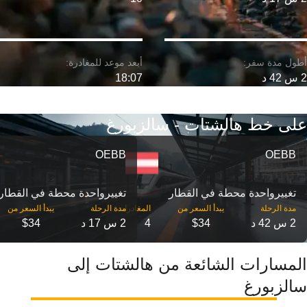
2 س 42 د
18:07
على خط هالشتات - سالزبورغ
OEBB
OEBB
تغییرواحدة محطة في القطار
تغییرواحدة محطة في القطار
مدة الرحلة
مدة الرحلة
2 س 42 د
$34
4
2 س 17 د
$34
المسارات الشائعة من هالشتات إلى
سالزبورغ