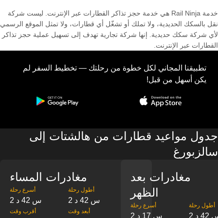
خدمة Rail Ninja هي خدمة حجز تذاكر القطارات عبر الإنترنت. ليست شركة
نقل بالسكك الحديدية، ولا تملك أو تشغّل أي قطارات، ولا تمثل الموقع الرسمي
لأي شركة سكك حديدية. إنها شركة تجارية تهدف إلى تسهيل عملية حجز تذاكر
القطارات عبر الإنترنت.
تطبيقنا المجاني لكل خطوة من رحلتك — تخطيط السفر لم
يكن أسهل من قبل!
جدول مواعيد قطارات من هالشتات إلى
سالزبورغ
مغادرات بعد
مغادرات المساء
الظهر
‎أطول رحلة
‎أسرع رحلة
2 س 42 د
2 س 42 د
‎أطول رحلة
‎أسرع رحلة
‎أبعد وقت
‎أقرب وقت
س 42 د
2 س 17 د