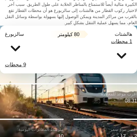
الكبيرة مثالية أيضاً للاستمتاع بالمناظر الخلابة على طول الطريق. سبب آخر
لاختيار ركوب القطار من هالشتات إلى سالزبورغ هو أن محطات القطار تقع
بالقرب من مراكز المدينة ويمكن الوصول إليها بسهولة بواسطة وسائل النقل
العام، مما يسهل عملية التنقل بشكلٍ كبير.
هالشتات
سالزبورغ
80 كيلومتر
1 محطات
9 محطات
$٣٤
08:31
2 س 17 د
10