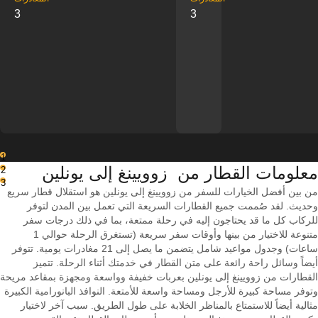
3
3
1
معلومات القطار من ‎ زوويينغ إلى ‎يونلين
2
3
من بين أفضل الخيارات للسفر من زوويينغ إلى يونلين هو استقلال قطار سريع
وحديث. لقد صُممت جميع القطارات السريعة التي تعمل بين المدن لتوفر
للركاب كل ما قد يحتاجون إليه في رحلة ممتعة، بما في ذلك درجات سفر
متنوعة للاختيار من بينها وأوقات سفر سريعة (تستغرق الرحلة حوالي 1
ساعات) وجدول مواعيد شامل يتضمن ما يصل إلى 21 مغادرات يومية. تتوفر
أيضاً وسائل راحة رائعة على متن القطار في خدمتك أثناء الرحلة. تتميز
القطارات من زوويينغ إلى يونلين بعربات خفيفة وواسعة ومجهزة بمقاعد مريحة
وتوفر مساحة كبيرة للأرجل ومساحة واسعة للأمتعة. النوافذ البانورامية الكبيرة
مثالية أيضاً للاستمتاع بالمناظر الخلابة على طول الطريق. سبب آخر لاختيار