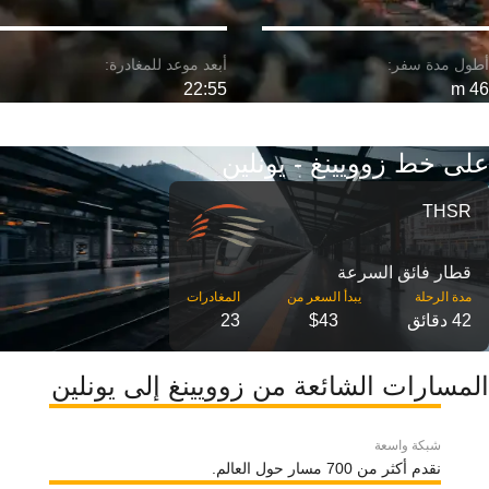
22:55
46 m
على خط زوويينغ - يونلين
THSR
قطار فائق السرعة
مدة الرحلة
42 دقائق
$43
23
المسارات الشائعة من زوويينغ إلى يونلين
شبكة واسعة
نقدم أكثر من 700 مسار حول العالم.