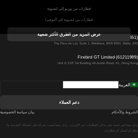
قطارات من بورتو إلى لشبونة
قطارات من لشبونة إلى ألبوفيرا
قطارات من ألبوفيرا إلى لشبونة
عرض المزيد من الطرق الأكثر شعبية
Firebird GT Limited (OC 1451)
قطارات من لشبونة إلى لاغوس
432, Triq Fleur de Lys, Suite 1, Birkirkara, BKR 9061, Malta
قطارات من لاغوس إلى لشبونة
Firebird GT Limited (61211989)
Unit G 15/F Tal Building 49 Austin Road, KL, Hong Kong
قطارات من لشبونة إلى مدريد
قطارات من مدريد إلى لشبونة
العربية
قطارات من لشبونة إلى فارو
قطارات من فارو إلى لشبونة
دعم العملاء
قطارات من لشبونة إلى كويمبرا
الشروط والأحكام
بيان سياسة الخصوصية
قطارات من كويمبرا إلى لشبونة
رايل نينجا هي خدمة حجز تذاكر القطارات عبر الإنترنت. رايل نينجا ليست شركة نقل بالسكك الحديدية ولا
قطارات من برشلونة إلى مدريد
تملك أو تُشغل أي قطارات.