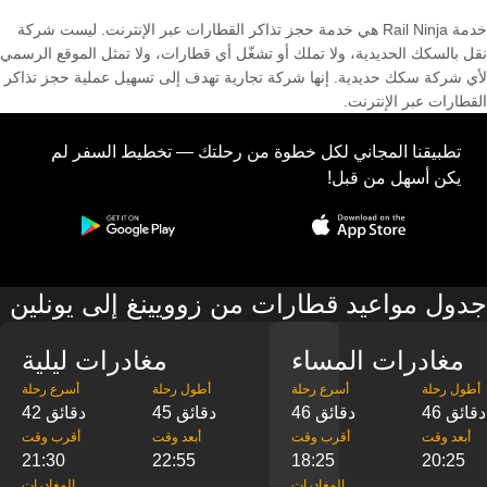
خدمة Rail Ninja هي خدمة حجز تذاكر القطارات عبر الإنترنت. ليست شركة
نقل بالسكك الحديدية، ولا تملك أو تشغّل أي قطارات، ولا تمثل الموقع الرسمي
لأي شركة سكك حديدية. إنها شركة تجارية تهدف إلى تسهيل عملية حجز تذاكر
القطارات عبر الإنترنت.
تطبيقنا المجاني لكل خطوة من رحلتك — تخطيط السفر لم
يكن أسهل من قبل!
جدول مواعيد قطارات من زوويينغ إلى يونلين
مغادرات المساء
مغادرات ليلية
‎أطول رحلة
‎أسرع رحلة
‎أطول رحلة
‎أسرع رحلة
46 دقائق
46 دقائق
45 دقائق
42 دقائق
‎أبعد وقت
‎أقرب وقت
‎أبعد وقت
‎أقرب وقت
21:30
22:55
18:25
20:25
‎المغادرات
‎المغادرات