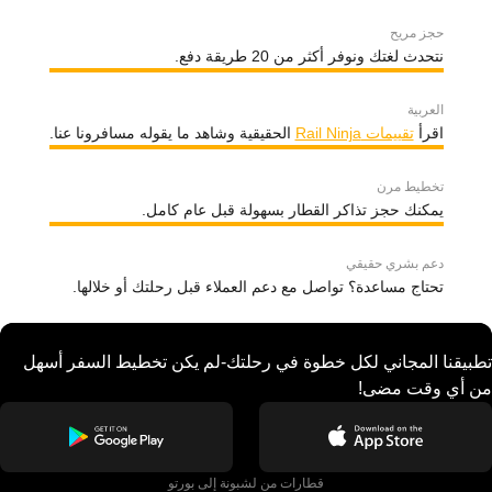
حجز مريح
نتحدث لغتك ونوفر أكثر من 20 طريقة دفع.
العربية
اقرأ
تقييمات Rail Ninja
الحقيقية وشاهد ما يقوله مسافرونا عنا.
تخطيط مرن
يمكنك حجز تذاكر القطار بسهولة قبل عام كامل.
دعم بشري حقيقي
تحتاج مساعدة؟ تواصل مع دعم العملاء قبل رحلتك أو خلالها.
تطبيقنا المجاني لكل خطوة في رحلتك-لم يكن تخطيط السفر أسهل
من أي وقت مضى!
قطارات من لشبونة إلى بورتو