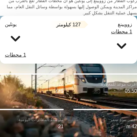
ركوب القطار من زوويينغ إلى يونلين هو أن محطات القطار تقع بالقرب من
مراكز المدينة ويمكن الوصول إليها بسهولة بواسطة وسائل النقل العام، مما
يسهل عملية التنقل بشكلٍ كبير.
زوويينغ
يونلين
127 كيلومتر
1 محطات
1 محطات
$٤٣
05:50
21
42 m