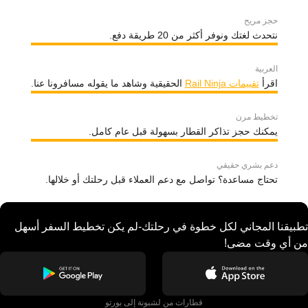
حجز مريح
نتحدث لغتك ونوفر أكثر من 20 طريقة دفع.
العربية
اقرأ
تقييمات Rail Ninja
الحقيقية وشاهد ما يقوله مسافرونا عنا.
تخطيط مرن
يمكنك حجز تذاكر القطار بسهولة قبل عام كامل.
دعم بشري حقيقي
تحتاج مساعدة؟ تواصل مع دعم العملاء قبل رحلتك أو خلالها.
تطبيقنا المجاني لكل خطوة في رحلتك-لم يكن تخطيط السفر أسهل
من أي وقت مضى!
قطارات من لشبونة إلى بورتو