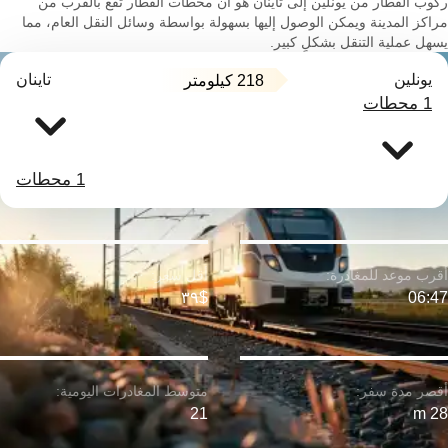
ركوب القطار من يونلين إلى تاينان هو أن محطات القطار تقع بالقرب من
مراكز المدينة ويمكن الوصول إليها بسهولة بواسطة وسائل النقل العام، مما
يسهل عملية التنقل بشكلٍ كبير.
يونلين
تاينان
218 كيلومتر
1 محطات
1 محطات
$٣٩
06:47
21
28 m