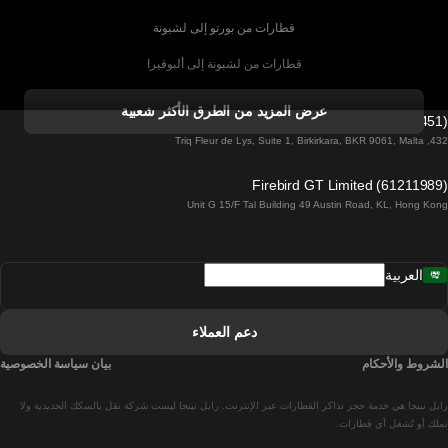
قطارات من بورتو إلى لشبونة
قطارات من لشبونة إلى ألبوفيرا
قطارات من ألبوفيرا إلى لشبونة
عرض المزيد من الطرق الأكثر شعبية
Firebird GT Limited (OC 1451)
قطارات من لشبونة إلى لاغوس
432, Triq Fleur de Lys, Suite 1, Birkirkara, BKR 9061, Malta
قطارات من لاغوس إلى لشبونة
Firebird GT Limited (61211989)
Unit G 15/F Tal Building 49 Austin Road, KL, Hong Kong
قطارات من لشبونة إلى مدريد
قطارات من مدريد إلى لشبونة
العربية
قطارات من لشبونة إلى فارو
قطارات من فارو إلى لشبونة
دعم العملاء
قطارات من لشبونة إلى كويمبرا
الشروط والأحكام
بيان سياسة الخصوصية
قطارات من كويمبرا إلى لشبونة
رايل نينجا هي خدمة حجز تذاكر القطارات عبر الإنترنت. رايل نينجا ليست شركة نقل بالسكك الحديدية ولا
قطارات من برشلونة إلى مدريد
تملك أو تُشغل أي قطارات.