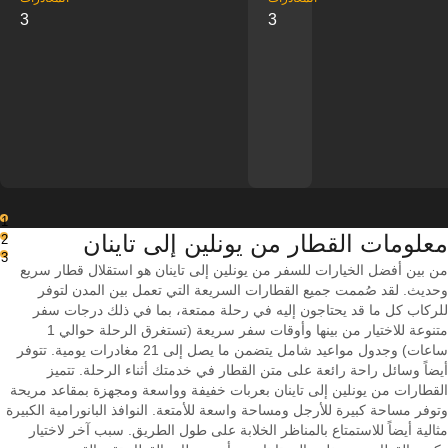
3
3
1
معلومات القطار من ‎يونلين إلى ‎تاينان
2
3
من بين أفضل الخيارات للسفر من يونلين إلى تاينان هو استقلال قطار سريع
وحديث. لقد صُممت جميع القطارات السريعة التي تعمل بين المدن لتوفر
للركاب كل ما قد يحتاجون إليه في رحلة ممتعة، بما في ذلك درجات سفر
متنوعة للاختيار من بينها وأوقات سفر سريعة (تستغرق الرحلة حوالي 1
ساعات) وجدول مواعيد شامل يتضمن ما يصل إلى 21 مغادرات يومية. تتوفر
أيضاً وسائل راحة رائعة على متن القطار في خدمتك أثناء الرحلة. تتميز
القطارات من يونلين إلى تاينان بعربات خفيفة وواسعة ومجهزة بمقاعد مريحة
وتوفر مساحة كبيرة للأرجل ومساحة واسعة للأمتعة. النوافذ البانورامية الكبيرة
مثالية أيضاً للاستمتاع بالمناظر الخلابة على طول الطريق. سبب آخر لاختيار