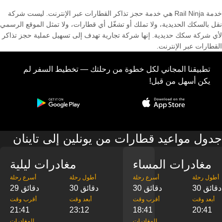
خدمة Rail Ninja هي خدمة حجز تذاكر القطارات عبر الإنترنت. ليست شركة
نقل بالسكك الحديدية، ولا تملك أو تشغّل أي قطارات، ولا تمثل الموقع الرسمي
لأي شركة سكك حديدية. إنها شركة تجارية تهدف إلى تسهيل عملية حجز تذاكر
القطارات عبر الإنترنت.
تطبيقنا المجاني لكل خطوة من رحلتك — تخطيط السفر لم
يكن أسهل من قبل!
جدول مواعيد قطارات من يونلين إلى تاينان
مغادرات المساء
مغادرات ليلية
‎أطول رحلة
‎أسرع رحلة
‎أطول رحلة
‎أسرع رحلة
30 دقائق
30 دقائق
30 دقائق
29 دقائق
‎أبعد وقت
‎أقرب وقت
‎أبعد وقت
‎أقرب وقت
21:41
23:12
18:41
20:41
‎المغادرات
‎المغادرات