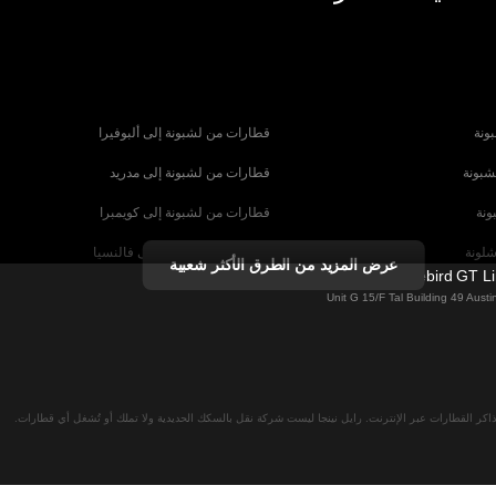
ونة
قطارات من لشبونة إلى ألبوفيرا
شبونة
قطارات من لشبونة إلى مدريد
ونة
قطارات من لشبونة إلى كويمبرا
شلونة
قطارات من برشلونة إلى فالنسيا
عرض المزيد من الطرق الأكثر شعبية
Firebird GT L
شبيلية
قطارات من برشلونة إلى باريس
Unit G 15/F Tal Building 49 Aus
رنسا
قطارات من روما إلى البندقية
ا
قطارات من روما إلى نابولي
لان
قطارات من فيينا إلى سالزبورغ
اكر القطارات عبر الإنترنت. رايل نينجا ليست شركة نقل بالسكك الحديدية ولا تملك أو تُشغل أي قطارات.
نا
قطارات من ميونخ إلى برلين
 ميونخ
قطارات من ميونخ إلى براغ