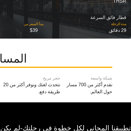
THSR
قطار فائق السرعة
مدة الرحلة
29 دقائق
$39
المسار
شبكة واسعة
حجز مريح
نقدم أكثر من 700 مسار
نتحدث لغتك ونوفر أكثر من 20
حول العالم.
طريقة دفع.
تطبيقنا المجاني لكل خطوة في رحلتك-لم يكن