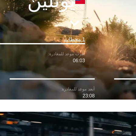
يونلين
1 محطات
06:03
23:08