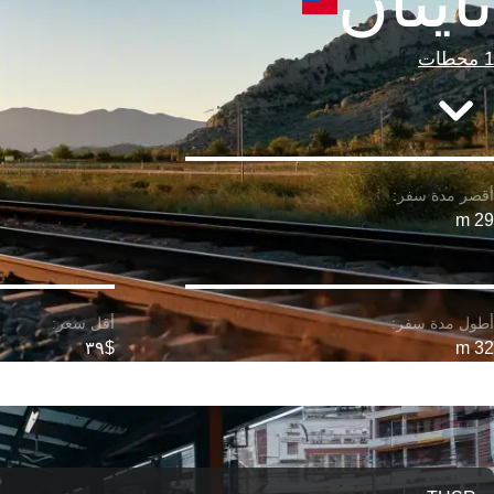
تاينان
1 محطات
29 m
$٣٩
32 m