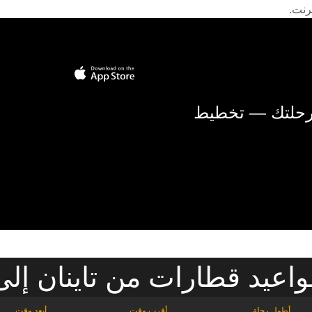
رنت.
 رحلتك — تخطيط
اعيد قطارات من تاينان إلى 