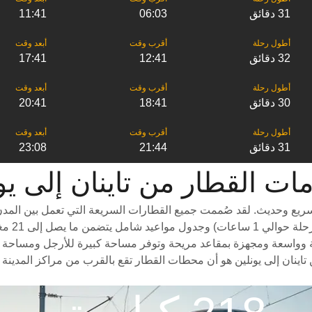
31 دقائق
06:03
11:41
32 دقائق
12:41
17:41
30 دقائق
18:41
20:41
31 دقائق
21:44
23:08
لقطار من ‎تاينان إلى ‎يونلين
سريع وحديث. لقد صُممت جميع القطارات السريعة التي تعمل بين المدن
درجات سف
ة وواسعة ومجهزة بمقاعد مريحة وتوفر مساحة كبيرة للأرجل ومساحة واسعة 
تاينان إلى يونلين هو أن محطات القطار تقع بالقرب من مراكز المدينة