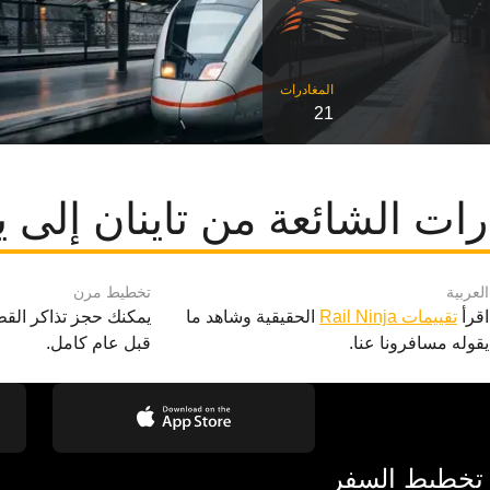
21
ات الشائعة من تاينان إلى ي
العربية
تخطيط مرن
اقرأ
تقييمات Rail Ninja
الحقيقية وشاهد ما
يمكنك حجز تذاكر القط
يقوله مسافرونا عنا.
قبل عام كامل.
 تخطيط السفر