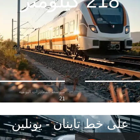
218 كيلومتر
21
على خط تاينان - يونلين