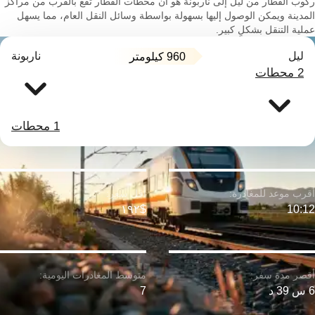
ركوب القطار من ليل إلى ناربونة هو أن محطات القطار تقع بالقرب من مراكز
المدينة ويمكن الوصول إليها بسهولة بواسطة وسائل النقل العام، مما يسهل
عملية التنقل بشكلٍ كبير.
ليل
ناربونة
960 كيلومتر
2 محطات
1 محطات
$١٩٢
10:12
6 س 39 د
7