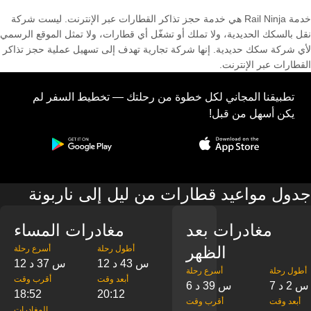
خدمة Rail Ninja هي خدمة حجز تذاكر القطارات عبر الإنترنت. ليست شركة
نقل بالسكك الحديدية، ولا تملك أو تشغّل أي قطارات، ولا تمثل الموقع الرسمي
لأي شركة سكك حديدية. إنها شركة تجارية تهدف إلى تسهيل عملية حجز تذاكر
القطارات عبر الإنترنت.
تطبيقنا المجاني لكل خطوة من رحلتك — تخطيط السفر لم
يكن أسهل من قبل!
جدول مواعيد قطارات من ليل إلى ناربونة
مغادرات بعد
مغادرات المساء
الظهر
‎أطول رحلة
‎أسرع رحلة
12 س 43 د
12 س 37 د
‎أطول رحلة
‎أسرع رحلة
‎أبعد وقت
‎أقرب وقت
7 س 2 د
6 س 39 د
18:52
20:12
‎أبعد وقت
‎أقرب وقت
‎المغادرات