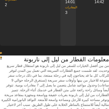
14:01
14:42
2
‎المغادرات
3
1
معلومات القطار من ‎ليل إلى ‎ناربونة
2
من بين أفضل الخيارات للسفر من ليل إلى ناربونة هو استقلال قطار سريع
وحديث. لقد صُممت جميع القطارات السريعة التي تعمل بين المدن لتوفر
للركاب كل ما قد يحتاجون إليه في رحلة ممتعة، بما في ذلك درجات سفر
متنوعة للاختيار من بينها وأوقات سفر سريعة (تستغرق الرحلة حوالي 9
ساعات) وجدول مواعيد شامل يتضمن ما يصل إلى 7 مغادرات يومية. تتوفر
أيضاً وسائل راحة رائعة على متن القطار في خدمتك أثناء الرحلة. تتميز
القطارات من ليل إلى ناربونة بعربات خفيفة وواسعة ومجهزة بمقاعد مريحة
وتوفر مساحة كبيرة للأرجل ومساحة واسعة للأمتعة. النوافذ البانورامية الكبيرة
مثالية أيضاً للاستمتاع بالمناظر الخلابة على طول الطريق. سبب آخر لاختيار