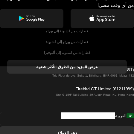
من أي وقت مضى!
قطارات من لشبونة إلى بورتو
قطارات من بورتو إلى لشبونة
قطارات من لشبونة إلى ألبوفيرا
قطارات من ألبوفيرا إلى لشبونة
عرض المزيد من الطرق الأكثر شعبية
Firebird GT Limited (OC 1451)
قطارات من لشبونة إلى لاغوس
432, Triq Fleur de Lys, Suite 1, Birkirkara, BKR 9061, Malta
قطارات من لاغوس إلى لشبونة
Firebird GT Limited (61211989)
Unit G 15/F Tal Building 49 Austin Road, KL, Hong Kong
قطارات من لشبونة إلى مدريد
قطارات من مدريد إلى لشبونة
العربية
قطارات من لشبونة إلى فارو
قطارات من فارو إلى لشبونة
دعم العملاء