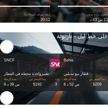
12 س 43 د
20:12
على خط ليل - ناربونة
SNCF
BeNe
قطار مع تبديلين
تغییرواحدة محطة في القطار
‎يبدأ السعر من
مدة الرحلة
‎المغادرات
‎يبدأ السعر من
مدة الرحلة
$209
6 س 52 د
3
$192
6 س 39 د