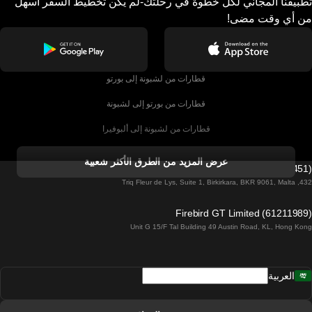
تطبيقنا المجاني لكل خطوة في رحلتك-لم يكن تخطيط السفر أسهل
من أي وقت مضى!
قطارات من لشبونة إلى بورتو
قطارات من بورتو إلى لشبونة
قطارات من لشبونة إلى ألبوفيرا
قطارات من ألبوفيرا إلى لشبونة
عرض المزيد من الطرق الأكثر شعبية
Firebird GT Limited (OC 1451)
قطارات من لشبونة إلى لاغوس
432, Triq Fleur de Lys, Suite 1, Birkirkara, BKR 9061, Malta
قطارات من لاغوس إلى لشبونة
Firebird GT Limited (61211989)
Unit G 15/F Tal Building 49 Austin Road, KL, Hong Kong
قطارات من لشبونة إلى مدريد
قطارات من مدريد إلى لشبونة
العربية
قطارات من لشبونة إلى فارو
قطارات من فارو إلى لشبونة