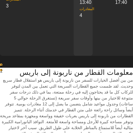
13:40
17:40
3
‎المغادرات
4
1
معلومات القطار من ‎ناربونة إلى ‎باريس
2
من بين أفضل الخيارات للسفر من ناربونة إلى باريس هو استقلال قطار سريع
وحديث. لقد صُممت جميع القطارات السريعة التي تعمل بين المدن لتوفر
للركاب كل ما قد يحتاجون إليه في رحلة ممتعة، بما في ذلك درجات سفر
متنوعة للاختيار من بينها وأوقات سفر سريعة (تستغرق الرحلة حوالي 5
ساعات) وجدول مواعيد شامل يتضمن ما يصل إلى 12 مغادرات يومية. تتوفر
أيضاً وسائل راحة رائعة على متن القطار في خدمتك أثناء الرحلة. تتميز
القطارات من ناربونة إلى باريس بعربات خفيفة وواسعة ومجهزة بمقاعد مريحة
وتوفر مساحة كبيرة للأرجل ومساحة واسعة للأمتعة. النوافذ البانورامية الكبيرة
مثالية أيضاً للاستمتاع بالمناظر الخلابة على طول الطريق. سبب آخر لاختيار