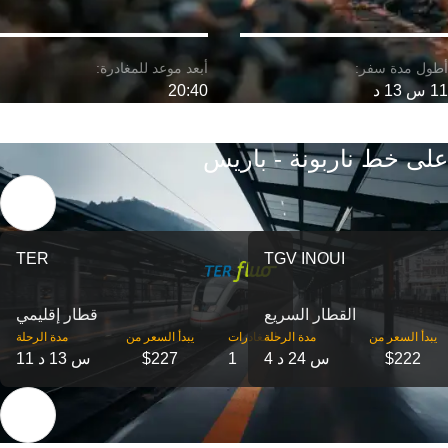
11 س 13 د
20:40
على خط ناربونة - باريس
TER
TGV INOUI
القطار السريع
قطار إقليمي
‎يبدأ السعر من
مدة الرحلة
‎المغادرات
‎يبدأ السعر من
مدة الرحلة
$222
4 س 24 د
1
$227
11 س 13 د