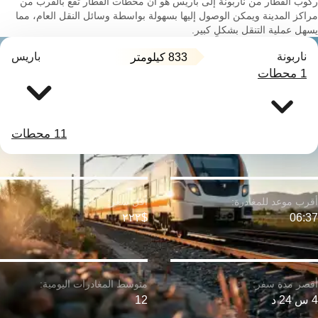
ركوب القطار من ناربونة إلى باريس هو أن محطات القطار تقع بالقرب من
مراكز المدينة ويمكن الوصول إليها بسهولة بواسطة وسائل النقل العام، مما
يسهل عملية التنقل بشكلٍ كبير.
ناربونة
باريس
833 كيلومتر
1 محطات
11 محطات
$٢٢٢
06:37
4 س 24 د
12