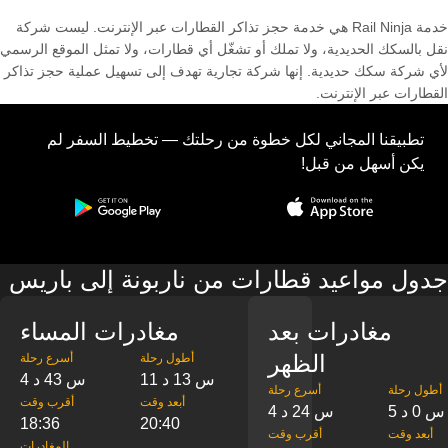
خدمة Rail Ninja هي خدمة حجز تذاكر القطارات عبر الإنترنت. ليست شركة
نقل بالسكك الحديدية، ولا تملك أو تشغّل أي قطارات، ولا تمثل الموقع الرسمي
لأي شركة سكك حديدية. إنها شركة تجارية تهدف إلى تسهيل عملية حجز تذاكر
القطارات عبر الإنترنت.
تطبيقنا المجاني لكل خطوة من رحلتك — تخطيط السفر لم
يكن أسهل من قبل!
جدول مواعيد قطارات من ناربونة إلى باريس
مغادرات بعد
مغادرات المساء
الظهر
‎أطول رحلة
‎أسرع رحلة
11 س 13 د
4 س 43 د
‎أطول رحلة
‎أسرع رحلة
‎أبعد وقت
‎أقرب وقت
5 س 0 د
4 س 24 د
18:36
20:40
‎أبعد وقت
‎أقرب وقت
‎المغادرات