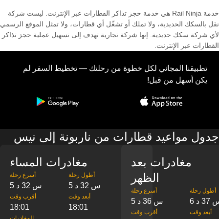
خدمة Rail Ninja هي خدمة حجز تذاكر القطارات عبر الإنترنت. ليست شركة
نقل بالسكك الحديدية، ولا تملك أو تشغّل أي قطارات، ولا تمثل الموقع الرسمي
لأي شركة سكك حديدية. إنها شركة تجارية تهدف إلى تسهيل عملية حجز تذاكر
القطارات عبر الإنترنت.
تطبيقنا المجاني لكل خطوة من رحلتك — تخطيط السفر لم
يكن أسهل من قبل!
جدول مواعيد قطارات من ناربونة إلى نيس
مغادرات بعد
مغادرات المساء
الظهر
‎أطول رحلة
‎أسرع رحلة
5 س 32 د
5 س 32 د
‎أطول رحلة
‎أسرع رحلة
‎أبعد وقت
‎أقرب وقت
س 37 د
5 س 36 د
18:01
18:01
‎أبعد وقت
‎أقرب وقت
‎المغادرات