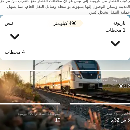
ركوب القطار من ناربونة إلى نيس هو أن محطات القطار تقع بالقرب من مراكز
المدينة ويمكن الوصول إليها بسهولة بواسطة وسائل النقل العام، مما يسهل
عملية التنقل بشكلٍ كبير.
ناربونة
نيس
496 كيلومتر
1 محطات
4 محطات
$١١٣
06:12
5 س 32 د
10