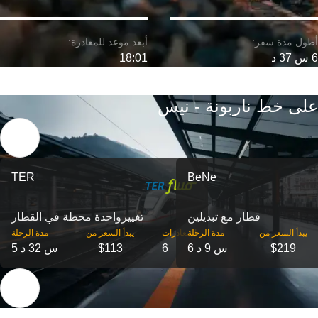
6 س 37 د
18:01
على خط ناربونة - نيس
TER
BeNe
قطار مع تبديلين
تغییرواحدة محطة في القطار
‎يبدأ السعر من
مدة الرحلة
‎المغادرات
‎يبدأ السعر من
مدة الرحلة
$219
6 س 9 د
6
$113
5 س 32 د