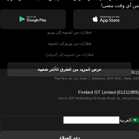
من أي وقت مضى!
قطارات من لشبونة إلى بورتو
قطارات من بورتو إلى لشبونة
قطارات من لشبونة إلى ألبوفيرا
قطارات من ألبوفيرا إلى لشبونة
عرض المزيد من الطرق الأكثر شعبية
Firebird GT Limited (OC 1451)
قطارات من لشبونة إلى لاغوس
432, Triq Fleur de Lys, Suite 1, Birkirkara, BKR 9061, Malta
قطارات من لاغوس إلى لشبونة
Firebird GT Limited (61211989)
Unit G 15/F Tal Building 49 Austin Road, KL, Hong Kong
قطارات من لشبونة إلى مدريد
قطارات من مدريد إلى لشبونة
العربية
قطارات من لشبونة إلى فارو
قطارات من فارو إلى لشبونة
دعم العملاء