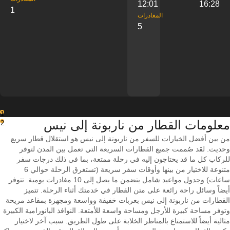
12:01
16:28
1
‎المغادرات
5
1
معلومات القطار من ‎ناربونة إلى ‎نيس
2
من بين أفضل الخيارات للسفر من ناربونة إلى نيس هو استقلال قطار سريع
وحديث. لقد صُممت جميع القطارات السريعة التي تعمل بين المدن لتوفر
للركاب كل ما قد يحتاجون إليه في رحلة ممتعة، بما في ذلك درجات سفر
متنوعة للاختيار من بينها وأوقات سفر سريعة (تستغرق الرحلة حوالي 6
ساعات) وجدول مواعيد شامل يتضمن ما يصل إلى 10 مغادرات يومية. تتوفر
أيضاً وسائل راحة رائعة على متن القطار في خدمتك أثناء الرحلة. تتميز
القطارات من ناربونة إلى نيس بعربات خفيفة وواسعة ومجهزة بمقاعد مريحة
وتوفر مساحة كبيرة للأرجل ومساحة واسعة للأمتعة. النوافذ البانورامية الكبيرة
مثالية أيضاً للاستمتاع بالمناظر الخلابة على طول الطريق. سبب آخر لاختيار