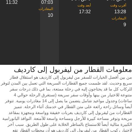
11:32
07:03
17:32
13:28
10
9
معلومات القطار من ‎ليفربول إلى ‎كارديف
من بين أفضل الخيارات للسفر من ليفربول إلى كارديف هو استقلال قطار
سريع وحديث. لقد صُممت جميع القطارات السريعة التي تعمل بين المدن لتوفر
للركاب كل ما قد يحتاجون إليه في رحلة ممتعة، بما في ذلك درجات سفر
متنوعة للاختيار من بينها وأوقات سفر سريعة (تستغرق الرحلة حوالي 4
ساعات) وجدول مواعيد شامل يتضمن ما يصل إلى 14 مغادرات يومية. تتوفر
أيضاً وسائل راحة رائعة على متن القطار في خدمتك أثناء الرحلة. تتميز
القطارات من ليفربول إلى كارديف بعربات خفيفة وواسعة ومجهزة بمقاعد
مريحة وتوفر مساحة كبيرة للأرجل ومساحة واسعة للأمتعة. النوافذ البانورامية
الكبيرة مثالية أيضاً للاستمتاع بالمناظر الخلابة على طول الطريق. سبب آخر
لاختيار ركوب القطار من ليفربول إلى كارديف هو أن محطات القطار تقع