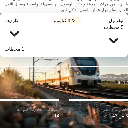
بالقرب من مراكز المدينة ويمكن الوصول إليها بسهولة بواسطة وسائل النقل
العام، مما يسهل عملية التنقل بشكلٍ كبير.
ليفربول
كارديف
322 كيلومتر
5 محطات
1 محطات
$٨١
06:12
3 س 43 د
14