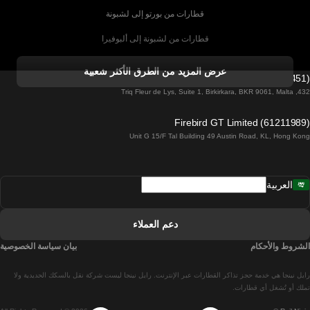
قطارات من بورتو إلى لشبونة
قطارات من لشبونة إلى ألبوفيرا
قطارات من ألبوفيرا إلى لشبونة
عرض المزيد من الطرق الأكثر شعبية
Firebird GT Limited (OC 1451)
قطارات من لشبونة إلى لاغوس
432, Triq Fleur de Lys, Suite 1, Birkirkara, BKR 9061, Malta
قطارات من لاغوس إلى لشبونة
Firebird GT Limited (61211989)
Unit G 15/F Tal Building 49 Austin Road, KL, Hong Kong
قطارات من لشبونة إلى مدريد
قطارات من مدريد إلى لشبونة
العربية
قطارات من لشبونة إلى فارو
قطارات من فارو إلى لشبونة
دعم العملاء
قطارات من لشبونة إلى كويمبرا
الشروط والأحكام
بيان سياسة الخصوصية
قطارات من كويمبرا إلى لشبونة
رايل نينجا هي خدمة حجز تذاكر القطارات عبر الإنترنت. رايل نينجا ليست شركة نقل بالسكك الحديدية ولا
قطارات من برشلونة إلى مدريد
تملك أو تُشغل أي قطارات.