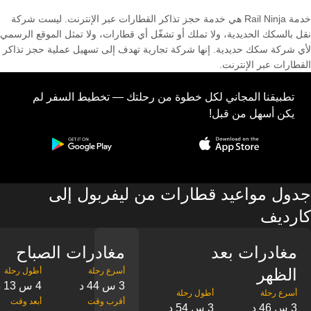
خدمة Rail Ninja هي خدمة حجز تذاكر القطارات عبر الإنترنت. ليست شركة
نقل بالسكك الحديدية، ولا تملك أو تشغّل أي قطارات، ولا تمثل الموقع الرسمي
لأي شركة سكك حديدية. إنها شركة تجارية تهدف إلى تسهيل عملية حجز تذاكر
القطارات عبر الإنترنت.
تطبيقنا المجاني لكل خطوة من رحلتك — تخطيط السفر لم
يكن أسهل من قبل!
جدول مواعيد قطارات من ليفربول إلى
كارديف
مغادرات بعد
مغادرات الصباح
الظهر
3 س 44 د
4 س 13 د
3 س 46 د
3 س 54 د