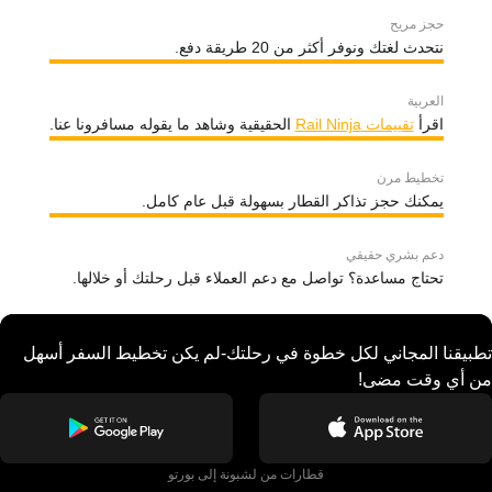
حجز مريح
نتحدث لغتك ونوفر أكثر من 20 طريقة دفع.
العربية
اقرأ
تقييمات Rail Ninja
الحقيقية وشاهد ما يقوله مسافرونا عنا.
تخطيط مرن
يمكنك حجز تذاكر القطار بسهولة قبل عام كامل.
دعم بشري حقيقي
تحتاج مساعدة؟ تواصل مع دعم العملاء قبل رحلتك أو خلالها.
تطبيقنا المجاني لكل خطوة في رحلتك-لم يكن تخطيط السفر أسهل
من أي وقت مضى!
قطارات من لشبونة إلى بورتو