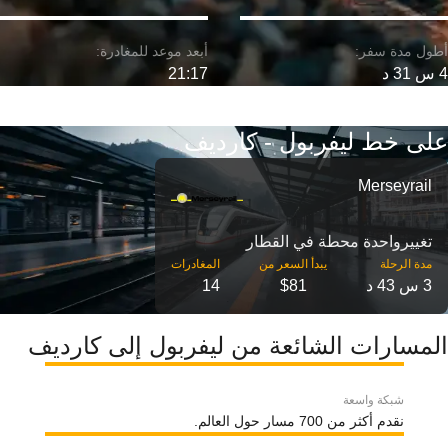
4 س 31 د
21:17
على خط ليفربول - كارديف
Merseyrail
تغییرواحدة محطة في القطار
مدة الرحلة
3 س 43 د
$81
14
المسارات الشائعة من ليفربول إلى كارديف
شبكة واسعة
نقدم أكثر من 700 مسار حول العالم.