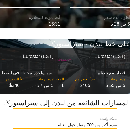
6 س 28 د
16:31
على خط لندن - ستراسبورݣ
Eurostar (EST)
Eurostar (EST)
قطار مع تبديلين
تغییرواحدة محطة في القطار
مدة الرحلة
مدة الرحلة
5 س 55 د
$465
1
5 س 7 د
$346
المسارات الشائعة من لندن إلى ستراسبورݣ
شبكة واسعة
نقدم أكثر من 700 مسار حول العالم.