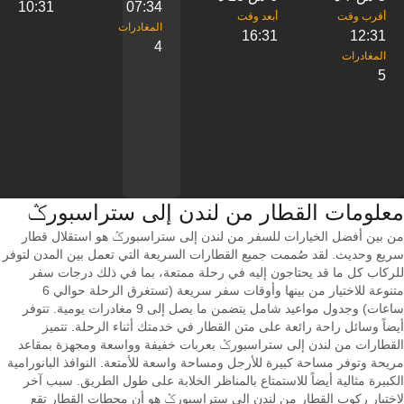
10:31
07:34
16:31
12:31
4
5
معلومات القطار من ‎لندن إلى ‎ستراسبورݣ
من بين أفضل الخيارات للسفر من لندن إلى ستراسبورݣ هو استقلال قطار
سريع وحديث. لقد صُممت جميع القطارات السريعة التي تعمل بين المدن لتوفر
للركاب كل ما قد يحتاجون إليه في رحلة ممتعة، بما في ذلك درجات سفر
متنوعة للاختيار من بينها وأوقات سفر سريعة (تستغرق الرحلة حوالي 6
ساعات) وجدول مواعيد شامل يتضمن ما يصل إلى 9 مغادرات يومية. تتوفر
أيضاً وسائل راحة رائعة على متن القطار في خدمتك أثناء الرحلة. تتميز
القطارات من لندن إلى ستراسبورݣ بعربات خفيفة وواسعة ومجهزة بمقاعد
مريحة وتوفر مساحة كبيرة للأرجل ومساحة واسعة للأمتعة. النوافذ البانورامية
الكبيرة مثالية أيضاً للاستمتاع بالمناظر الخلابة على طول الطريق. سبب آخر
لاختيار ركوب القطار من لندن إلى ستراسبورݣ هو أن محطات القطار تقع