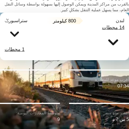
بالقرب من مراكز المدينة ويمكن الوصول إليها بسهولة بواسطة وسائل النقل
العام، مما يسهل عملية التنقل بشكلٍ كبير.
لندن
ستراسبورݣ
800 كيلومتر
14 محطات
1 محطات
$٣٤٦
07:34
5 س 7 د
9