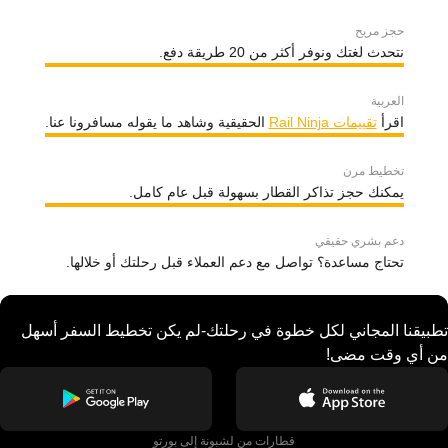
حجز مريح
نتحدث لغتك ونوفر أكثر من 20 طريقة دفع.
العربية
اقرأ
تقييمات Rail Ninja
الحقيقية وشاهد ما يقوله مسافرونا عنا.
تخطيط مرن
يمكنك حجز تذاكر القطار بسهولة قبل عام كامل.
دعم بشري حقيقي
تحتاج مساعدة؟ تواصل مع دعم العملاء قبل رحلتك أو خلالها.
تطبيقنا المجاني لكل خطوة في رحلتك-لم يكن تخطيط السفر أسهل
من أي وقت مضى!
قطارات من لشبونة إلى بورتو