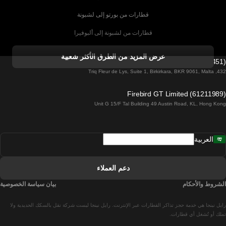
قطارات من بورتو إلى لشبونة
قطارات من لشبونة إلى ألبوفيرا
قطارات من ألبوفيرا إلى لشبونة
عرض المزيد من الطرق الأكثر شعبية
Firebird GT Limited (OC 1451)
قطارات من لشبونة إلى لاغوس
432, Triq Fleur de Lys, Suite 1, Birkirkara, BKR 9061, Malta
قطارات من لاغوس إلى لشبونة
Firebird GT Limited (61211989)
Unit G 15/F Tal Building 49 Austin Road, KL, Hong Kong
قطارات من لشبونة إلى مدريد
قطارات من مدريد إلى لشبونة
العربية
قطارات من لشبونة إلى فارو
قطارات من فارو إلى لشبونة
دعم العملاء
قطارات من لشبونة إلى كويمبرا
الشروط والأحكام
بيان سياسة الخصوصية
قطارات من كويمبرا إلى لشبونة
رايل نينجا هي خدمة حجز تذاكر القطارات عبر الإنترنت. رايل نينجا ليست شركة نقل بالسكك الحديدية ولا
قطارات من برشلونة إلى مدريد
تملك أو تُشغل أي قطارات.