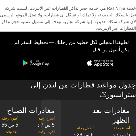
خدمة Rail Ninja هي خدمة حجز تذاكر القطارات عبر الإنترنت. ليست شركة
نقل بالسكك الحديدية، ولا تملك أو تشغّل أي قطارات، ولا تمثل الموقع الرسمي
لأي شركة سكك حديدية. إنها شركة تجارية تهدف إلى تسهيل عملية حجز تذاكر
القطارات عبر الإنترنت.
تطبيقنا المجاني لكل خطوة من رحلتك — تخطيط السفر لم
يكن أسهل من قبل!
جدول مواعيد قطارات من لندن إلى
ستراسبورݣ
مغادرات بعد
مغادرات الصباح
الظهر
5 س 7 د
5 س 55 د
5 س 7 د
6 س 28 د