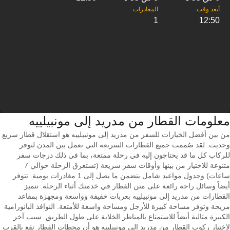
1
12:50
معلومات القطار من ‎مدريد إلى ‎مونبيلييه
من بين أفضل الخيارات للسفر من مدريد إلى مونبيلييه هو استقلال قطار سريع
وحديث. لقد صُممت جميع القطارات السريعة التي تعمل بين المدن لتوفر
للركاب كل ما قد يحتاجون إليه في رحلة ممتعة، بما في ذلك درجات سفر
متنوعة للاختيار من بينها وأوقات سفر سريعة (تستغرق الرحلة حوالي 7
ساعات) وجدول مواعيد شامل يتضمن ما يصل إلى 1 مغادرات يومية. تتوفر
أيضاً وسائل راحة رائعة على متن القطار في خدمتك أثناء الرحلة. تتميز
القطارات من مدريد إلى مونبيلييه بعربات خفيفة وواسعة ومجهزة بمقاعد
مريحة وتوفر مساحة كبيرة للأرجل ومساحة واسعة للأمتعة. النوافذ البانورامية
الكبيرة مثالية أيضاً للاستمتاع بالمناظر الخلابة على طول الطريق. سبب آخر
لاختيار ركوب القطار من مدريد إلى مونبيلييه هو أن محطات القطار تقع بالقرب