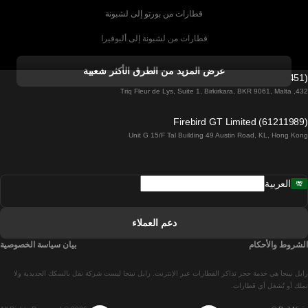
قطارات من بورتو إلى لشبونة
قطارات من لشبونة إلى ألبوفيرا
قطارات من ألبوفيرا إلى لشبونة
عرض المزيد من الطرق الأكثر شعبية
Firebird GT Limited (OC 1451)
قطارات من لشبونة إلى لاغوس
432, Triq Fleur de Lys, Suite 1, Birkirkara, BKR 9061, Malta
قطارات من لاغوس إلى لشبونة
Firebird GT Limited (61211989)
Unit G 15/F Tal Building 49 Austin Road, KL, Hong Kong
قطارات من لشبونة إلى مدريد
قطارات من مدريد إلى لشبونة
العربية
قطارات من لشبونة إلى فارو
قطارات من فارو إلى لشبونة
دعم العملاء
قطارات من لشبونة إلى كويمبرا
الشروط والأحكام
بيان سياسة الخصوصية
قطارات من كويمبرا إلى لشبونة
رايل نينجا هي خدمة حجز تذاكر القطارات عبر الإنترنت. رايل نينجا ليست شركة نقل بالسكك الحديدية ولا
قطارات من برشلونة إلى مدريد
تملك أو تُشغل أي قطارات.