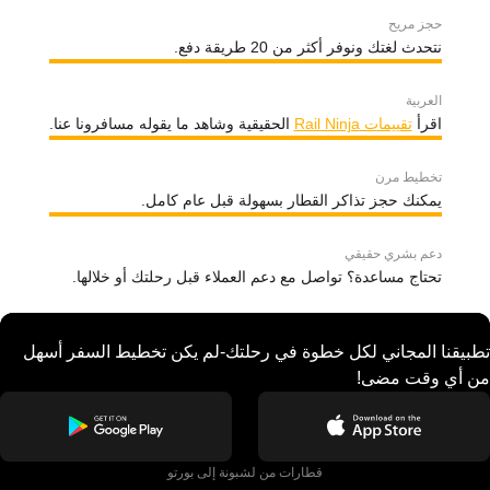
حجز مريح
نتحدث لغتك ونوفر أكثر من 20 طريقة دفع.
العربية
اقرأ
تقييمات Rail Ninja
الحقيقية وشاهد ما يقوله مسافرونا عنا.
تخطيط مرن
يمكنك حجز تذاكر القطار بسهولة قبل عام كامل.
دعم بشري حقيقي
تحتاج مساعدة؟ تواصل مع دعم العملاء قبل رحلتك أو خلالها.
تطبيقنا المجاني لكل خطوة في رحلتك-لم يكن تخطيط السفر أسهل
من أي وقت مضى!
قطارات من لشبونة إلى بورتو