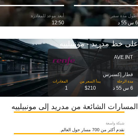
6 س 55 د
12:50
على خط مدريد - مونبيلييه
AVE INT
قطار إكسبرس
مدة الرحلة
6 س 55 د
$210
1
المسارات الشائعة من مدريد إلى مونبيلييه
شبكة واسعة
نقدم أكثر من 700 مسار حول العالم.