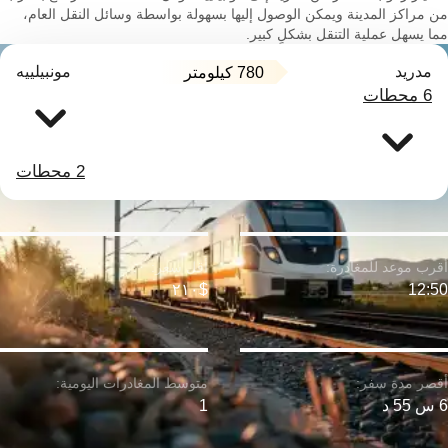
من مراكز المدينة ويمكن الوصول إليها بسهولة بواسطة وسائل النقل العام،
مما يسهل عملية التنقل بشكلٍ كبير.
مدريد
مونبيلييه
780 كيلومتر
6 محطات
2 محطات
$٢١٠
12:50
6 س 55 د
1