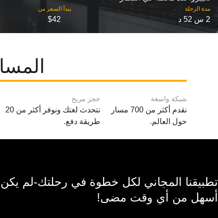
مدة الرحلة
2 س 52 د
$42
المسار
شبكة واسعة
حجز مريح
نقدم أكثر من 700 مسار
نتحدث لغتك ونوفر أكثر من 20
حول العالم.
طريقة دفع.
تطبيقنا المجاني لكل خطوة في رحلتك-لم يكن
أسهل من أي وقت مضى!