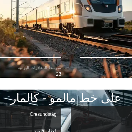
23
على خط مالمو - كالمار
Öresundståg
قطار إقليمي