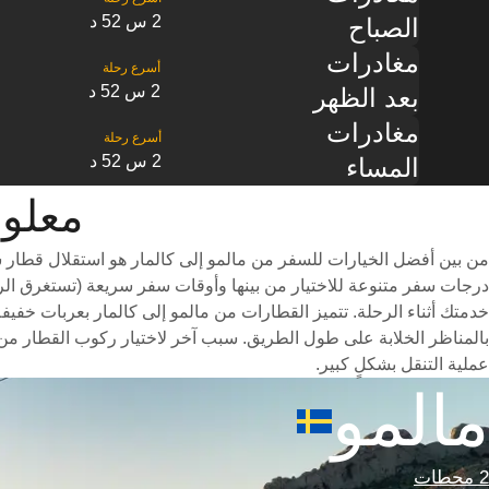
2 س 52 د
الصباح
مغادرات
2 س 52 د
بعد الظهر
مغادرات
2 س 52 د
المساء
معلومات ا
من بين أفضل الخيارات للسفر من مالمو إلى كالمار هو استقلال قطار 
خدمتك أثناء الرحلة. تتميز القطارات من مالمو إلى كالمار بعربات خفيفة
بالمناظر الخلابة على طول الطريق. سبب آخر لاختيار ركوب القطار من 
عملية التنقل بشكلٍ كبير.
مالمو
2 محطات