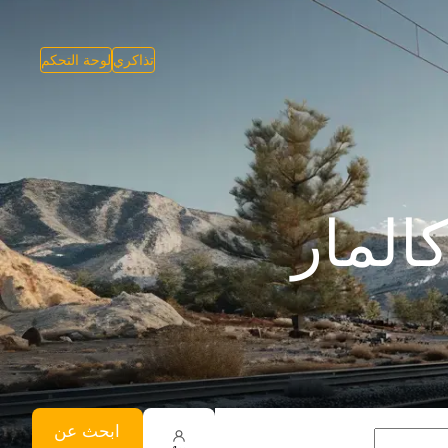
تذاكري
لوحة التحكم
المار
ابحث عن