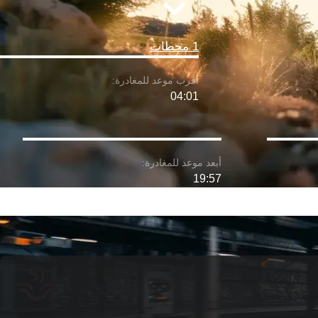
1 محطات
04:01
19:57