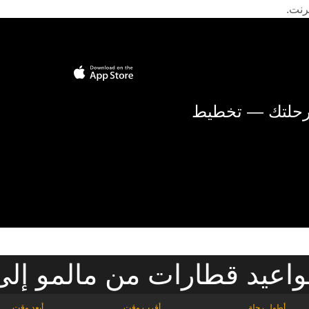
رنت.
 رحلتك — تخطيط
اعيد قطارات من مالمو إلى 