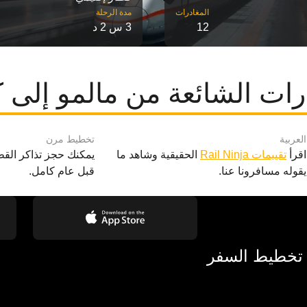
مدة الرحلة
12
3 س 2 د
ات الشائعة من مالمو إلى ك
العربية
تخطيط مرن
اقرأ
تقييمات Rail Ninja
الحقيقية وشاهد ما
يمكنك حجز تذاكر القط
يقوله مسافرونا عنا.
قبل عام كامل.
 تخطيط السفر