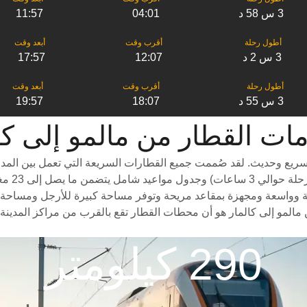
3 س 58 د
04:01
11:57
3 س 2 د
12:07
17:57
3 س 55 د
18:07
19:57
لقطار من ‎مالمو إلى ‎كالمار
سريع وحديث. لقد صُممت جميع القطارات السريعة التي تعمل بين المدن
درجات سف
 وواسعة ومجهزة بمقاعد مريحة وتوفر مساحة كبيرة للأرجل ومساحة واسعة 
مالمو إلى كالمار هو أن محطات القطار تقع بالقرب من مراكز المدينة 
290 كيلومتر