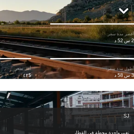
2 س 52 د
3 س 58 د
$٤٢
SJ
تغییرواحدة محطة في القطار