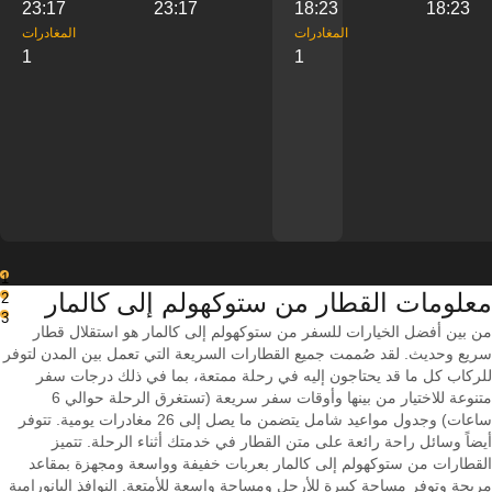
23:17
23:17
18:23
18:23
‎المغادرات
‎المغادرات
1
1
1
معلومات القطار من ‎ستوكهولم إلى ‎كالمار
2
3
من بين أفضل الخيارات للسفر من ستوكهولم إلى كالمار هو استقلال قطار
سريع وحديث. لقد صُممت جميع القطارات السريعة التي تعمل بين المدن لتوفر
للركاب كل ما قد يحتاجون إليه في رحلة ممتعة، بما في ذلك درجات سفر
متنوعة للاختيار من بينها وأوقات سفر سريعة (تستغرق الرحلة حوالي 6
ساعات) وجدول مواعيد شامل يتضمن ما يصل إلى 26 مغادرات يومية. تتوفر
أيضاً وسائل راحة رائعة على متن القطار في خدمتك أثناء الرحلة. تتميز
القطارات من ستوكهولم إلى كالمار بعربات خفيفة وواسعة ومجهزة بمقاعد
مريحة وتوفر مساحة كبيرة للأرجل ومساحة واسعة للأمتعة. النوافذ البانورامية