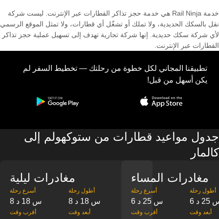
خدمة Rail Ninja هي خدمة حجز تذاكر القطارات عبر الإنترنت. ليست شركة
نقل بالسكك الحديدية، ولا تملك أو تشغّل أي قطارات، ولا تمثل الموقع الرسمي
لأي شركة سكك حديدية. إنها شركة تجارية تهدف إلى تسهيل عملية حجز تذاكر
القطارات عبر الإنترنت.
تطبيقنا المجاني لكل خطوة من رحلتك — تخطيط السفر لم
يكن أسهل من قبل!
جدول مواعيد قطارات من ستوكهولم إلى
كالمار
مغادرات المساء
مغادرات ليلية
‎أطول رحلة
‎أسرع رحلة
‎أطول رحلة
‎أسرع رحلة
س 25 د
6 س 25 د
8 س 18 د
8 س 18 د
‎أبعد وقت
‎أقرب وقت
‎أبعد وقت
‎أقرب وقت