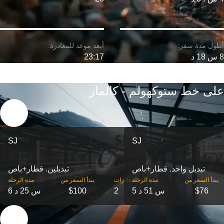
8 س 18 د
23:17
على خط ستوكهولم - كالمار
SJ
SJ
تبديل واحد. قطار+باص
تبديلين. قطار+باص
‎يبدأ السعر من
مدة الرحلة
‎المغادرات
‎يبدأ السعر من
مدة الرحلة
$76
5 س 51 د
2
$100
6 س 25 د