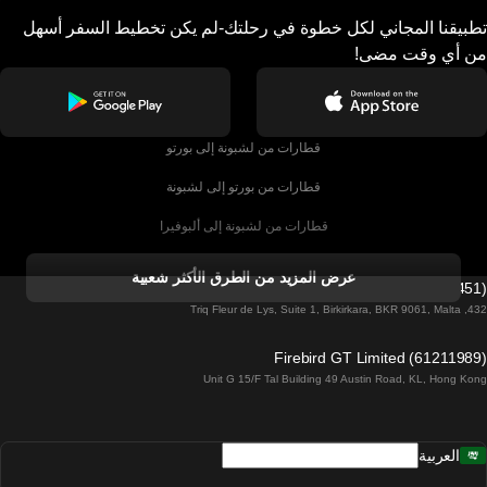
تطبيقنا المجاني لكل خطوة في رحلتك-لم يكن تخطيط السفر أسهل
من أي وقت مضى!
قطارات من لشبونة إلى بورتو
قطارات من بورتو إلى لشبونة
قطارات من لشبونة إلى ألبوفيرا
قطارات من ألبوفيرا إلى لشبونة
عرض المزيد من الطرق الأكثر شعبية
Firebird GT Limited (OC 1451)
قطارات من لشبونة إلى لاغوس
432, Triq Fleur de Lys, Suite 1, Birkirkara, BKR 9061, Malta
قطارات من لاغوس إلى لشبونة
Firebird GT Limited (61211989)
Unit G 15/F Tal Building 49 Austin Road, KL, Hong Kong
قطارات من لشبونة إلى مدريد
قطارات من مدريد إلى لشبونة
العربية
قطارات من لشبونة إلى فارو