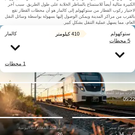
الكبيرة مثالية أيضاً للاستمتاع بالمناظر الخلابة على طول الطريق. سبب آخر
لاختيار ركوب القطار من ستوكهولم إلى كالمار هو أن محطات القطار تقع
بالقرب من مراكز المدينة ويمكن الوصول إليها بسهولة بواسطة وسائل النقل
العام، مما يسهل عملية التنقل بشكلٍ كبير.
ستوكهولم
كالمار
410 كيلومتر
5 محطات
1 محطات
$٧٦
05:22
4 س 34 د
26