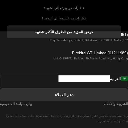
قطارات من بورتو إلى لشبونة
قطارات من لشبونة إلى ألبوفيرا
قطارات من ألبوفيرا إلى لشبونة
عرض المزيد من الطرق الأكثر شعبية
Firebird GT Limited (OC 1451)
قطارات من لشبونة إلى لاغوس
432, Triq Fleur de Lys, Suite 1, Birkirkara, BKR 9061, Malta
قطارات من لاغوس إلى لشبونة
Firebird GT Limited (61211989)
Unit G 15/F Tal Building 49 Austin Road, KL, Hong Kong
قطارات من لشبونة إلى مدريد
قطارات من مدريد إلى لشبونة
العربية
قطارات من لشبونة إلى فارو
قطارات من فارو إلى لشبونة
دعم العملاء
قطارات من لشبونة إلى كويمبرا
الشروط والأحكام
بيان سياسة الخصوصية
قطارات من كويمبرا إلى لشبونة
رايل نينجا هي خدمة حجز تذاكر القطارات عبر الإنترنت. رايل نينجا ليست شركة نقل بالسكك الحديدية ولا
قطارات من برشلونة إلى مدريد
تملك أو تُشغل أي قطارات.