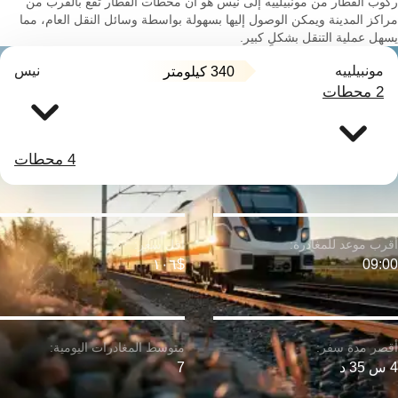
ركوب القطار من مونبيلييه إلى نيس هو أن محطات القطار تقع بالقرب من
مراكز المدينة ويمكن الوصول إليها بسهولة بواسطة وسائل النقل العام، مما
يسهل عملية التنقل بشكلٍ كبير.
مونبيلييه
نيس
340 كيلومتر
2 محطات
4 محطات
$١٠٦
09:00
4 س 35 د
7