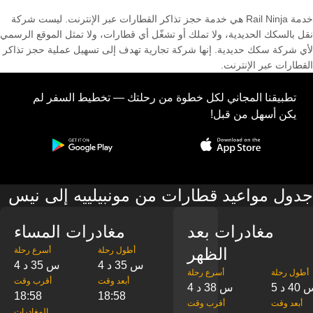
خدمة Rail Ninja هي خدمة حجز تذاكر القطارات عبر الإنترنت. ليست شركة
نقل بالسكك الحديدية، ولا تملك أو تشغّل أي قطارات، ولا تمثل الموقع الرسمي
لأي شركة سكك حديدية. إنها شركة تجارية تهدف إلى تسهيل عملية حجز تذاكر
القطارات عبر الإنترنت.
تطبيقنا المجاني لكل خطوة من رحلتك — تخطيط السفر لم
يكن أسهل من قبل!
جدول مواعيد قطارات من مونبيلييه إلى نيس
مغادرات بعد
مغادرات المساء
الظهر
‎أطول رحلة
‎أسرع رحلة
4 س 35 د
4 س 35 د
‎أطول رحلة
‎أسرع رحلة
‎أبعد وقت
‎أقرب وقت
س 40 د
4 س 38 د
18:58
18:58
‎أبعد وقت
‎أقرب وقت
‎المغادرات