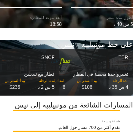
5 س 40 د
18:58
على خط مونبيلييه - نيس
SNCF
TER
تغییرواحدة محطة في القطار
قطار مع تبديلين
مدة الرحلة
مدة الرحلة
4 س 35 د
$106
6
5 س 2 د
$236
المسارات الشائعة من مونبيلييه إلى نيس
شبكة واسعة
نقدم أكثر من 700 مسار حول العالم.