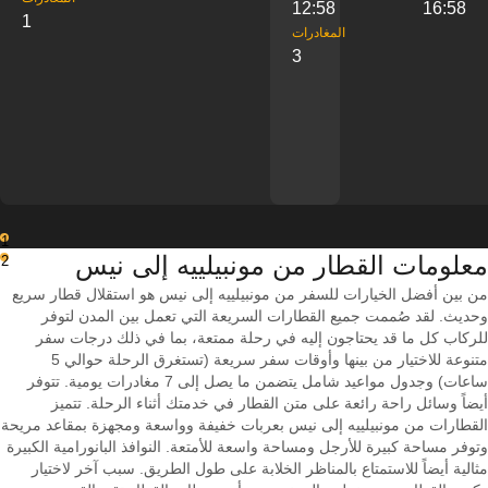
12:58
16:58
1
‎المغادرات
3
1
معلومات القطار من ‎مونبيلييه إلى ‎نيس
2
من بين أفضل الخيارات للسفر من مونبيلييه إلى نيس هو استقلال قطار سريع
وحديث. لقد صُممت جميع القطارات السريعة التي تعمل بين المدن لتوفر
للركاب كل ما قد يحتاجون إليه في رحلة ممتعة، بما في ذلك درجات سفر
متنوعة للاختيار من بينها وأوقات سفر سريعة (تستغرق الرحلة حوالي 5
ساعات) وجدول مواعيد شامل يتضمن ما يصل إلى 7 مغادرات يومية. تتوفر
أيضاً وسائل راحة رائعة على متن القطار في خدمتك أثناء الرحلة. تتميز
القطارات من مونبيلييه إلى نيس بعربات خفيفة وواسعة ومجهزة بمقاعد مريحة
وتوفر مساحة كبيرة للأرجل ومساحة واسعة للأمتعة. النوافذ البانورامية الكبيرة
مثالية أيضاً للاستمتاع بالمناظر الخلابة على طول الطريق. سبب آخر لاختيار