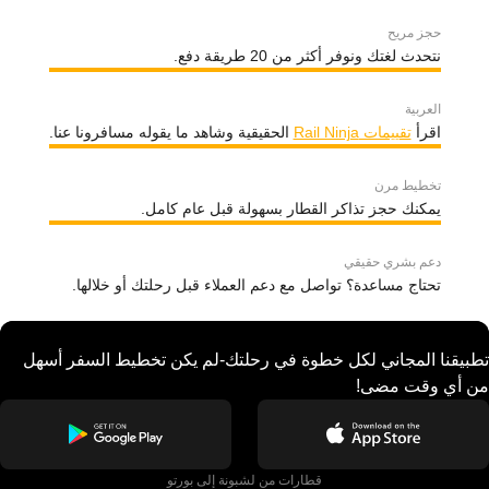
حجز مريح
نتحدث لغتك ونوفر أكثر من 20 طريقة دفع.
العربية
اقرأ
تقييمات Rail Ninja
الحقيقية وشاهد ما يقوله مسافرونا عنا.
تخطيط مرن
يمكنك حجز تذاكر القطار بسهولة قبل عام كامل.
دعم بشري حقيقي
تحتاج مساعدة؟ تواصل مع دعم العملاء قبل رحلتك أو خلالها.
تطبيقنا المجاني لكل خطوة في رحلتك-لم يكن تخطيط السفر أسهل
من أي وقت مضى!
قطارات من لشبونة إلى بورتو