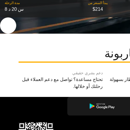
‎يبدأ السعر من
مدة الرحلة
$214
8 س 20 د
ربونة
دعم بشري حقيقي
ار بسهولة
تحتاج مساعدة؟ تواصل مع دعم العملاء قبل
رحلتك أو خلالها.