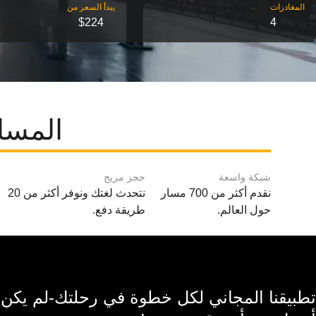
‎المغادرات
‎يبدأ السعر من
$224
4
المسار
شبكة واسعة
حجز مريح
نقدم أكثر من 700 مسار
نتحدث لغتك ونوفر أكثر من 20
حول العالم.
طريقة دفع.
تطبيقنا المجاني لكل خطوة في رحلتك-لم يكن