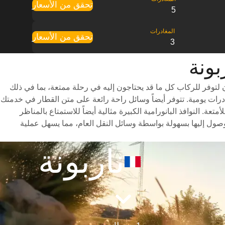
تحقق من الأسعار
5
تحقق من الأسعار
3
لتوفر للركاب كل ما قد يحتاجون إليه في رحلة ممتعة، بما في ذلك
تنوعة للاختيار من بينها وأوقات سفر سريعة (تستغرق الرحلة حوالي 9 ساعات) وجدول مواعيد شامل يتضمن ما يصل إلى 8 مغادرات يومية. تتوفر أيضاً وسائل راحة رائعة على متن القطار في خدمتك
. النوافذ البانورامية الكبيرة مثالية أيضاً للاستمتاع بالمناظر
صول إليها بسهولة بواسطة وسائل النقل العام، مما يسهل عملية
ناربونة