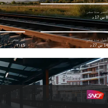
8 س 17 د
14 س 27 د
$٢١٤