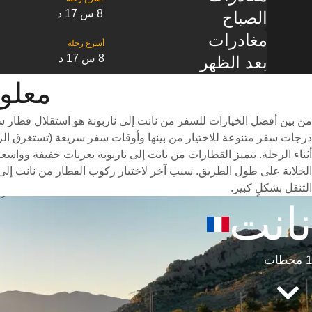
8 س 17 د
الصباح
مغادرات
8 س 17 د
بعد الظهر
معلومات 
من بين أفضل الخيارات للسفر من نانت إلى ناربونة هو استقلال قطار س
أثناء الرحلة. تتميز القطارات من نانت إلى ناربونة بعربات خفيفة وواسع
الخلابة على طول الطريق. سبب آخر لاختيار ركوب القطار من نانت إلى 
التنقل بشكلٍ كبير.
نانت
1 محطات