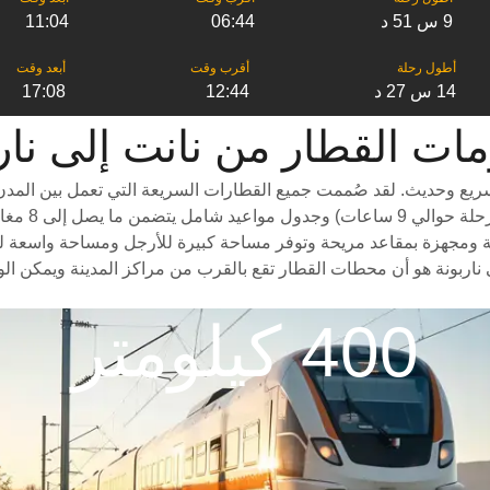
9 س 51 د
06:44
11:04
14 س 27 د
12:44
17:08
القطار من ‎نانت إلى ‎ناربونة
ريع وحديث. لقد صُممت جميع القطارات السريعة التي تعمل بين المدن 
درجات سفر م
ة ومجهزة بمقاعد مريحة وتوفر مساحة كبيرة للأرجل ومساحة واسعة للأمتعة
ناربونة هو أن محطات القطار تقع بالقرب من مراكز المدينة ويمكن الو
400 كيلومتر