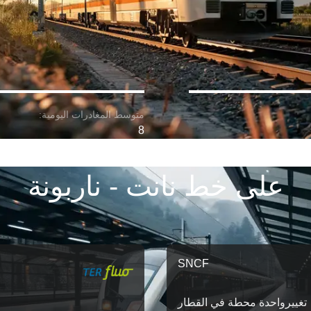
8
على خط نانت - ناربونة
SNCF
تغییرواحدة محطة في القطار