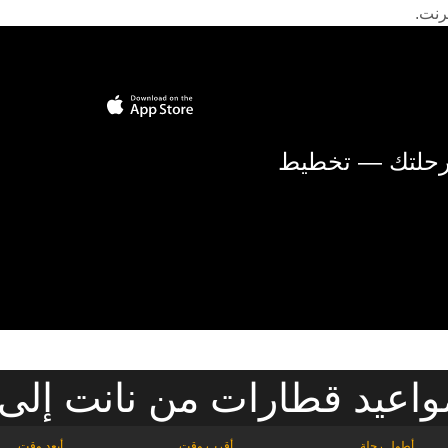
رنت.
 رحلتك — تخطيط
اعيد قطارات من نانت إلى ن