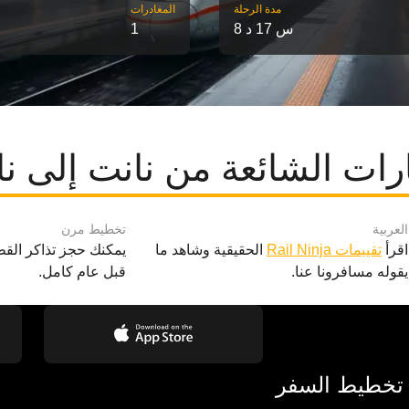
مدة الرحلة
‎المغادرات
8 س 17 د
1
ات الشائعة من نانت إلى نا
العربية
تخطيط مرن
اقرأ
تقييمات Rail Ninja
الحقيقية وشاهد ما
يمكنك حجز تذاكر القط
يقوله مسافرونا عنا.
قبل عام كامل.
 تخطيط السفر