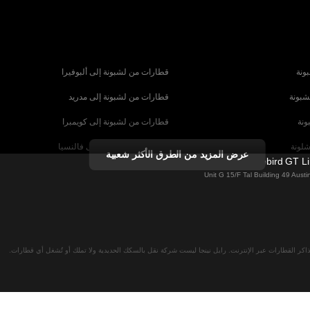
ونة
قطارات من لشبونة إلى ألبوفيرا
شبونة
قطارات من لشبونة إلى مدريد
ونة
قطارات من لشبونة إلى كويمبرا
شلونة
قطارات من برشلونة إلى فالنسيا
عرض المزيد من الطرق الأكثر شعبية
Firebird GT L
شبيلية
قطارات من برشلونة إلى باريس
Unit G 15/F Tal Building 49 Aus
رنسا
قطارات من روما إلى البندقية
ا
قطارات من روما إلى نابولي
لان
قطارات من فيينا إلى سالزبورغ
اكر القطارات عبر الإنترنت. رايل نينجا ليست شركة نقل بالسكك الحديدية ولا تملك أو تُشغل أي قطارات.
نا
قطارات من ميونخ إلى برلين
 ميونخ
قطارات من ميونخ إلى براغ