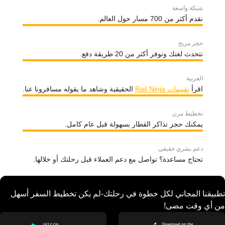
شبكة واسعة
نقدم أكثر من 700 مسار حول العالم.
حجز مريح
نتحدث لغتك ونوفر أكثر من 20 طريقة دفع.
العربية
اقرأ
تقييمات Rail Ninja
الحقيقية وشاهد ما يقوله مسافرونا عنا.
تخطيط مرن
يمكنك حجز تذاكر القطار بسهولة قبل عام كامل.
دعم بشري حقيقي
تحتاج مساعدة؟ تواصل مع دعم العملاء قبل رحلتك أو خلالها.
تطبيقنا المجاني لكل خطوة في رحلتك-لم يكن تخطيط السفر أسهل
من أي وقت مضى!