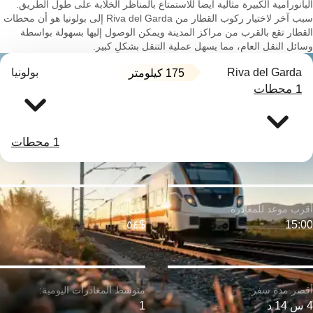
البانورامية الكبيرة مثالية أيضاً للاستمتاع بالمناظر الخلابة على طول الطريق.
سبب آخر لاختيار ركوب القطار من Riva del Garda إلى بولونيا هو أن محطات
القطار تقع بالقرب من مراكز المدينة ويمكن الوصول إليها بسهولة بواسطة
وسائل النقل العام، مما يسهل عملية التنقل بشكلٍ كبير.
Riva del Garda
بولونيا
175 كيلومتر
1 محطات
1 محطات
$٥٤
15:00
4 س 14 د
1