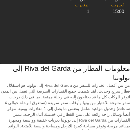
1
15:00
معلومات القطار من ‎Riva del Garda إلى
من بين أفضل الخيارات للسفر من Riva del Garda إلى بولونيا هو استقلال
قطار سريع وحديث. لقد صُممت جميع القطارات السريعة التي تعمل بين المدن
لتوفر للركاب كل ما قد يحتاجون إليه في رحلة ممتعة، بما في ذلك درجات
سفر متنوعة للاختيار من بينها وأوقات سفر سريعة (تستغرق الرحلة حوالي 4
ساعات) وجدول مواعيد شامل يتضمن ما يصل إلى 1 مغادرات يومية. تتوفر
أيضاً وسائل راحة رائعة على متن القطار في خدمتك أثناء الرحلة. تتميز
القطارات من Riva del Garda إلى بولونيا بعربات خفيفة وواسعة ومجهزة
بمقاعد مريحة وتوفر مساحة كبيرة للأرجل ومساحة واسعة للأمتعة. النوافذ