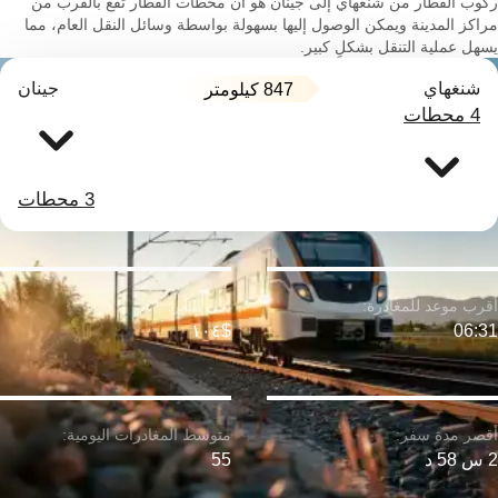
ركوب القطار من شنغهاي إلى جينان هو أن محطات القطار تقع بالقرب من
مراكز المدينة ويمكن الوصول إليها بسهولة بواسطة وسائل النقل العام، مما
يسهل عملية التنقل بشكلٍ كبير.
شنغهاي
جينان
847 كيلومتر
4 محطات
3 محطات
$١٠٤
06:31
2 س 58 د
55