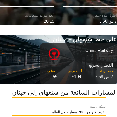
7 س 50 د
20:15
على خط شنغهاي - جينان
China Railway
القطار السريع
مدة الرحلة
2 س 58 د
$104
55
المسارات الشائعة من شنغهاي إلى جينان
شبكة واسعة
نقدم أكثر من 700 مسار حول العالم.