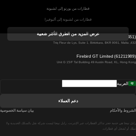
قطارات من بورتو إلى لشبونة
قطارات من لشبونة إلى ألبوفيرا
قطارات من ألبوفيرا إلى لشبونة
عرض المزيد من الطرق الأكثر شعبية
Firebird GT Limited (OC 1451)
قطارات من لشبونة إلى لاغوس
432, Triq Fleur de Lys, Suite 1, Birkirkara, BKR 9061, Malta
قطارات من لاغوس إلى لشبونة
Firebird GT Limited (61211989)
Unit G 15/F Tal Building 49 Austin Road, KL, Hong Kong
قطارات من لشبونة إلى مدريد
قطارات من مدريد إلى لشبونة
العربية
قطارات من لشبونة إلى فارو
قطارات من فارو إلى لشبونة
دعم العملاء
قطارات من لشبونة إلى كويمبرا
الشروط والأحكام
بيان سياسة الخصوصية
قطارات من كويمبرا إلى لشبونة
رايل نينجا هي خدمة حجز تذاكر القطارات عبر الإنترنت. رايل نينجا ليست شركة نقل بالسكك الحديدية ولا
قطارات من برشلونة إلى مدريد
تملك أو تُشغل أي قطارات.