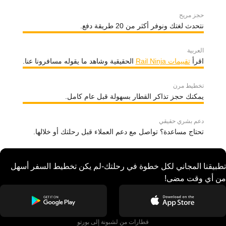
حجز مريح
نتحدث لغتك ونوفر أكثر من 20 طريقة دفع.
العربية
اقرأ
تقييمات Rail Ninja
الحقيقية وشاهد ما يقوله مسافرونا عنا.
تخطيط مرن
يمكنك حجز تذاكر القطار بسهولة قبل عام كامل.
دعم بشري حقيقي
تحتاج مساعدة؟ تواصل مع دعم العملاء قبل رحلتك أو خلالها.
تطبيقنا المجاني لكل خطوة في رحلتك-لم يكن تخطيط السفر أسهل
من أي وقت مضى!
قطارات من لشبونة إلى بورتو