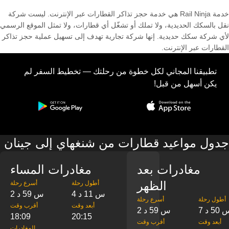
خدمة Rail Ninja هي خدمة حجز تذاكر القطارات عبر الإنترنت. ليست شركة
نقل بالسكك الحديدية، ولا تملك أو تشغّل أي قطارات، ولا تمثل الموقع الرسمي
لأي شركة سكك حديدية. إنها شركة تجارية تهدف إلى تسهيل عملية حجز تذاكر
القطارات عبر الإنترنت.
تطبيقنا المجاني لكل خطوة من رحلتك — تخطيط السفر لم
يكن أسهل من قبل!
جدول مواعيد قطارات من شنغهاي إلى جينان
مغادرات بعد
مغادرات المساء
الظهر
‎أطول رحلة
‎أسرع رحلة
4 س 11 د
2 س 59 د
‎أطول رحلة
‎أسرع رحلة
‎أبعد وقت
‎أقرب وقت
س 50 د
2 س 59 د
18:09
20:15
‎أبعد وقت
‎أقرب وقت
‎المغادرات