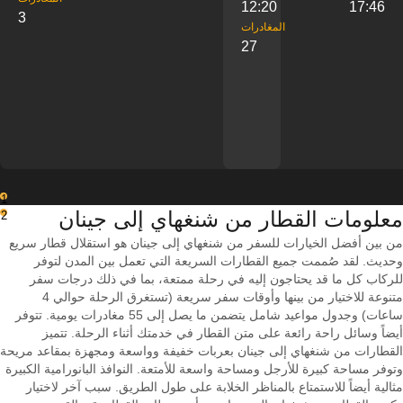
12:20
17:46
3
‎المغادرات
27
1
معلومات القطار من ‎شنغهاي إلى ‎جينان
2
من بين أفضل الخيارات للسفر من شنغهاي إلى جينان هو استقلال قطار سريع
وحديث. لقد صُممت جميع القطارات السريعة التي تعمل بين المدن لتوفر
للركاب كل ما قد يحتاجون إليه في رحلة ممتعة، بما في ذلك درجات سفر
متنوعة للاختيار من بينها وأوقات سفر سريعة (تستغرق الرحلة حوالي 4
ساعات) وجدول مواعيد شامل يتضمن ما يصل إلى 55 مغادرات يومية. تتوفر
أيضاً وسائل راحة رائعة على متن القطار في خدمتك أثناء الرحلة. تتميز
القطارات من شنغهاي إلى جينان بعربات خفيفة وواسعة ومجهزة بمقاعد مريحة
وتوفر مساحة كبيرة للأرجل ومساحة واسعة للأمتعة. النوافذ البانورامية الكبيرة
مثالية أيضاً للاستمتاع بالمناظر الخلابة على طول الطريق. سبب آخر لاختيار