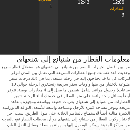
12:43
12:06
1
3
معلومات القطار من ‎شنيانغ إلى ‎شنغهاي
من بين أفضل الخيارات للسفر من شنيانغ إلى شنغهاي هو استقلال قطار سريع
وحديث. لقد صُممت جميع القطارات السريعة التي تعمل بين المدن لتوفر
للركاب كل ما قد يحتاجون إليه في رحلة ممتعة، بما في ذلك درجات سفر
متنوعة للاختيار من بينها وأوقات سفر سريعة (تستغرق الرحلة حوالي 10
ساعات) وجدول مواعيد شامل يتضمن ما يصل إلى 4 مغادرات يومية. تتوفر
أيضاً وسائل راحة رائعة على متن القطار في خدمتك أثناء الرحلة. تتميز
القطارات من شنيانغ إلى شنغهاي بعربات خفيفة وواسعة ومجهزة بمقاعد
مريحة وتوفر مساحة كبيرة للأرجل ومساحة واسعة للأمتعة. النوافذ البانورامية
الكبيرة مثالية أيضاً للاستمتاع بالمناظر الخلابة على طول الطريق. سبب آخر
لاختيار ركوب القطار من شنيانغ إلى شنغهاي هو أن محطات القطار تقع بالقرب
من مراكز المدينة ويمكن الوصول إليها بسهولة بواسطة وسائل النقل العام،