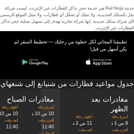
خدمة Rail Ninja هي خدمة حجز تذاكر القطارات عبر الإنترنت. ليست شركة
نقل بالسكك الحديدية، ولا تملك أو تشغّل أي قطارات، ولا تمثل الموقع الرسمي
لأي شركة سكك حديدية. إنها شركة تجارية تهدف إلى تسهيل عملية حجز تذاكر
القطارات عبر الإنترنت.
تطبيقنا المجاني لكل خطوة من رحلتك — تخطيط السفر لم
يكن أسهل من قبل!
جدول مواعيد قطارات من شنيانغ إلى شنغهاي
مغادرات بعد
مغادرات الصباح
الظهر
10 س 10 د
10 س 10 د
8 س 1 د
11 س 2 د
11:40
11:40