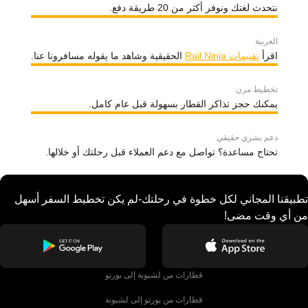
نتحدث لغتك ونوفر أكثر من 20 طريقة دفع.
العربية
اقرأ
تقييمات Rail Ninja
الحقيقية وشاهد ما يقوله مسافرونا عنا.
تخطيط مرن
يمكنك حجز تذاكر القطار بسهولة قبل عام كامل.
دعم بشري حقيقي
تحتاج مساعدة؟ تواصل مع دعم العملاء قبل رحلتك أو خلالها.
تطبيقنا المجاني لكل خطوة في رحلتك-لم يكن تخطيط السفر أسهل
من أي وقت مضى!
قطارات من لشبونة إلى بورتو
قطارات من بورتو إلى لشبونة