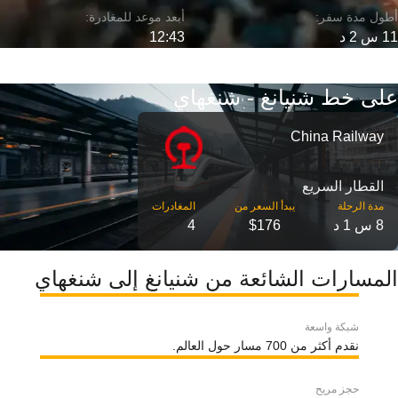
11 س 2 د
12:43
على خط شنيانغ - شنغهاي
China Railway
القطار السريع
مدة الرحلة
8 س 1 د
$176
4
المسارات الشائعة من شنيانغ إلى شنغهاي
شبكة واسعة
نقدم أكثر من 700 مسار حول العالم.
حجز مريح