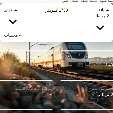
مما يسهل عملية التنقل بشكلٍ كبير.
شنيانغ
شنغهاي
1733 كيلومتر
2 محطات
4 محطات
$١٧٦
11:40
8 س 1 د
4