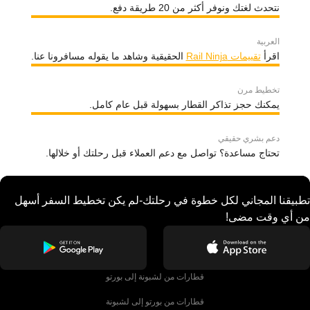
نتحدث لغتك ونوفر أكثر من 20 طريقة دفع.
العربية
اقرأ
تقييمات Rail Ninja
الحقيقية وشاهد ما يقوله مسافرونا عنا.
تخطيط مرن
يمكنك حجز تذاكر القطار بسهولة قبل عام كامل.
دعم بشري حقيقي
تحتاج مساعدة؟ تواصل مع دعم العملاء قبل رحلتك أو خلالها.
تطبيقنا المجاني لكل خطوة في رحلتك-لم يكن تخطيط السفر أسهل
من أي وقت مضى!
قطارات من لشبونة إلى بورتو
قطارات من بورتو إلى لشبونة