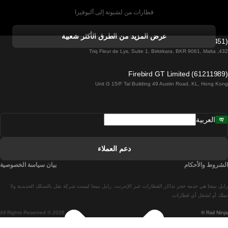
قطارات من لشبونة إلى ألبوفيرا
قطارات من ألبوفيرا إلى لشبونة
عرض المزيد من الطرق الأكثر شعبية
Firebird GT Limited (OC 1451)
قطارات من لشبونة إلى لاغوس
432, Triq Fleur de Lys, Suite 1, Birkirkara, BKR 9061, Malta
قطارات من لاغوس إلى لشبونة
Firebird GT Limited (61211989)
Unit G 15/F Tal Building 49 Austin Road, KL, Hong Kong
قطارات من لشبونة إلى مدريد
قطارات من مدريد إلى لشبونة
العربية
قطارات من لشبونة إلى فارو
قطارات من فارو إلى لشبونة
دعم العملاء
قطارات من لشبونة إلى كويمبرا
الشروط والأحكام
بيان سياسة الخصوصية
قطارات من كويمبرا إلى لشبونة
رايل نينجا هي خدمة حجز تذاكر القطارات عبر الإنترنت. رايل نينجا ليست شركة نقل بالسكك الحديدية ولا
قطارات من برشلونة إلى مدريد
تملك أو تُشغل أي قطارات.
All Rights Reserved © 2026
Rail Ninja ®
قطارات من مدريد إلى برشلونة