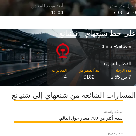
10 س 38 د
10:04
على خط شنغهاي - شنيانغ
China Railway
القطار السريع
مدة الرحلة
7 س 55 د
$182
4
المسارات الشائعة من شنغهاي إلى شنيانغ
شبكة واسعة
نقدم أكثر من 700 مسار حول العالم.
حجز مريح