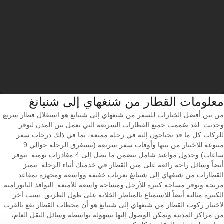
معلومات القطار من ‎شنغهاي إلى ‎شنيانغ
من بين أفضل الخيارات للسفر من شنغهاي إلى شنيانغ هو استقلال قطار سريع
وحديث. لقد صُممت جميع القطارات السريعة التي تعمل بين المدن لتوفر
للركاب كل ما قد يحتاجون إليه في رحلة ممتعة، بما في ذلك درجات سفر
متنوعة للاختيار من بينها وأوقات سفر سريعة (تستغرق الرحلة حوالي 9
ساعات) وجدول مواعيد شامل يتضمن ما يصل إلى 4 مغادرات يومية. تتوفر
أيضاً وسائل راحة رائعة على متن القطار في خدمتك أثناء الرحلة. تتميز
القطارات من شنغهاي إلى شنيانغ بعربات خفيفة وواسعة ومجهزة بمقاعد
مريحة وتوفر مساحة كبيرة للأرجل ومساحة واسعة للأمتعة. النوافذ البانورامية
الكبيرة مثالية أيضاً للاستمتاع بالمناظر الخلابة على طول الطريق. سبب آخر
لاختيار ركوب القطار من شنغهاي إلى شنيانغ هو أن محطات القطار تقع بالقرب
من مراكز المدينة ويمكن الوصول إليها بسهولة بواسطة وسائل النقل العام،