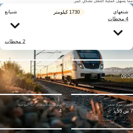
مما يسهل عملية التنقل بشكلٍ كبير.
شنغهاي
شنيانغ
1730 كيلومتر
4 محطات
2 محطات
$١٨٢
09:04
7 س 55 د
4