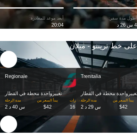
4 س 26 د
20:04
على خط ترينتو - ميلان
Regionale
Trenitalia
غییرواحدة محطة في القطار
تغییرواحدة محطة في القطار
‎يبدأ السعر من
مدة الرحلة
‎المغادرات
‎يبدأ السعر من
مدة الرحلة
$42
2 س 29 د
16
$42
2 س 40 د