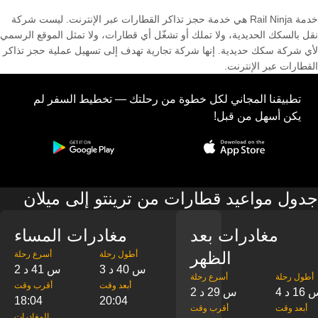
خدمة Rail Ninja هي خدمة حجز تذاكر القطارات عبر الإنترنت. ليست شركة
نقل بالسكك الحديدية، ولا تملك أو تشغّل أي قطارات، ولا تمثل الموقع الرسمي
لأي شركة سكك حديدية. إنها شركة تجارية تهدف إلى تسهيل عملية حجز تذاكر
القطارات عبر الإنترنت.
تطبيقنا المجاني لكل خطوة من رحلتك — تخطيط السفر لم
يكن أسهل من قبل!
جدول مواعيد قطارات من ترينتو إلى ميلان
مغادرات بعد
مغادرات المساء
الظهر
‎أطول رحلة
‎أسرع رحلة
3 س 40 د
2 س 41 د
‎أطول رحلة
‎أسرع رحلة
‎أبعد وقت
‎أقرب وقت
س 16 د
2 س 29 د
18:04
20:04
‎أبعد وقت
‎أقرب وقت
‎المغادرات