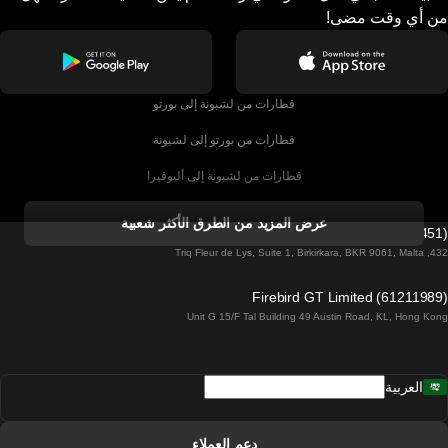
من أي وقت مضى!
قطارات من لشبونة إلى بورتو
قطارات من بورتو إلى لشبونة
قطارات من لشبونة إلى ألبوفيرا
قطارات من ألبوفيرا إلى لشبونة
عرض المزيد من الطرق الأكثر شعبية
Firebird GT Limited (OC 1451)
قطارات من لشبونة إلى لاغوس
432, Triq Fleur de Lys, Suite 1, Birkirkara, BKR 9061, Malta
قطارات من لاغوس إلى لشبونة
Firebird GT Limited (61211989)
Unit G 15/F Tal Building 49 Austin Road, KL, Hong Kong
قطارات من لشبونة إلى مدريد
قطارات من مدريد إلى لشبونة
العربية
قطارات من لشبونة إلى فارو
قطارات من فارو إلى لشبونة
دعم العملاء