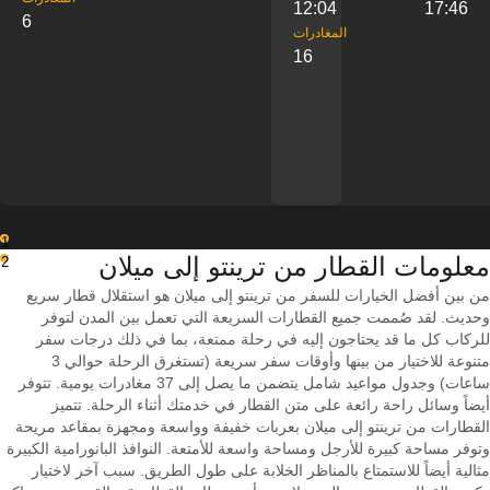
12:04
17:46
6
‎المغادرات
16
1
معلومات القطار من ‎ترينتو إلى ‎ميلان
2
من بين أفضل الخيارات للسفر من ترينتو إلى ميلان هو استقلال قطار سريع
وحديث. لقد صُممت جميع القطارات السريعة التي تعمل بين المدن لتوفر
للركاب كل ما قد يحتاجون إليه في رحلة ممتعة، بما في ذلك درجات سفر
متنوعة للاختيار من بينها وأوقات سفر سريعة (تستغرق الرحلة حوالي 3
ساعات) وجدول مواعيد شامل يتضمن ما يصل إلى 37 مغادرات يومية. تتوفر
أيضاً وسائل راحة رائعة على متن القطار في خدمتك أثناء الرحلة. تتميز
القطارات من ترينتو إلى ميلان بعربات خفيفة وواسعة ومجهزة بمقاعد مريحة
وتوفر مساحة كبيرة للأرجل ومساحة واسعة للأمتعة. النوافذ البانورامية الكبيرة
مثالية أيضاً للاستمتاع بالمناظر الخلابة على طول الطريق. سبب آخر لاختيار