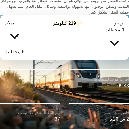
ركوب القطار من ترينتو إلى ميلان هو أن محطات القطار تقع بالقرب من مراكز
المدينة ويمكن الوصول إليها بسهولة بواسطة وسائل النقل العام، مما يسهل
عملية التنقل بشكلٍ كبير.
ترينتو
ميلان
219 كيلومتر
1 محطات
6 محطات
$٤٢
05:43
2 س 26 د
37