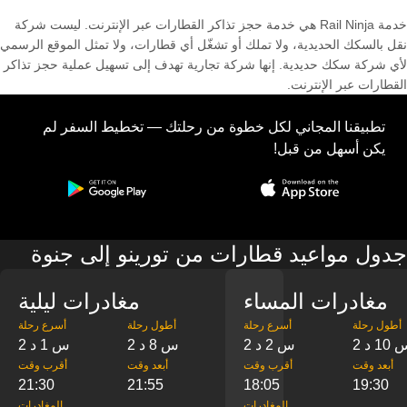
خدمة Rail Ninja هي خدمة حجز تذاكر القطارات عبر الإنترنت. ليست شركة
نقل بالسكك الحديدية، ولا تملك أو تشغّل أي قطارات، ولا تمثل الموقع الرسمي
لأي شركة سكك حديدية. إنها شركة تجارية تهدف إلى تسهيل عملية حجز تذاكر
القطارات عبر الإنترنت.
تطبيقنا المجاني لكل خطوة من رحلتك — تخطيط السفر لم
يكن أسهل من قبل!
جدول مواعيد قطارات من تورينو إلى جنوة
مغادرات المساء
مغادرات ليلية
‎أطول رحلة
‎أسرع رحلة
‎أطول رحلة
‎أسرع رحلة
س 10 د
2 س 2 د
2 س 8 د
2 س 1 د
‎أبعد وقت
‎أقرب وقت
‎أبعد وقت
‎أقرب وقت
21:30
21:55
18:05
19:30
‎المغادرات
‎المغادرات