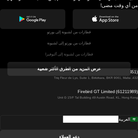
من أي وقت مضى!
قطارات من لشبونة إلى بورتو
قطارات من بورتو إلى لشبونة
قطارات من لشبونة إلى ألبوفيرا
قطارات من ألبوفيرا إلى لشبونة
عرض المزيد من الطرق الأكثر شعبية
Firebird GT Limited (OC 1451)
قطارات من لشبونة إلى لاغوس
432, Triq Fleur de Lys, Suite 1, Birkirkara, BKR 9061, Malta
قطارات من لاغوس إلى لشبونة
Firebird GT Limited (61211989)
Unit G 15/F Tal Building 49 Austin Road, KL, Hong Kong
قطارات من لشبونة إلى مدريد
قطارات من مدريد إلى لشبونة
العربية
قطارات من لشبونة إلى فارو
قطارات من فارو إلى لشبونة
دعم العملاء