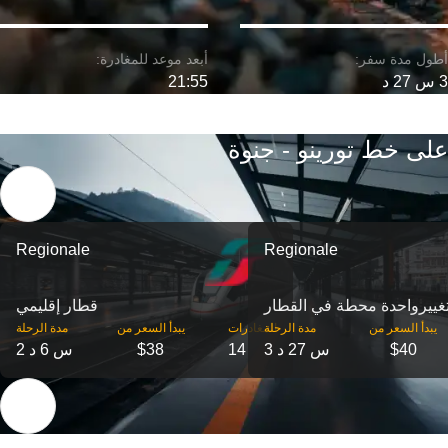
3 س 27 د
21:55
على خط تورينو - جنوة
Regionale
Regionale
غییرواحدة محطة في القطار
قطار إقليمي
‎يبدأ السعر من
مدة الرحلة
‎المغادرات
‎يبدأ السعر من
مدة الرحلة
$40
3 س 27 د
14
$38
2 س 6 د