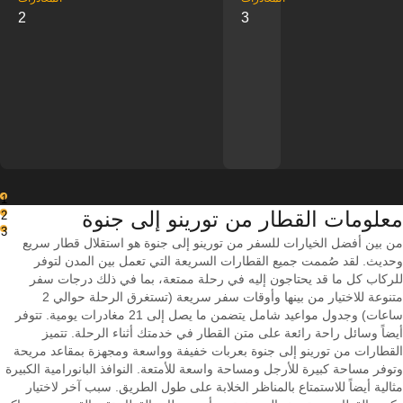
2
3
1
معلومات القطار من ‎تورينو إلى ‎جنوة
2
3
من بين أفضل الخيارات للسفر من تورينو إلى جنوة هو استقلال قطار سريع
وحديث. لقد صُممت جميع القطارات السريعة التي تعمل بين المدن لتوفر
للركاب كل ما قد يحتاجون إليه في رحلة ممتعة، بما في ذلك درجات سفر
متنوعة للاختيار من بينها وأوقات سفر سريعة (تستغرق الرحلة حوالي 2
ساعات) وجدول مواعيد شامل يتضمن ما يصل إلى 21 مغادرات يومية. تتوفر
أيضاً وسائل راحة رائعة على متن القطار في خدمتك أثناء الرحلة. تتميز
القطارات من تورينو إلى جنوة بعربات خفيفة وواسعة ومجهزة بمقاعد مريحة
وتوفر مساحة كبيرة للأرجل ومساحة واسعة للأمتعة. النوافذ البانورامية الكبيرة
مثالية أيضاً للاستمتاع بالمناظر الخلابة على طول الطريق. سبب آخر لاختيار