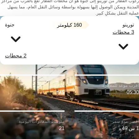
ركوب القطار من تورينو إلى جنوة هو أن محطات القطار تقع بالقرب من مراكز
المدينة ويمكن الوصول إليها بسهولة بواسطة وسائل النقل العام، مما يسهل
عملية التنقل بشكلٍ كبير.
تورينو
جنوة
160 كيلومتر
3 محطات
2 محطات
$٣٨
05:30
1 س 49 د
21