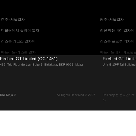
 경주~서울열차
 광주~서울열차
 더블린에서 골웨이 열차
 런던 에든버러 열차에
 리스본 라고스 열차에
 리스본 포르투 기차에
 마드리드-리스본 열차
 마드리드에서 바르셀로
Firebird GT Limited (OC 1451)
Firebird GT Limi
 말라가 마드리드 기차에
 바르셀로나 마드리드
432, Triq Fleur de Lys, Suite 1, Birkirkara, BKR 9061, Malta
Unit G 15/F Tal Buildi
 베니스 피렌체 기차에
 베니스에서 로마로 가
 부다페스트에서 브라 티 슬라바 열차
 부산~천안(아산)열차
Rail Ninja ®
All Rights Reserved © 2026
Rail Ninja는 온라
 비엔나 부다페스트 기차에
 비엔나에서 잘츠부르
다.
 서울에서 대구까지 열차
 서울에서 부산까지 기
 알부페이라 리스본 열차에
 에든버러에서 런던 고
 오슬로에서 스톡홀름 열차
 오슬로에서 플람 열차