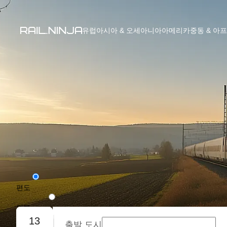
유럽
아시아 & 오세아니아
아메리카
중동 & 아
편도
왕복
13
출발 도시