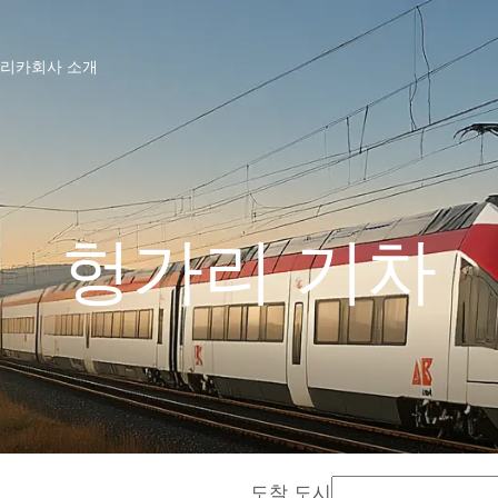
프리카
회사 소개
헝가리 기차
도착 도시