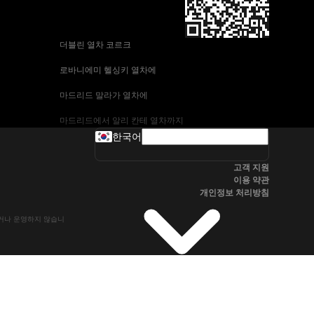
 더블린 열차 코르크
 로바니에미 헬싱키 열차에
 마드리드 말라가 열차에
 마드리드에서 알리 칸테 열차까지
한국어
 바르셀로나-말라가 열차
고객 지원
 부다페스트 프라하 기차에
이용 약관
개인정보 처리방침
 브라 티 슬라바에서 부다페스트 열차
유하거나 운영하지 않습니
 서울~울산열차
 알리 칸테에서 마드리드 열차
 오슬로 베르겐 고속 열차에
 전주~서울열차