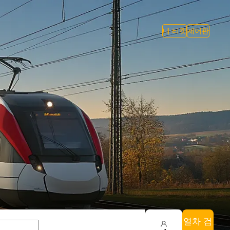
내 티켓
제어판
열차 검