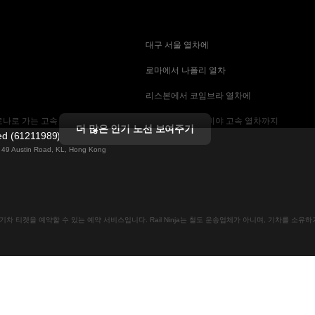
 대구 서울 열차에
 로마에서 나폴리 열차
 리스본에서 코임브라 열차에
나로 가는 고속 열차
 마드리드에서 세비야 고속 열차까지
더 많은 인기 노선 보여주기
ted (61211989)
 기차에
 바르셀로나 세비야 열차에
ng 49 Austin Road, KL, Hong Kong
는 고속 열차
 베를린에서 프라하 열차
 부산에서 서울 기차에
인으로 기차 티켓을 예약할 수 있는 예약 서비스입니다. Rail Ninja는 철도 운송업체가 아니며, 기차를 소
크 열차
 비엔나에서 프라하 고속 열차에
차
 스톡홀름 코펜하겐 기차에
속 열차에
 예테보리-스톡홀름 열차
까지
 잘츠부르크에서 비엔나 열차