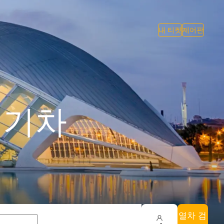
내 티켓
제어판
 기차
열차 검