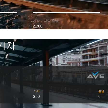
가장 마지막 출발:
21:00
 기차
가격
출발
$50
6