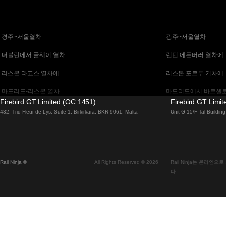
 경주~서울열차
 광주~서울열차
 더블린에서 골웨이 열차
 런던 에든버러 열차에
 리스본 라고스 열차에
 리스본 포르투 기차에
 마드리드-리스본 열차
 마드리드에서 바르셀로
Firebird GT Limited (OC 1451)
Firebird GT Limi
 말라가 마드리드 기차에
 바르셀로나 마드리드
432, Triq Fleur de Lys, Suite 1, Birkirkara, BKR 9061, Malta
Unit G 15/F Tal Buildi
 베니스 피렌체 기차에
 베니스에서 로마로 가
 부다페스트에서 브라 티 슬라바 열차
 부산~천안(아산)열차
Rail Ninja ®
All Rights Reserved © 2026
Rail Ninja는 온라
 비엔나 부다페스트 기차에
 비엔나에서 잘츠부르
다.
 서울에서 대구까지 열차
 서울에서 부산까지 기
 알부페이라 리스본 열차에
 에든버러에서 런던 고
 오슬로에서 스톡홀름 열차
 오슬로에서 플람 열차