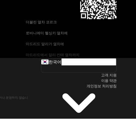
 더블린 열차 코르크
 로바니에미 헬싱키 열차에
 마드리드 말라가 열차에
 마드리드에서 알리 칸테 열차까지
한국어
 바르셀로나-말라가 열차
고객 지원
 부다페스트 프라하 기차에
이용 약관
개인정보 처리방침
 브라 티 슬라바에서 부다페스트 열차
유하거나 운영하지 않습니
 서울~울산열차
 알리 칸테에서 마드리드 열차
 오슬로 베르겐 고속 열차에
 전주~서울열차