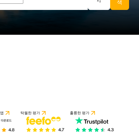
×
1
색
개 리뷰 기준
 앱
탁월한 평가
훌륭한 평가