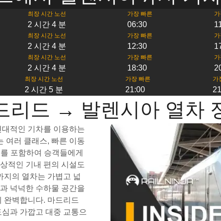
최장 시간 노선
가장 빠른
가
2 시간 4 분
06:30
1
최장 시간 노선
가장 빠른
가
2 시간 4 분
12:30
1
최장 시간 노선
가장 빠른
가
2 시간 4 분
18:30
2
최장 시간 노선
가장 빠른
가
2 시간 5 분
21:00
21
드리드 → 발렌시아 열차 
 현대적인 기차를 이용하는
 여러 클래스, 빠른 이동
간표를 포함하여 승객들에게
환상적인 기내 편의 시설도
까지의 열차는 가볍고 넓
룸과 넉넉한 수하물 공간을
에 완벽합니다. 마드리드
도심과 가깝고 대중 교통으