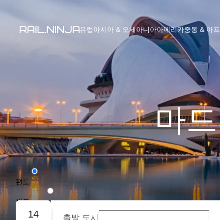
유럽
아시아 & 오세아니아
아메리카
중동 & 아
마드
편도
왕복
14
출발 도시