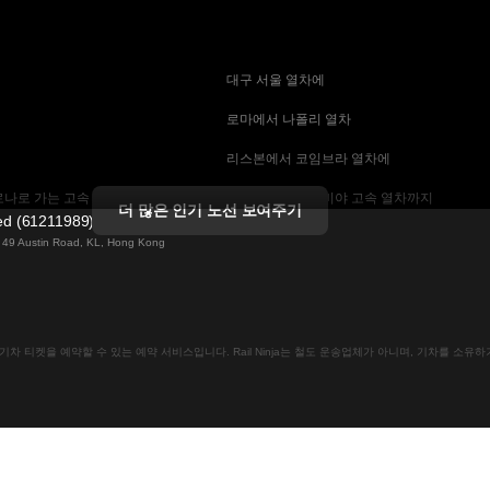
 대구 서울 열차에
 로마에서 나폴리 열차
 리스본에서 코임브라 열차에
나로 가는 고속 열차
 마드리드에서 세비야 고속 열차까지
더 많은 인기 노선 보여주기
ted (61211989)
 기차에
 바르셀로나 세비야 열차에
ng 49 Austin Road, KL, Hong Kong
는 고속 열차
 베를린에서 프라하 열차
 부산에서 서울 기차에
인으로 기차 티켓을 예약할 수 있는 예약 서비스입니다. Rail Ninja는 철도 운송업체가 아니며, 기차를 소
크 열차
 비엔나에서 프라하 고속 열차에
차
 스톡홀름 코펜하겐 기차에
속 열차에
 예테보리-스톡홀름 열차
까지
 잘츠부르크에서 비엔나 열차