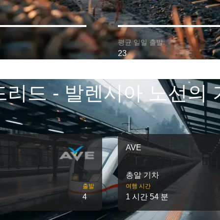
평균 일일 출발:
23
리드 - 발렌시아 노선의
AVE
총알 기차
출발
여행 시간
4
1 시간 54 분