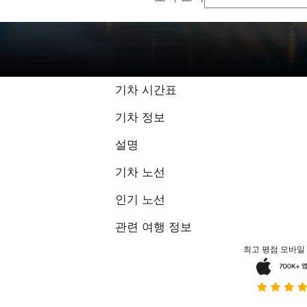
9.8 / 10점, 68
기차 시간표
기차 정보
설명
기차 노선
인기 노선
관련 여행 정보
최고 평점 모바일