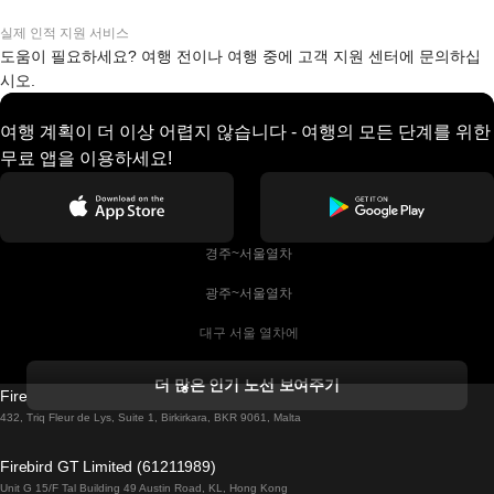
실제 인적 지원 서비스
도움이 필요하세요? 여행 전이나 여행 중에 고객 지원 센터에 문의하십
시오.
여행 계획이 더 이상 어렵지 않습니다 - 여행의 모든 단계를 위한
무료 앱을 이용하세요!
 경주~서울열차
 광주~서울열차
 대구 서울 열차에
 더블린 열차 코르크
더 많은 인기 노선 보여주기
Firebird GT Limited (OC 1451)
 더블린에서 골웨이 열차
432, Triq Fleur de Lys, Suite 1, Birkirkara, BKR 9061, Malta
 런던 에든버러 열차에
Firebird GT Limited (61211989)
Unit G 15/F Tal Building 49 Austin Road, KL, Hong Kong
 로마에서 나폴리 열차