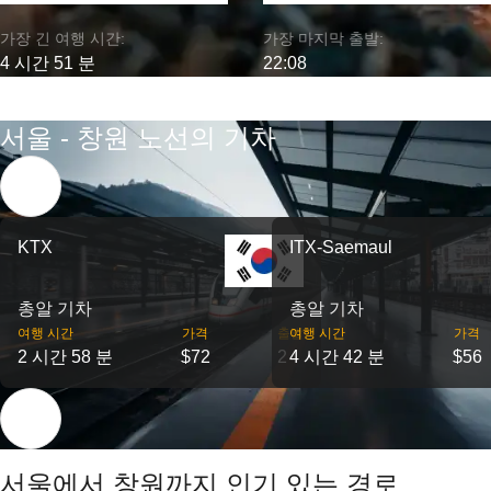
가장 긴 여행 시간:
가장 마지막 출발:
4 시간 51 분
22:08
서울 - 창원 노선의 기차
KTX
ITX-Saemaul
총알 기차
총알 기차
여행 시간
가격
출발
여행 시간
가격
2 시간 58 분
$72
2
4 시간 42 분
$56
서울에서 창원까지 인기 있는 경로