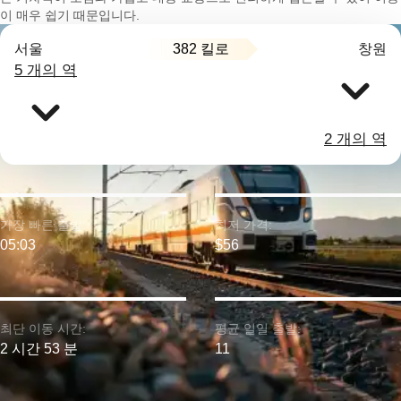
이 매우 쉽기 때문입니다.
382 킬로
서울
창원
5 개의 역
2 개의 역
가장 빠른 출발:
최저 가격:
05:03
$56
최단 이동 시간:
평균 일일 출발:
2 시간 53 분
11