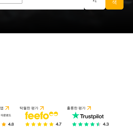
×
1
색
 앱
탁월한 평가
훌륭한 평가