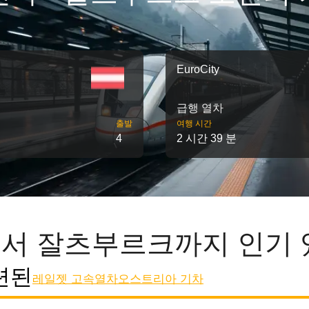
EuroCity
급행 열차
출발
여행 시간
4
2 시간 39 분
서 잘츠부르크까지 인기 
련된
레일젯 고속열차
오스트리아 기차