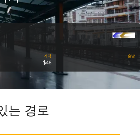
가격
출발
$48
1
있는 경로