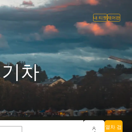
내 티켓
제어판
 기차
열차 검