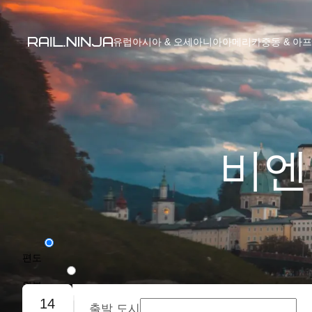
유럽
아시아 & 오세아니아
아메리카
중동 & 아
비엔
편도
왕복
14
출발 도시