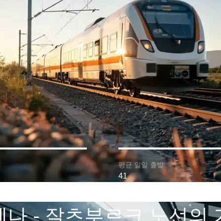
평균 일일 출발:
41
나 - 잘츠부르크 노선의