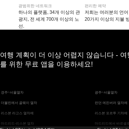
광범위한 네트워크
편리한 예약
하나의 플랫폼, 34개 이상의 관
저희는 여러분의 언어
광지, 전 세계 700개 이상의 노
20가지 이상의 지불 
선.
여행 계획이 더 이상 어렵지 않습니다 - 
를 위한 무료 앱을 이용하세요!
 경주~서울열차
 광주~서울열차
 더블린에서 골웨이 열차
 런던 에든버러 열차에
 리스본 라고스 열차에
 리스본 포르투 기차에
 마드리드-리스본 열차
 마드리드에서 바르셀로