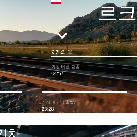
르크
9 개의 역
가장 빠른 출발:
04:57
가장 마지막 출발:
23:28
 기차