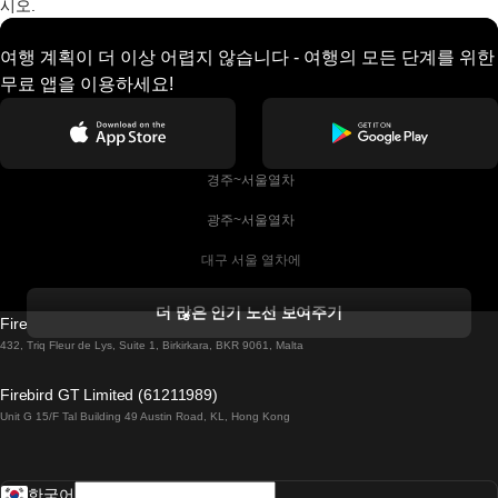
시오.
여행 계획이 더 이상 어렵지 않습니다 - 여행의 모든 단계를 위한
무료 앱을 이용하세요!
 경주~서울열차
 광주~서울열차
 대구 서울 열차에
 더블린 열차 코르크
더 많은 인기 노선 보여주기
Firebird GT Limited (OC 1451)
 더블린에서 골웨이 열차
432, Triq Fleur de Lys, Suite 1, Birkirkara, BKR 9061, Malta
 런던 에든버러 열차에
Firebird GT Limited (61211989)
Unit G 15/F Tal Building 49 Austin Road, KL, Hong Kong
 로마에서 나폴리 열차
 로바니에미 헬싱키 열차에
한국어