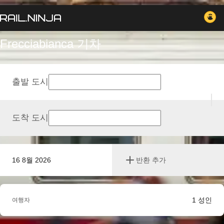
Frecciabianca 기차
출발 도시
도착 도시
16 8월 2026
반환 추가
1
성인
여행자