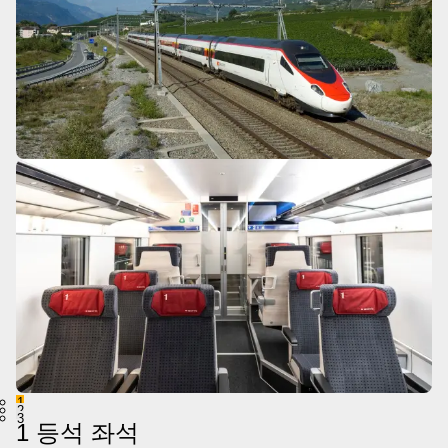
1
2
3
1 등석 좌석