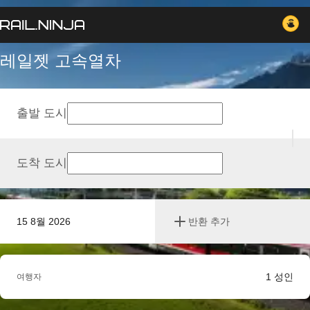
레일젯 고속열차
출발 도시
도착 도시
15 8월 2026
반환 추가
1
성인
여행자