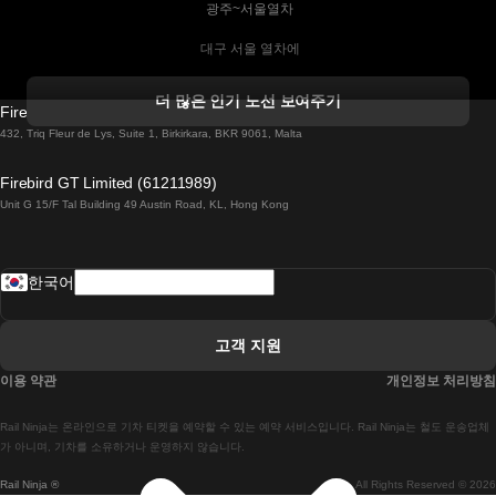
 광주~서울열차
 대구 서울 열차에
 더블린 열차 코르크
더 많은 인기 노선 보여주기
Firebird GT Limited (OC 1451)
 더블린에서 골웨이 열차
432, Triq Fleur de Lys, Suite 1, Birkirkara, BKR 9061, Malta
 런던 에든버러 열차에
Firebird GT Limited (61211989)
Unit G 15/F Tal Building 49 Austin Road, KL, Hong Kong
 로마에서 나폴리 열차
 로바니에미 헬싱키 열차에
한국어
 리스본 라고스 열차에
 리스본 포르투 기차에
고객 지원
 리스본에서 코임브라 열차에
이용 약관
개인정보 처리방침
 마드리드 말라가 열차에
Rail Ninja는 온라인으로 기차 티켓을 예약할 수 있는 예약 서비스입니다. Rail Ninja는 철도 운송업체
 마드리드-리스본 열차
가 아니며, 기차를 소유하거나 운영하지 않습니다.
Rail Ninja ®
All Rights Reserved © 2026
 마드리드에서 바르셀로나로 가는 고속 열차