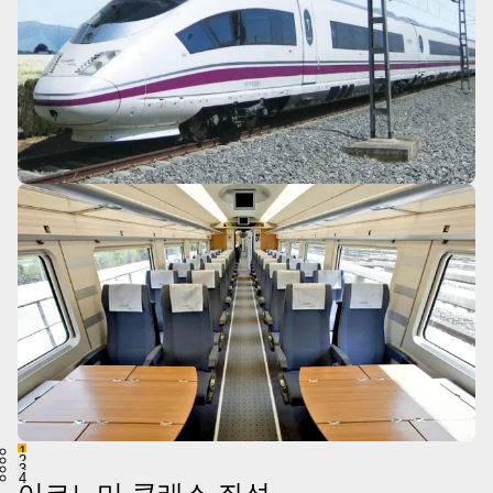
1
2
3
4