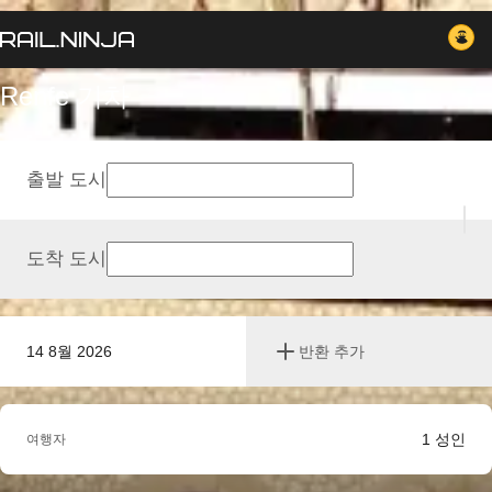
Renfe 기차
출발 도시
도착 도시
14 8월 2026
반환 추가
1
성인
여행자