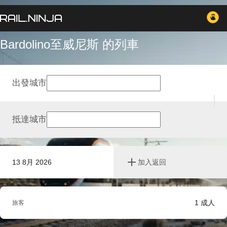
Bardolino至威尼斯 的列車
出發城市
抵達城市
13 8月 2026
加入返回
1
成人
旅客