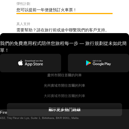
彈性計劃
您可以提前一年便捷預訂火車票！
真人支持
需要幫助？請在旅行前或途中聯繫我們的客戶支持。
我們的免費應用程式陪伴您旅程每一步 — 旅行規劃從未如此簡
單！
慶州市開往首爾的列車
光州廣域市開往首爾的列車
大邱廣域市開往首爾的列車
科克開往都柏林的列車
顯示更多熱門路線
Firebird GT Limited (OC 1451)
都柏林開往戈尔韦的列車
432, Triq Fleur de Lys, Suite 1, Birkirkara, BKR 9061, Malta
倫敦開往愛丁堡的列車