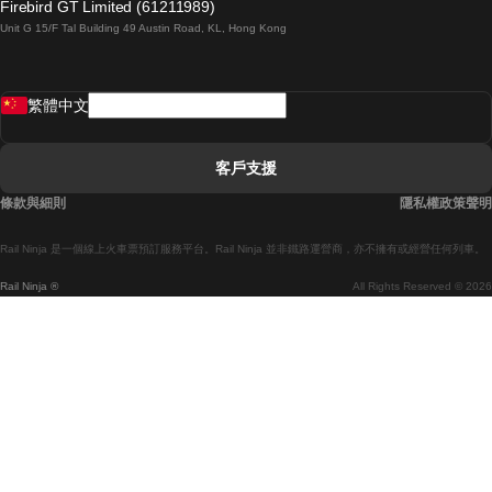
Firebird GT Limited (61211989)
Unit G 15/F Tal Building 49 Austin Road, KL, Hong Kong
羅馬開往拿坡里的列車
罗瓦涅米開往赫尔辛基的列車
繁體中文
里斯本開往拉哥斯的列車
里斯本開往波多的列車
客戶支援
里斯本開往科英布拉的列車
條款與細則
隱私權政策聲明
馬德里開往馬拉加的列車
Rail Ninja 是一個線上火車票預訂服務平台。Rail Ninja 並非鐵路運營商，亦不擁有或經營任何列車。
馬德里開往巴塞罗那的列車
Rail Ninja ®
All Rights Reserved © 2026
馬德里開往塞維亞的列車
馬德里開往阿利坎特的列車
馬拉加開往馬德里的列車
巴塞罗那開往馬德里的列車
巴塞罗那開往塞維亞的列車