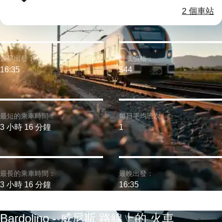
2 個車站
最早出發：
最低價格：
16:35
$44
最短的乘車時間：
每日平均班次:
3 小時 16 分鐘
1
最長的乘車時間：
最晚出發：
3 小時 16 分鐘
16:35
Bardolino - 威尼斯 路線上的 火車