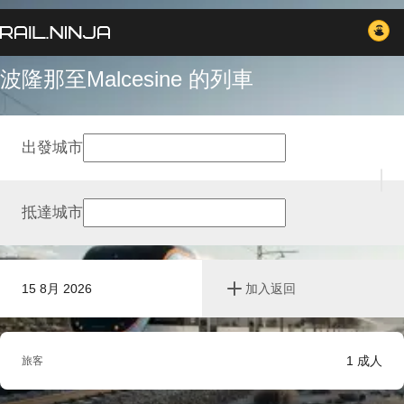
波隆那至Malcesine 的列車
出發城市
抵達城市
15 8月 2026
加入返回
1
成人
旅客