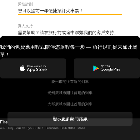
彈性計劃
您可以提前一年便捷預訂火車票！
真人支持
需要幫助？請在旅行前或途中聯繫我們的客戶支持。
我們的免費應用程式陪伴您旅程每一步 — 旅行規劃從未如此簡
單！
慶州市開往首爾的列車
光州廣域市開往首爾的列車
大邱廣域市開往首爾的列車
科克開往都柏林的列車
顯示更多熱門路線
Firebird GT Limited (OC 1451)
都柏林開往戈尔韦的列車
432, Triq Fleur de Lys, Suite 1, Birkirkara, BKR 9061, Malta
倫敦開往愛丁堡的列車