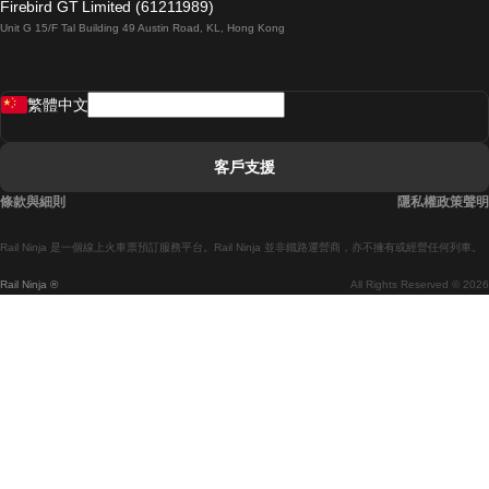
Firebird GT Limited (61211989)
Unit G 15/F Tal Building 49 Austin Road, KL, Hong Kong
羅馬開往拿坡里的列車
罗瓦涅米開往赫尔辛基的列車
繁體中文
里斯本開往拉哥斯的列車
里斯本開往波多的列車
客戶支援
里斯本開往科英布拉的列車
條款與細則
隱私權政策聲明
馬德里開往馬拉加的列車
Rail Ninja 是一個線上火車票預訂服務平台。Rail Ninja 並非鐵路運營商，亦不擁有或經營任何列車。
馬德里開往巴塞罗那的列車
Rail Ninja ®
All Rights Reserved © 2026
馬德里開往塞維亞的列車
馬德里開往阿利坎特的列車
馬拉加開往馬德里的列車
巴塞罗那開往馬德里的列車
巴塞罗那開往塞維亞的列車