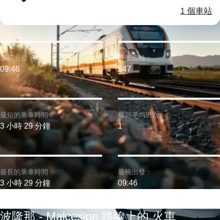
1 個車站
最早出發：
最低價格：
09:46
$47
最短的乘車時間：
每日平均班次:
3 小時 29 分鐘
1
最長的乘車時間：
最晚出發：
3 小時 29 分鐘
09:46
波隆那 - Malcesine 路線上的 火車