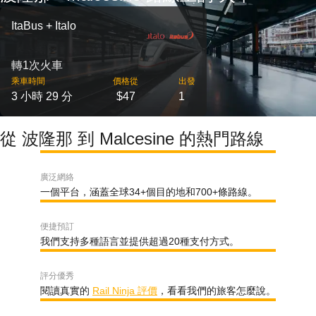
ItaBus + Italo
轉1次火車
乘車時間
價格從
出發
3 小時 29 分
$47
1
從 波隆那 到 Malcesine 的熱門路線
廣泛網絡
一個平台，涵蓋全球34+個目的地和700+條路線。
便捷預訂
我們支持多種語言並提供超過20種支付方式。
評分優秀
閱讀真實的
Rail Ninja 評價
，看看我們的旅客怎麼說。