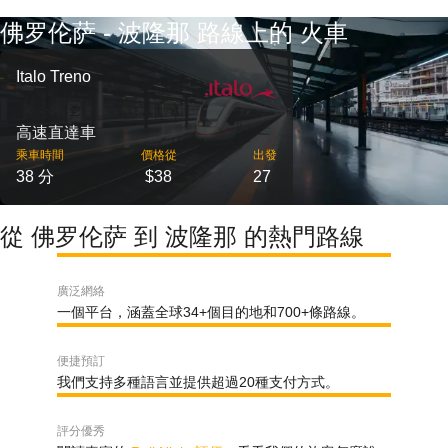
佛罗伦萨 - 波隆那 路線上的 火車
Italo Treno
高速直達車
乘車時間
價格從
出發
38 分
$38
27
從 佛罗伦萨 到 波隆那 的熱門路線
廣泛網絡
一個平台，涵蓋全球34+個目的地和700+條路線。
便捷預訂
我們支持多種語言並提供超過20種支付方式。
評分優秀