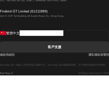
432, Triq Fleur de Lys, Suite 1, Birkirkara, BKR 9061, Malta
倫敦開往愛丁堡的列車
Firebird GT Limited (61211989)
Unit G 15/F Tal Building 49 Austin Road, KL, Hong Kong
羅馬開往拿坡里的列車
罗瓦涅米開往赫尔辛基的列車
繁體中文
里斯本開往拉哥斯的列車
里斯本開往波多的列車
客戶支援
里斯本開往科英布拉的列車
條款與細則
隱私權政策聲明
馬德里開往馬拉加的列車
Rail Ninja 是一個線上火車票預訂服務平台。Rail Ninja 並非鐵路運營商，亦不擁有或經營任何列車。
馬德里開往巴塞罗那的列車
Rail Ninja ®
All Rights Reserved © 2026
馬德里開往塞維亞的列車
馬德里開往阿利坎特的列車
馬拉加開往馬德里的列車
巴塞罗那開往馬德里的列車