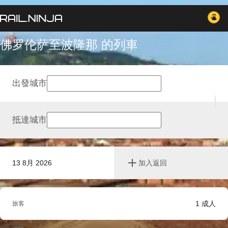
佛罗伦萨至波隆那 的列車
出發城市
抵達城市
13 8月 2026
加入返回
1
成人
旅客