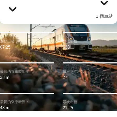
1 個車站
最早出發：
最低價格：
07:25
$38
最短的乘車時間：
每日平均班次:
38 m
27
最長的乘車時間：
最晚出發：
43 m
21:25