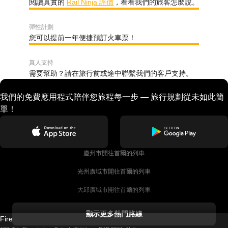
閱讀真實的
Rail Ninja 評價
，看看我們的旅客怎麼說。
彈性計劃
您可以提前一年便捷預訂火車票！
真人支持
需要幫助？請在旅行前或途中聯繫我們的客戶支持。
我們的免費應用程式陪伴您旅程每一步 — 旅行規劃從未如此簡
單！
慶州市開往首爾的列車
光州廣域市開往首爾的列車
大邱廣域市開往首爾的列車
科克開往都柏林的列車
顯示更多熱門路線
Firebird GT Limited (OC 1451)
都柏林開往戈尔韦的列車