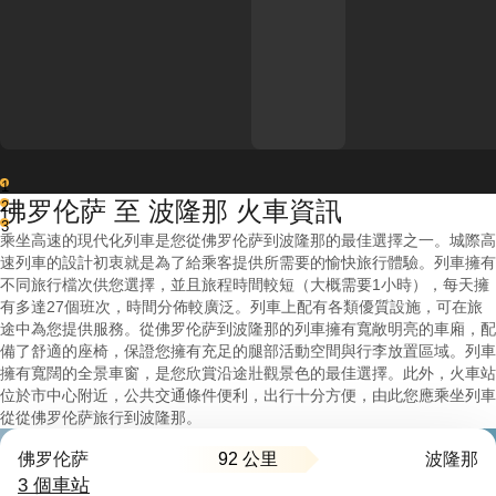
1
佛罗伦萨 至 波隆那 火車資訊
2
3
乘坐高速的現代化列車是您從佛罗伦萨到波隆那的最佳選擇之一。城際高
速列車的設計初衷就是為了給乘客提供所需要的愉快旅行體驗。列車擁有
不同旅行檔次供您選擇，並且旅程時間較短（大概需要1小時），每天擁
有多達27個班次，時間分佈較廣泛。列車上配有各類優質設施，可在旅
途中為您提供服務。從佛罗伦萨到波隆那的列車擁有寬敞明亮的車廂，配
備了舒適的座椅，保證您擁有充足的腿部活動空間與行李放置區域。列車
擁有寬闊的全景車窗，是您欣賞沿途壯觀景色的最佳選擇。此外，火車站
位於市中心附近，公共交通條件便利，出行十分方便，由此您應乘坐列車
從從佛罗伦萨旅行到波隆那。
92 公里
佛罗伦萨
波隆那
3 個車站