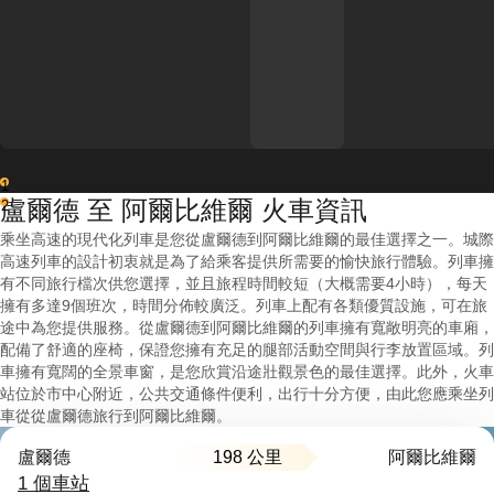
1
盧爾德 至 阿爾比維爾 火車資訊
2
乘坐高速的現代化列車是您從盧爾德到阿爾比維爾的最佳選擇之一。城際
高速列車的設計初衷就是為了給乘客提供所需要的愉快旅行體驗。列車擁
有不同旅行檔次供您選擇，並且旅程時間較短（大概需要4小時），每天
擁有多達9個班次，時間分佈較廣泛。列車上配有各類優質設施，可在旅
途中為您提供服務。從盧爾德到阿爾比維爾的列車擁有寬敞明亮的車廂，
配備了舒適的座椅，保證您擁有充足的腿部活動空間與行李放置區域。列
車擁有寬闊的全景車窗，是您欣賞沿途壯觀景色的最佳選擇。此外，火車
站位於市中心附近，公共交通條件便利，出行十分方便，由此您應乘坐列
車從從盧爾德旅行到阿爾比維爾。
198 公里
盧爾德
阿爾比維爾
1 個車站