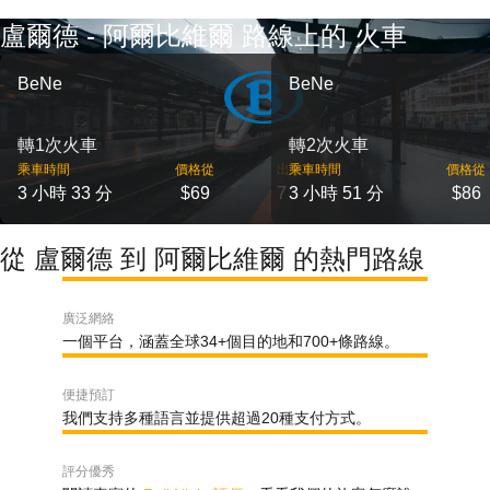
盧爾德 - 阿爾比維爾 路線上的 火車
BeNe
BeNe
轉1次火車
轉2次火車
乘車時間
價格從
出發
乘車時間
價格從
3 小時 33 分
$69
7
3 小時 51 分
$86
從 盧爾德 到 阿爾比維爾 的熱門路線
廣泛網絡
一個平台，涵蓋全球34+個目的地和700+條路線。
便捷預訂
我們支持多種語言並提供超過20種支付方式。
評分優秀