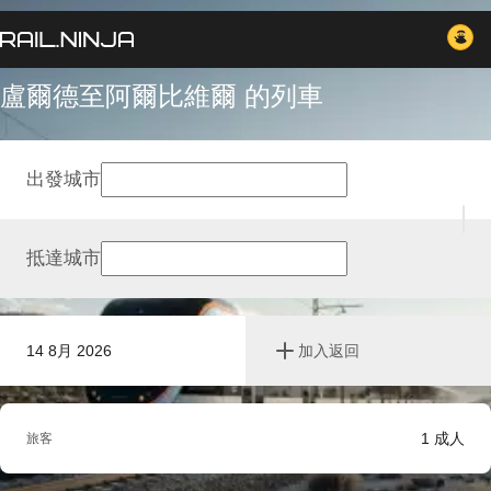
盧爾德至阿爾比維爾 的列車
出發城市
抵達城市
14 8月 2026
加入返回
1
成人
旅客