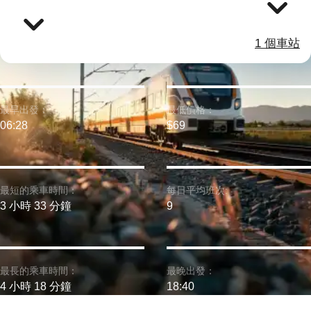
1 個車站
最早出發：
最低價格：
06:28
$69
最短的乘車時間：
每日平均班次:
3 小時 33 分鐘
9
最長的乘車時間：
最晚出發：
4 小時 18 分鐘
18:40