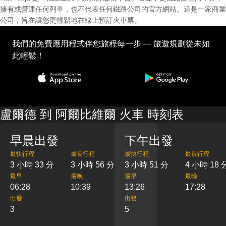
擁有或營運任何列車，也不代表任何鐵路公司的官方網站。這是一家商業
公司，旨在讓您更輕鬆地在線上預訂火車票。
我們的免費應用程式伴您旅程每一步 — 旅遊規劃從未如
此輕鬆！
盧爾德 到 阿爾比維爾 火車 時刻表
早晨出發
下午出發
最快行程
最長行程
最快行程
最長行程
3 小時 33 分
3 小時 56 分
3 小時 51 分
4 小時 18 
最早
最晚
最早
最晚
06:28
10:39
13:26
17:28
出發
出發
3
5