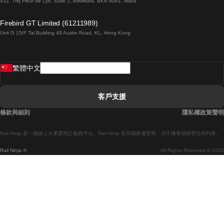
432, Triq Fleur de Lys, Suite 1, Birkirkara, BKR 9061, Malta
倫敦開往愛丁堡的列車
Firebird GT Limited (61211989)
Unit G 15/F Tal Building 49 Austin Road, KL, Hong Kong
羅馬開往拿坡里的列車
罗瓦涅米開往赫尔辛基的列車
繁體中文
里斯本開往拉哥斯的列車
里斯本開往波多的列車
客戶支援
里斯本開往科英布拉的列車
條款與細則
隱私權政策聲明
馬德里開往馬拉加的列車
Rail Ninja 是一個線上火車票預訂服務平台。Rail Ninja 並非鐵路運營商，亦不擁有或經營任何列車。
馬德里開往巴塞罗那的列車
Rail Ninja ®
All Rights Reserved © 2026
馬德里開往塞維亞的列車
馬德里開往阿利坎特的列車
馬拉加開往馬德里的列車
巴塞罗那開往馬德里的列車