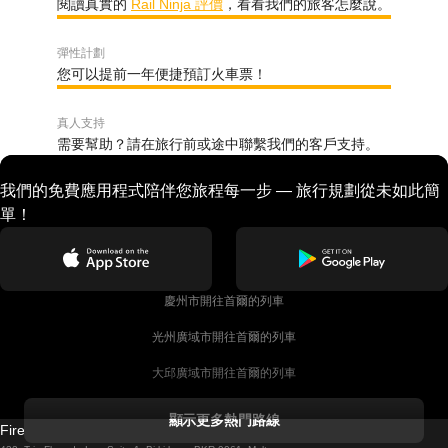
閱讀真實的
Rail Ninja 評價
，看看我們的旅客怎麼說。
彈性計劃
您可以提前一年便捷預訂火車票！
真人支持
需要幫助？請在旅行前或途中聯繫我們的客戶支持。
我們的免費應用程式陪伴您旅程每一步 — 旅行規劃從未如此簡
單！
慶州市開往首爾的列車
光州廣域市開往首爾的列車
大邱廣域市開往首爾的列車
科克開往都柏林的列車
顯示更多熱門路線
Firebird GT Limited (OC 1451)
都柏林開往戈尔韦的列車