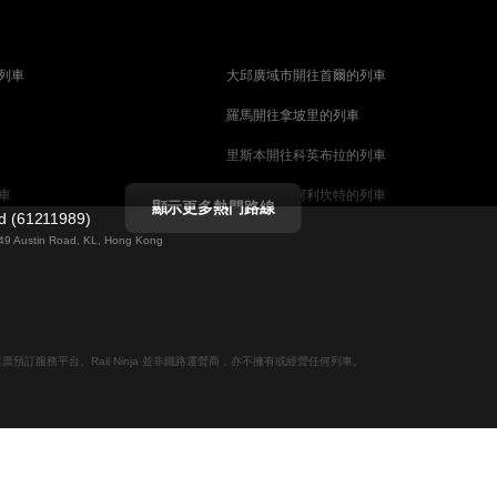
列車
大邱廣域市開往首爾的列車
羅馬開往拿坡里的列車
里斯本開往科英布拉的列車
車
馬德里開往阿利坎特的列車
顯示更多熱門路線
ed (61211989)
列車
巴塞罗那開往馬拉加的列車
g 49 Austin Road, KL, Hong Kong
釜山開往天安市的列車
列車
维也纳開往萨尔茨堡的列車
列車
首爾開往釜山的列車
線上火車票預訂服務平台。Rail Ninja 並非鐵路運營商，亦不擁有或經營任何列車。
哥德堡開往斯德哥爾摩的列車
摩的列車
萨尔茨堡開往维也纳的列車
坎培拉開往雪梨的列車