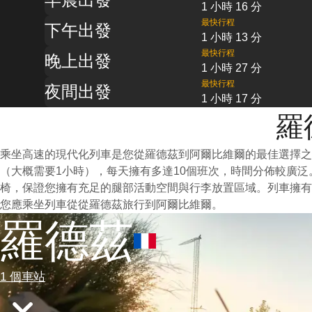
1 小時 16 分
最快行程
下午出發
1 小時 13 分
最快行程
晚上出發
1 小時 27 分
最快行程
夜間出發
1 小時 17 分
羅
乘坐高速的現代化列車是您從羅德茲到阿爾比維爾的最佳選擇之
（大概需要1小時），每天擁有多達10個班次，時間分佈較廣
椅，保證您擁有充足的腿部活動空間與行李放置區域。列車擁有
您應乘坐列車從從羅德茲旅行到阿爾比維爾。
羅德茲
1 個車站