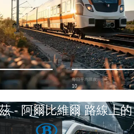
每日平均班次:
10
茲 - 阿爾比維爾 路線上的