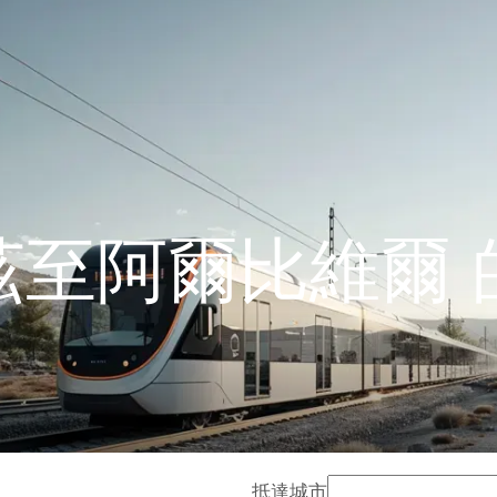
茲至阿爾比維爾 
抵達城市