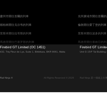
慶州市開往首爾的列車
光州廣域市開往首爾的
都柏林開往戈尔韦的列車
倫敦開往愛丁堡的列車
里斯本開往拉哥斯的列車
里斯本開往波多的列車
馬德里開往巴塞罗那的列車
馬德里開往塞維亞的列
Firebird GT Limited (OC 1451)
Firebird GT Limit
巴塞罗那開往馬德里的列車
巴塞罗那開往塞維亞的
432, Triq Fleur de Lys, Suite 1, Birkirkara, BKR 9061, Malta
Unit G 15/F Tal Buildin
威尼斯開往羅馬的列車
柏林開往布拉格的列車
布拉提斯拉瓦開往布達佩斯的列車
维也纳開往布達佩斯的
首爾開往蔚山廣域市的列車
首爾開往大邱廣域市的
Rail Ninja ®
All Rights Reserved © 2026
Rail Ninja 是一個
阿利坎特開往馬德里的列車
愛丁堡開往倫敦的列車
中央車站開往弗拉姆的列車
中央車站開往斯德哥爾
昌原市開往首爾的列車
天安市開往釜山的列車