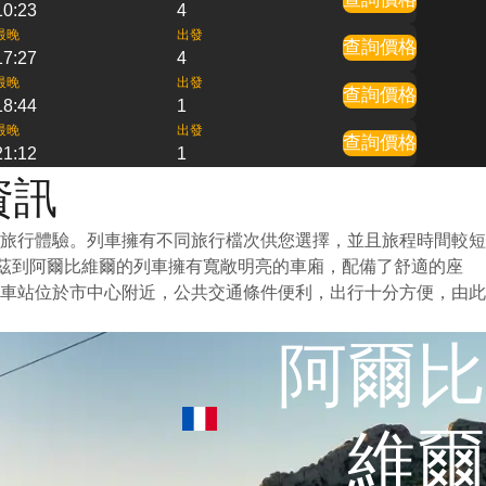
10:23
4
最晚
出發
查詢價格
17:27
4
最晚
出發
查詢價格
18:44
1
最晚
出發
查詢價格
21:12
1
資訊
旅行體驗。列車擁有不同旅行檔次供您選擇，並且旅程時間較短
德茲到阿爾比維爾的列車擁有寬敞明亮的車廂，配備了舒適的座
車站位於市中心附近，公共交通條件便利，出行十分方便，由此
阿爾比
維爾