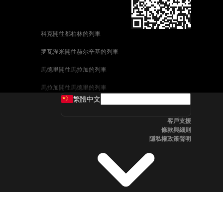
科克開往都柏林的列車
罗瓦涅米開往赫尔辛基的列車
馬德里開往馬拉加的列車
馬拉加開往馬德里的列車
繁體中文
威尼斯開往佛羅倫斯的列車
客戶支援
釜山開往首爾的列車
條款與細則
隱私權政策聲明
维也纳開往布拉格的列車
斯德哥爾摩開往哥本哈根的列車
中央車站開往卑尔根的列車
全州開往首爾的列車
科英布拉開往波多的列車