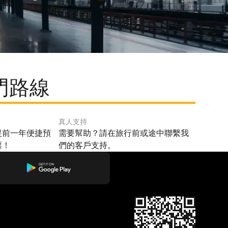
門路線
真人支持
提前一年便捷預
需要幫助？請在旅行前或途中聯繫我
票！
們的客戶支持。