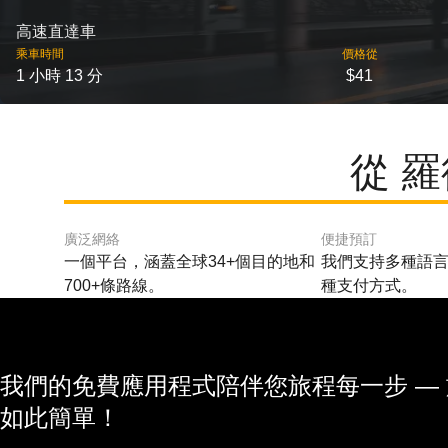
高速直達車
乘車時間
價格從
1 小時 13 分
$41
從 
廣泛網絡
便捷預訂
一個平台，涵蓋全球34+個目的地和
我們支持多種語言
700+條路線。
種支付方式。
我們的免費應用程式陪伴您旅程每一步 —
如此簡單！