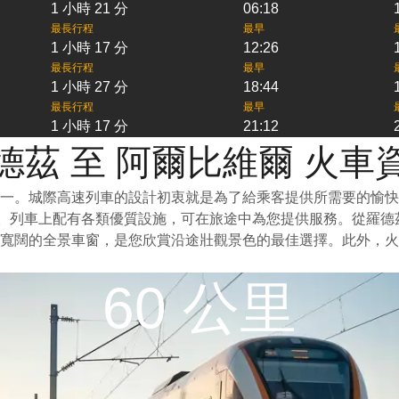
1 小時 21 分
06:18
最長行程
最早
1 小時 17 分
12:26
最長行程
最早
1 小時 27 分
18:44
最長行程
最早
1 小時 17 分
21:12
德茲 至 阿爾比維爾 火車
一。城際高速列車的設計初衷就是為了給乘客提供所需要的愉快
泛。列車上配有各類優質設施，可在旅途中為您提供服務。從羅
寬闊的全景車窗，是您欣賞沿途壯觀景色的最佳選擇。此外，火
60 公里