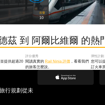
出發
10
羅德茲 到 阿爾比維爾 的熱
評分優秀
彈性計劃
並提供超過20
閱讀真實的
Rail Ninja 評價
，看看我們
您可以
的旅客怎麼說。
訂火車
 旅行規劃從未