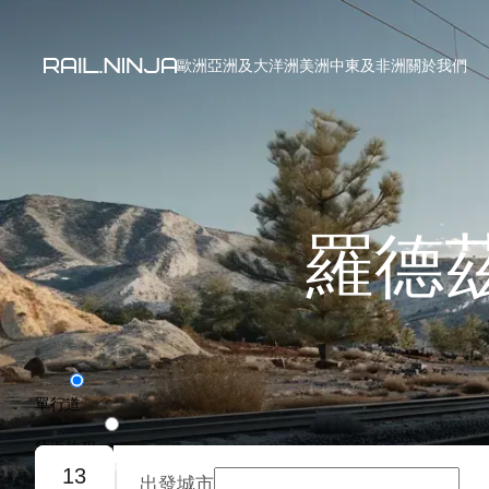
歐洲
亞洲及大洋洲
美洲
中東及非洲
關於我們
羅德
單行道
往返旅程
13
出發城市