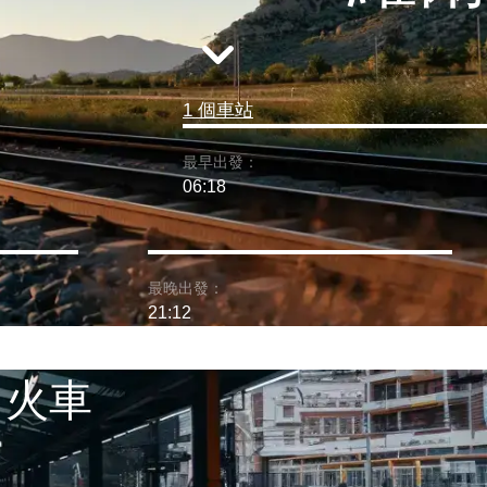
1 個車站
最早出發：
06:18
最晚出發：
21:12
 火車