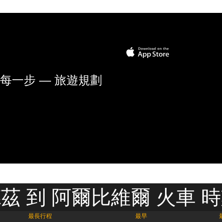
每一步 — 旅遊規劃
茲 到 阿爾比維爾 火車 
最長行程
最早