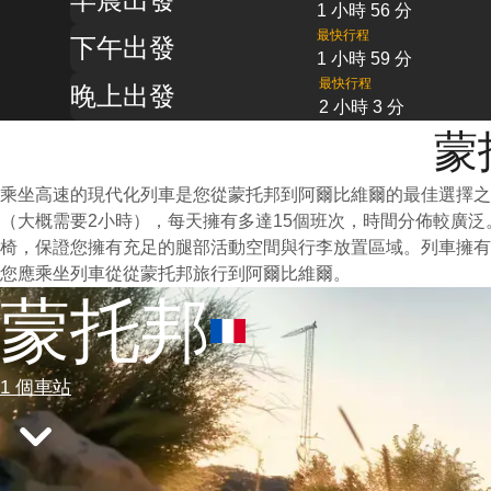
1 小時 56 分
最快行程
下午出發
1 小時 59 分
最快行程
晚上出發
2 小時 3 分
蒙
乘坐高速的現代化列車是您從蒙托邦到阿爾比維爾的最佳選擇之
（大概需要2小時），每天擁有多達15個班次，時間分佈較廣
椅，保證您擁有充足的腿部活動空間與行李放置區域。列車擁有
您應乘坐列車從從蒙托邦旅行到阿爾比維爾。
蒙托邦
1 個車站