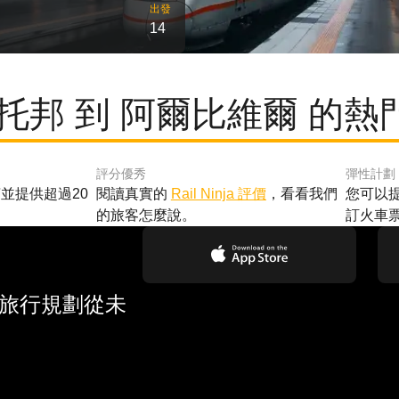
出發
14
蒙托邦 到 阿爾比維爾 的熱
評分優秀
彈性計劃
並提供超過20
閱讀真實的
Rail Ninja 評價
，看看我們
您可以
的旅客怎麼說。
訂火車
 旅行規劃從未