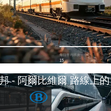
每日平均班次:
15
邦 - 阿爾比維爾 路線上的