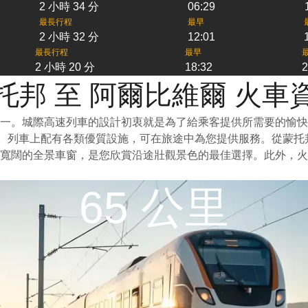
2 小時 34 分
06:29
最長行程
最早
2 小時 32 分
12:01
最長行程
最早
2 小時 20 分
18:32
2
托邦 至 阿爾比維爾 火車
一。城際高速列車的設計初衷就是為了給乘客提供所需要的愉快
泛。列車上配有各類優質設施，可在旅途中為您提供服務。從蒙
寬闊的全景車窗，是您欣賞沿途壯觀景色的最佳選擇。此外，火
65 公里