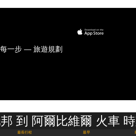
每一步 — 旅遊規劃
邦 到 阿爾比維爾 火車 
最長行程
最早