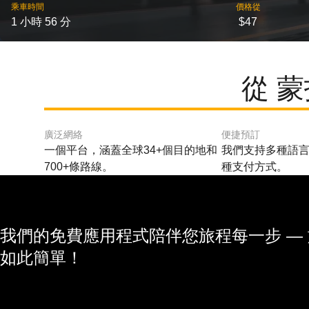
乘車時間
價格從
1 小時 56 分
$47
從 
廣泛網絡
便捷預訂
一個平台，涵蓋全球34+個目的地和
我們支持多種語言
700+條路線。
種支付方式。
我們的免費應用程式陪伴您旅程每一步 —
如此簡單！