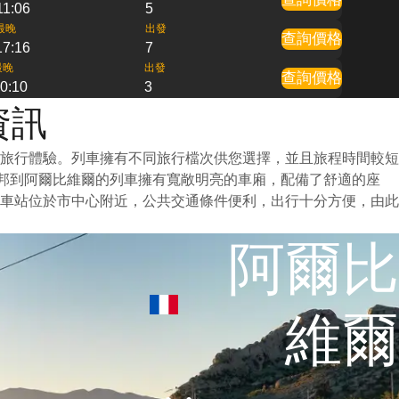
11:06
5
最晚
出發
查詢價格
17:16
7
最晚
出發
查詢價格
0:10
3
資訊
旅行體驗。列車擁有不同旅行檔次供您選擇，並且旅程時間較短
托邦到阿爾比維爾的列車擁有寬敞明亮的車廂，配備了舒適的座
車站位於市中心附近，公共交通條件便利，出行十分方便，由此
阿爾比
維爾