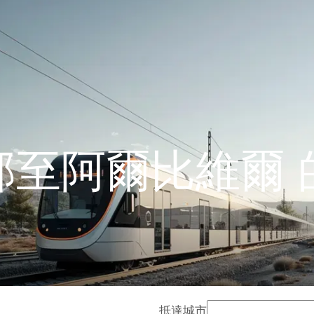
邦至阿爾比維爾 
抵達城市