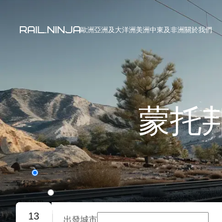
歐洲
亞洲及大洋洲
美洲
中東及非洲
關於我們
蒙托
單行道
往返旅程
13
出發城市