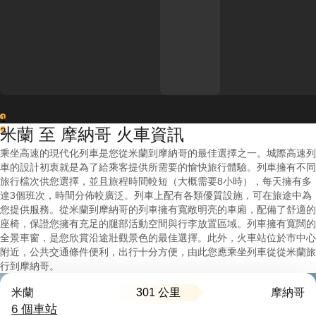
1
米蘭 至 摩納哥 火車資訊
2
乘坐高速的現代化列車是您從米蘭到摩納哥的最佳選擇之一。城際高速列
車的設計初衷就是為了給乘客提供所需要的愉快旅行體驗。列車擁有不同
旅行檔次供您選擇，並且旅程時間較短（大概需要8小時），每天擁有多
達3個班次，時間分佈較廣泛。列車上配有各類優質設施，可在旅途中為
您提供服務。從米蘭到摩納哥的列車擁有寬敞明亮的車廂，配備了舒適的
座椅，保證您擁有充足的腿部活動空間與行李放置區域。列車擁有寬闊的
全景車窗，是您欣賞沿途壯觀景色的最佳選擇。此外，火車站位於市中心
附近，公共交通條件便利，出行十分方便，由此您應乘坐列車從從米蘭旅
行到摩納哥。
301 公里
米蘭
摩納哥
6 個車站