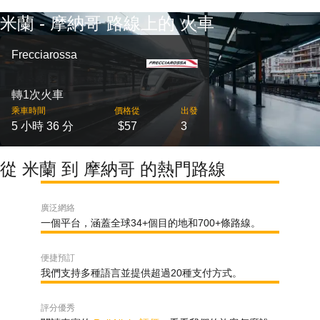
米蘭 - 摩納哥 路線上的 火車
Frecciarossa
轉1次火車
乘車時間
價格從
出發
5 小時 36 分
$57
3
從 米蘭 到 摩納哥 的熱門路線
廣泛網絡
一個平台，涵蓋全球34+個目的地和700+條路線。
便捷預訂
我們支持多種語言並提供超過20種支付方式。
評分優秀