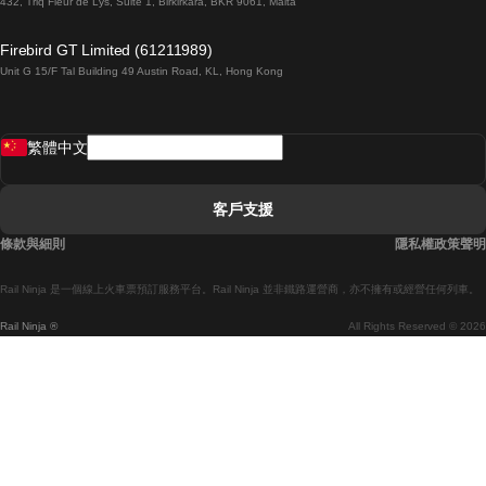
432, Triq Fleur de Lys, Suite 1, Birkirkara, BKR 9061, Malta
倫敦開往愛丁堡的列車
Firebird GT Limited (61211989)
Unit G 15/F Tal Building 49 Austin Road, KL, Hong Kong
羅馬開往拿坡里的列車
罗瓦涅米開往赫尔辛基的列車
繁體中文
里斯本開往拉哥斯的列車
里斯本開往波多的列車
客戶支援
里斯本開往科英布拉的列車
條款與細則
隱私權政策聲明
馬德里開往馬拉加的列車
Rail Ninja 是一個線上火車票預訂服務平台。Rail Ninja 並非鐵路運營商，亦不擁有或經營任何列車。
馬德里開往巴塞罗那的列車
Rail Ninja ®
All Rights Reserved © 2026
馬德里開往塞維亞的列車
馬德里開往阿利坎特的列車
馬拉加開往馬德里的列車
巴塞罗那開往馬德里的列車