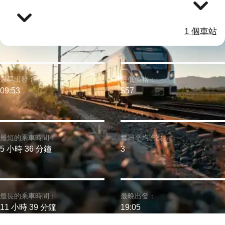
1 個車站
最早出發：
最低價格：
09:53
$57
最短的乘車時間：
每日平均班次:
5 小時 36 分鐘
3
最長的乘車時間：
最晚出發：
11 小時 39 分鐘
19:05