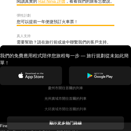
閱讀真實的
Rail Ninja 評價
，看看我們的旅客怎麼說。
彈性計劃
您可以提前一年便捷預訂火車票！
真人支持
需要幫助？請在旅行前或途中聯繫我們的客戶支持。
我們的免費應用程式陪伴您旅程每一步 — 旅行規劃從未如此簡
單！
慶州市開往首爾的列車
光州廣域市開往首爾的列車
大邱廣域市開往首爾的列車
科克開往都柏林的列車
顯示更多熱門路線
Firebird GT Limited (OC 1451)
都柏林開往戈尔韦的列車