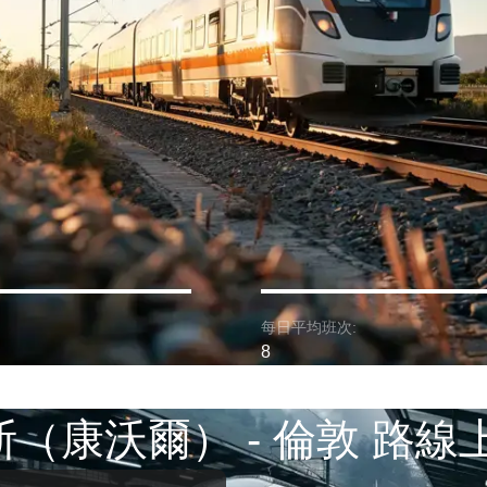
每日平均班次:
8
（康沃爾） - 倫敦 路線