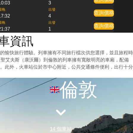
10:03
3
最晚
出發
查詢價格
17:32
4
最晚
出發
查詢價格
21:37
1
火車資訊
的愉快旅行體驗。列車擁有不同旅行檔次供您選擇，並且旅程時
從聖艾夫斯（康沃爾）到倫敦的列車擁有寬敞明亮的車廂，配備
。此外，火車站位於市中心附近，公共交通條件便利，出行十分
倫敦
14 個車站