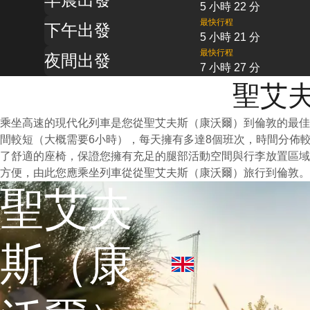
5 小時 22 分
最快行程
下午出發
5 小時 21 分
最快行程
夜間出發
7 小時 27 分
聖艾夫
乘坐高速的現代化列車是您從聖艾夫斯（康沃爾）到倫敦的最佳
間較短（大概需要6小時），每天擁有多達8個班次，時間分佈
了舒適的座椅，保證您擁有充足的腿部活動空間與行李放置區域
方便，由此您應乘坐列車從從聖艾夫斯（康沃爾）旅行到倫敦。
聖艾夫
斯（康