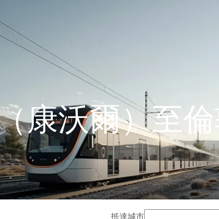
（康沃爾）至倫
抵達城市