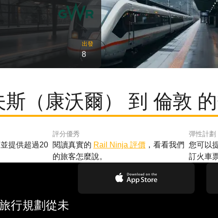
出發
8
夫斯（康沃爾） 到 倫敦 
評分優秀
彈性計劃
並提供超過20
閱讀真實的
Rail Ninja 評價
，看看我們
您可以
的旅客怎麼說。
訂火車
 旅行規劃從未