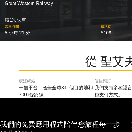
Great Western Railway
轉1次火車
乘車時間
價格從
5 小時 21 分
$108
從 聖艾
廣泛網絡
便捷預訂
一個平台，涵蓋全球34+個目的地和
我們支持多種語言
700+條路線。
種支付方式。
我們的免費應用程式陪伴您旅程每一步 —