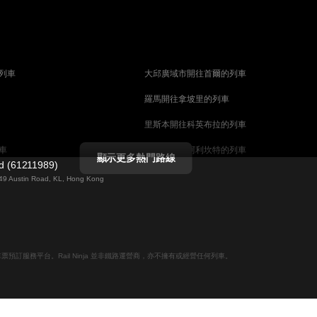
列車
大邱廣域市開往首爾的列車
羅馬開往拿坡里的列車
里斯本開往科英布拉的列車
車
馬德里開往阿利坎特的列車
顯示更多熱門路線
ed (61211989)
列車
巴塞罗那開往馬拉加的列車
g 49 Austin Road, KL, Hong Kong
釜山開往天安市的列車
列車
维也纳開往萨尔茨堡的列車
列車
首爾開往釜山的列車
線上火車票預訂服務平台。Rail Ninja 並非鐵路運營商，亦不擁有或經營任何列車。
哥德堡開往斯德哥爾摩的列車
摩的列車
萨尔茨堡開往维也纳的列車