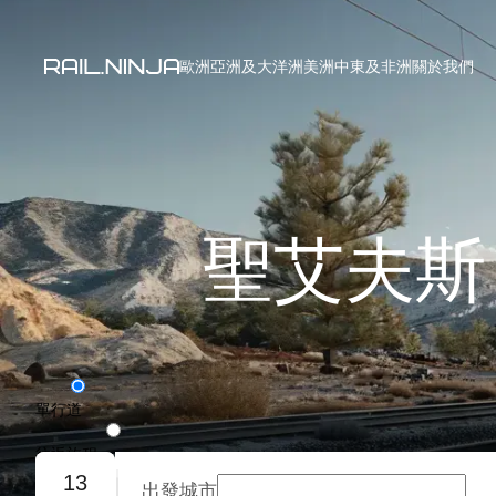
歐洲
亞洲及大洋洲
美洲
中東及非洲
關於我們
聖艾夫斯
單行道
往返旅程
13
出發城市