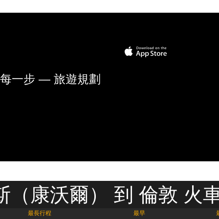
每一步 — 旅遊規劃
（康沃爾） 到 倫敦 火
最長行程
最早