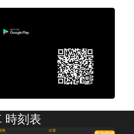
車 時刻表
最晚
出發
查詢價格