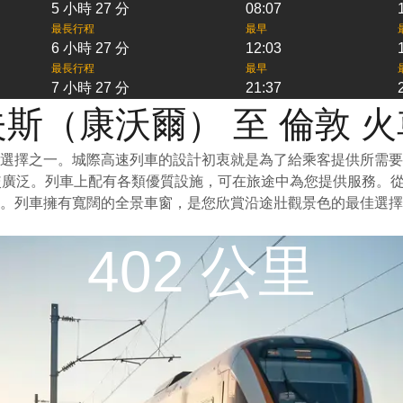
5 小時 27 分
08:07
最長行程
最早
6 小時 27 分
12:03
最長行程
最早
7 小時 27 分
21:37
斯（康沃爾） 至 倫敦 
選擇之一。城際高速列車的設計初衷就是為了給乘客提供所需要
較廣泛。列車上配有各類優質設施，可在旅途中為您提供服務。
。列車擁有寬闊的全景車窗，是您欣賞沿途壯觀景色的最佳選擇
402 公里