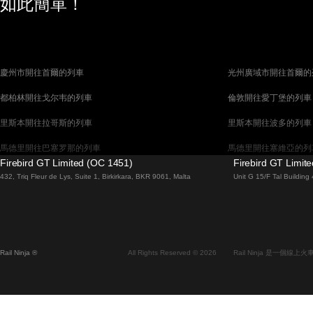
如此簡單！
慶州市開往首爾的列車
光州廣域市開往首爾的
都柏林開往戈尔韦的列車
倫敦開往愛丁堡的列車
里斯本開往拉哥斯的列車
里斯本開往波多的列車
馬德里開往巴塞罗那的列車
馬德里開往塞維亞的列
Firebird GT Limited (OC 1451)
Firebird GT Limit
巴塞罗那開往馬德里的列車
巴塞罗那開往塞維亞的
432, Triq Fleur de Lys, Suite 1, Birkirkara, BKR 9061, Malta
Unit G 15/F Tal Buildin
威尼斯開往羅馬的列車
柏林開往布拉格的列車
布拉提斯拉瓦開往布達佩斯的列車
维也纳開往布達佩斯的
首爾開往蔚山廣域市的列車
首爾開往大邱廣域市的
Rail Ninja ®
All Rights Reserved © 2026
Rail Ninja 是一個
阿利坎特開往馬德里的列車
愛丁堡開往倫敦的列車
中央車站開往弗拉姆的列車
中央車站開往斯德哥爾