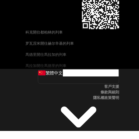
科克開往都柏林的列車
罗瓦涅米開往赫尔辛基的列車
馬德里開往馬拉加的列車
馬拉加開往馬德里的列車
繁體中文
威尼斯開往佛羅倫斯的列車
客戶支援
釜山開往首爾的列車
條款與細則
隱私權政策聲明
维也纳開往布拉格的列車
斯德哥爾摩開往哥本哈根的列車
中央車站開往卑尔根的列車
全州開往首爾的列車