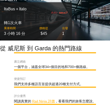
ItaBus + Italo
轉1次火車
乘車時間
價格從
出發
3 小時 16 分
$45
1
從 威尼斯 到 Garda 的熱門路線
廣泛網絡
一個平台，涵蓋全球34+個目的地和700+條路線。
便捷預訂
我們支持多種語言並提供超過20種支付方式。
評分優秀
閱讀真實的
Rail Ninja 評價
，看看我們的旅客怎麼說。