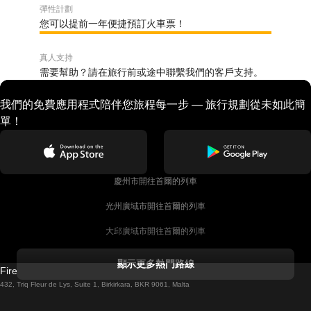
彈性計劃
您可以提前一年便捷預訂火車票！
真人支持
需要幫助？請在旅行前或途中聯繫我們的客戶支持。
我們的免費應用程式陪伴您旅程每一步 — 旅行規劃從未如此簡
單！
慶州市開往首爾的列車
光州廣域市開往首爾的列車
大邱廣域市開往首爾的列車
科克開往都柏林的列車
顯示更多熱門路線
Firebird GT Limited (OC 1451)
都柏林開往戈尔韦的列車
432, Triq Fleur de Lys, Suite 1, Birkirkara, BKR 9061, Malta
倫敦開往愛丁堡的列車