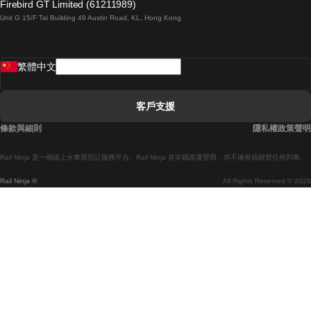
Firebird GT Limited (61211989)
Unit G 15/F Tal Building 49 Austin Road, KL, Hong Kong
羅馬開往拿坡里的列車
罗瓦涅米開往赫尔辛基的列車
繁體中文
里斯本開往拉哥斯的列車
里斯本開往波多的列車
客戶支援
里斯本開往科英布拉的列車
條款與細則
隱私權政策聲明
馬德里開往馬拉加的列車
Rail Ninja 是一個線上火車票預訂服務平台。Rail Ninja 並非鐵路運營商，亦不擁有或經營任何列車。
馬德里開往巴塞罗那的列車
Rail Ninja ®
All Rights Reserved © 2026
馬德里開往塞維亞的列車
馬德里開往阿利坎特的列車
馬拉加開往馬德里的列車
巴塞罗那開往馬德里的列車
巴塞罗那開往塞維亞的列車