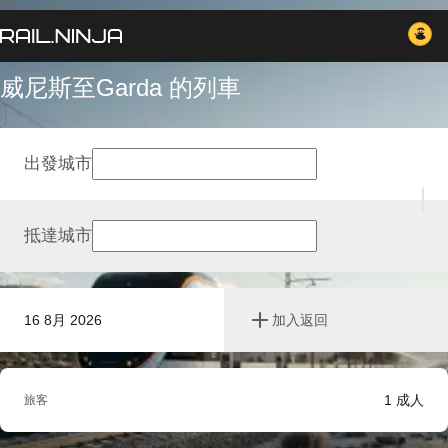
威尼斯至Garda 的列車
出發城市
抵達城市
16 8月 2026
加入返回
1
成人
旅客