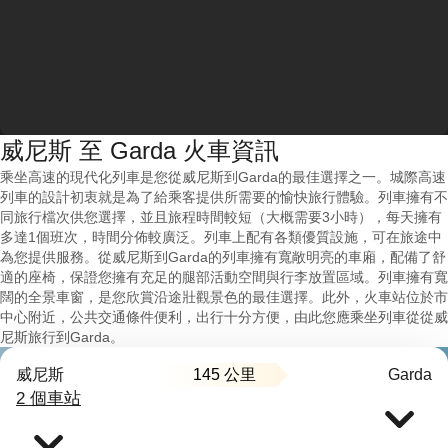
威尼斯 至 Garda 火車資訊
乘坐高速的現代化列車是您從威尼斯到Garda的最佳選擇之一。城際高速
列車的設計初衷就是為了給乘客提供所需要的愉快旅行體驗。列車擁有不
同旅行檔次供您選擇，並且旅程時間較短（大概需要3小時），每天擁有
多達1個班次，時間分佈較廣泛。列車上配有各類優質設施，可在旅途中
為您提供服務。從威尼斯到Garda的列車擁有寬敞明亮的車廂，配備了舒
適的座椅，保證您擁有充足的腿部活動空間與行李放置區域。列車擁有寬
闊的全景車窗，是您欣賞沿途壯觀景色的最佳選擇。此外，火車站位於市
中心附近，公共交通條件便利，出行十分方便，由此您應乘坐列車從從威
尼斯旅行到Garda。
145 公里
威尼斯
Garda
2 個車站