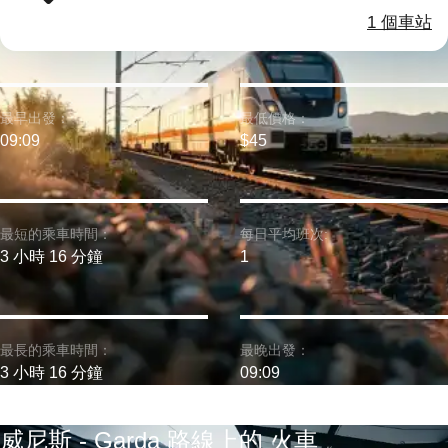
1 個車站
最早出發：
最低價格：
09:09
$45
最短的乘車時間：
每日平均班次:
3 小時 16 分鐘
1
最長的乘車時間：
最晚出發：
3 小時 16 分鐘
09:09
威尼斯 - Garda 路線上的 火車